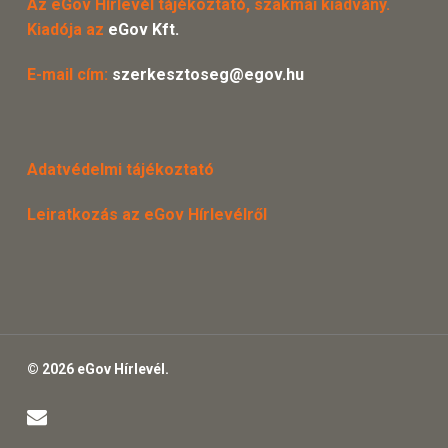
Az eGov Hírlevél tájékoztató, szakmai kiadvány.
Kiadója az
eGov Kft.
E-mail cím:
szerkesztoseg@egov.hu
Adatvédelmi tájékoztató
Leiratkozás az eGov Hírlevélről
© 2026 eGov Hírlevél.
email