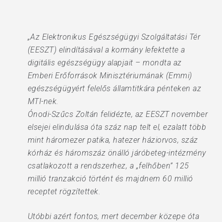
„Az Elektronikus Egészségügyi Szolgáltatási Tér
(EESZT) elindításával a kormány lefektette a
digitális egészségügy alapjait – mondta az
Emberi Erőforrások Minisztériumának (Emmi)
egészségügyért felelős államtitkára pénteken az
MTI-nek.
Ónodi-Szűcs Zoltán felidézte, az EESZT november
elsejei elindulása óta száz nap telt el, ezalatt több
mint háromezer patika, hatezer háziorvos, száz
kórház és háromszáz önálló járóbeteg-intézmény
csatlakozott a rendszerhez, a „felhőben” 125
millió tranzakció történt és majdnem 60 millió
receptet rögzítettek.
Utóbbi azért fontos, mert december közepe óta