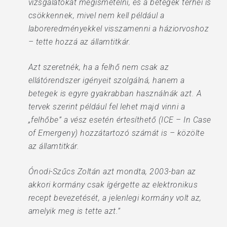
vizsgálatokat megismételni, és a betegek terhei is
csökkennek, mivel nem kell például a
laboreredményekkel visszamenni a háziorvoshoz
– tette hozzá az államtitkár.
Azt szeretnék, ha a felhő nem csak az
ellátórendszer igényeit szolgálná, hanem a
betegek is egyre gyakrabban használnák azt. A
tervek szerint például fel lehet majd vinni a
„felhőbe” a vész esetén értesíthető (ICE – In Case
of Emergeny) hozzátartozó számát is – közölte
az államtitkár.
Ónodi-Szűcs Zoltán azt mondta, 2003-ban az
akkori kormány csak ígérgette az elektronikus
recept bevezetését, a jelenlegi kormány volt az,
amelyik meg is tette azt.”