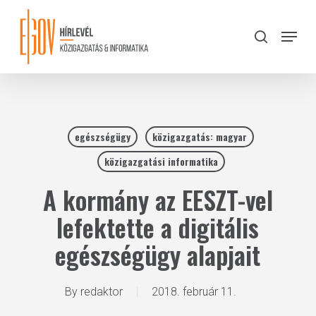
Skip
to
Menu
search
main
Close
content
Menu
egészségügy
közigazgatás: magyar
közigazgatási informatika
A kormány az EESZT-vel
lefektette a digitális
egészségügy alapjait
By
redaktor
2018. február 11.