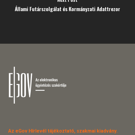
Állami Futárszolgálat és Kormányzati Adattrezor
Az eGov Hírlevél tájékoztató, szakmai kiadvány.