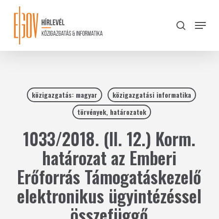
Skip
to
Menu
search
main
Close
content
Menu
közigazgatás: magyar
közigazgatási informatika
törvények, határozatok
1033/2018. (II. 12.) Korm.
határozat az Emberi
Erőforrás Támogatáskezelő
elektronikus ügyintézéssel
összefüggő