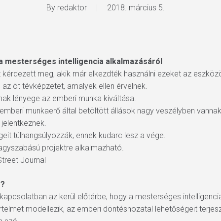
By
redaktor
2018. március 5.
 a mesterséges intelligencia alkalmazásáról
t kérdezett meg, akik már elkezdték használni ezeket az eszközö
az öt tévképzetet, amalyek ellen érvelnek.
nak lényege az emberi munka kiváltása.
 emberi munkaerő által betöltött állások nagy veszélyben vannak
jelentkeznek.
geit túlhangsúlyozzák, ennek kudarc lesz a vége.
nagyszabású projektre alkalmazható.
 Street Journal
s?
l kapcsolatban az kerül előtérbe, hogy a mesterséges intelligenc
rtelmet modellezik, az emberi döntéshozatal lehetőségeit terjes