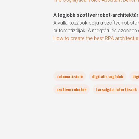
A legjobb szoftverrobot-architektúra
A vállalkozások célja a szoftverrobot
automatizálják. A megtérülés azonban e
How to create the best RPA architectur
automatizáció
digitális segédek
dig
szoftverrobotok
társalgási interfészek