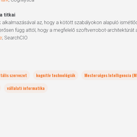
 titkai
ok alkalmazásával az, hogy a kötött szabályokon alapuló ismétl
rősen függ attól, hogy a megfelelő szoftverrobot-architektúrát
e
; SearchCIO
itális szervezet
kognitív technológiák
Mesterséges Intelligencia (M
vállalati informatika