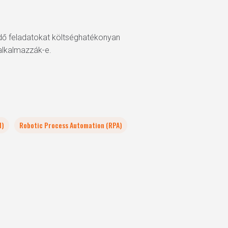
ődő feladatokat költséghatékonyan
 alkalmazzák-e.
I)
Robotic Process Automation (RPA)