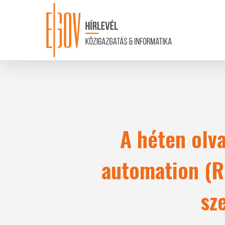
Skip
to
main
content
A héten olva
automation (RP
sz