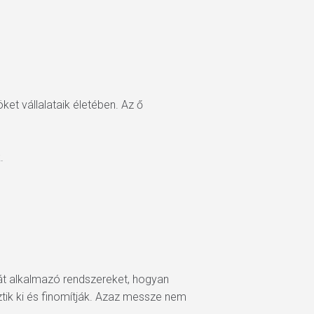
ket vállalataik életében. Az ő
.
iát alkalmazó rendszereket, hogyan
ztik ki és finomítják. Azaz messze nem