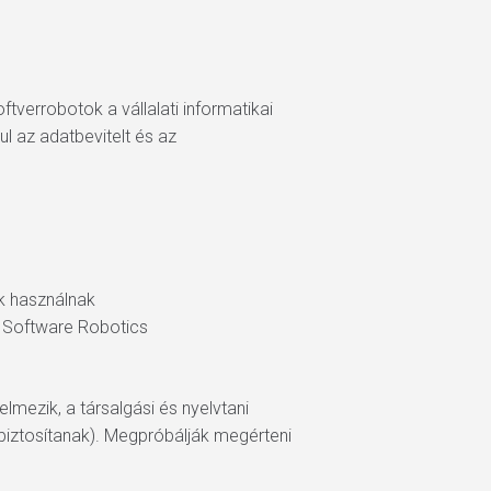
tverrobotok a vállalati informatikai
l az adatbevitelt és az
ek használnak
; Software Robotics
lmezik, a társalgási és nyelvtani
biztosítanak). Megpróbálják megérteni