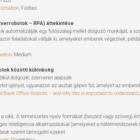
n szó.
tomation
; Forbes
tverrobotok – RPA) áttekintése
k automatizálják egy futószalag mellet dolgozó munkáját, a szof
on feladatokat váltják ki, amelyeket emberek végeznek, példáu
ation
; Medium
botok közötti különbség
lkül dolgozik, szerveren alapszik
letet igényel, ugyanazon az asztali gépen fut, amelyet az ember
d Back Office Robots – and why this is important to understand
 a cikk. A természetes nyelv formákat (beszéd vagy szöveg) érte
es intelligencia alkalmazásával (amelyeket a háttérrendszerek 
ásuk szerint támogatni ezeket.
mark
; Cognilytica