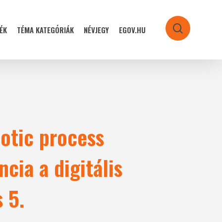
ÉK
TÉMA KATEGÓRIÁK
NÉVJEGY
EGOV.HU
search
botic process
cia a digitális
 5.