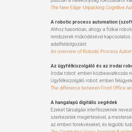
pusztán a hatékonyság fokozásáról va
The New Edge: Unpacking Cognitive Au
A robotic process automation (szof
Ahhoz hasonlóan, ahogy a fizikai roboto
rendszerek működésével kapcsolatos az
adatfeldolgozást.
An overview of Robotic Process Autom
Az ügyfélkiszolgáló és az irodai ro
Irodai robot: emberi közbeavatkozás né
Ügyfélkiszolgáló robot: emberi felügye
The difference between Front Office an
A hangalapú digitális segédek
Ezeket társalgási interfészeknek nevezi
szerkezetek megértésével, a mesterség
az emberi törekvéseket, és legjobb tud
The Cognilytica Voice Assistant Bench