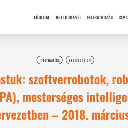
FŐOLDAL
HETI HÍRLEVÉL
FELIRATKOZÁS
CÍMK
informatika
szakirodalom
stuk: szoftverrobotok, ro
A), mesterséges intelligen
ervezetben – 2018. március