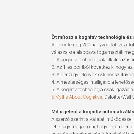
Hit enter to search or ESC to close
Öt mítosz a kognitív technológia és
A Deloitte cég 250 nagyvállalati vezető
válaszaikra alapozva fogalmazták meg 
1. A kognitív technológiák alkalmazásá
2. Az 1-es pontból következik, hogy az
3. A pénzügyi előnyök csk hosszútávon 
4. A mesterséges intelligencia lehetősé
5. A kognitív technológia csak igazán 
5 Myths About Cognitive
; Deloitte/Wall
Mit is jelent a kognitív automatizálá
A szerző szerint a vállalati működésse
lehet úgy megalkotni, hogy az emberi é