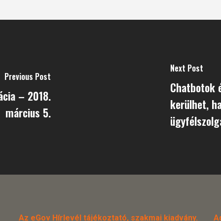
Next Post
Previous Post
Chatbotok é
ácia – 2018.
kerülhet, h
március 5.
ügyfélszolg
Az eGov Hírlevél tájékoztató, szakmai kiadvány.
A