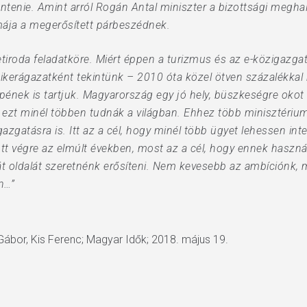
ntenie. Amint arról Rogán Antal miniszter a bizottsági megha
émája a megerősített párbeszédnek.
etiroda feladatköre. Miért éppen a turizmus és az e-közigazga
kerágazatként tekintünk – 2010 óta közel ötven százalékkal 
pének is tartjuk. Magyarország egy jó hely, büszkeségre okot 
a ezt minél többen tudnák a világban. Ehhez több minisztéri
zgatásra is. Itt az a cél, hogy minél több ügyet lehessen int
tott végre az elmúlt években, most az a cél, hogy ennek hasz
át oldalát szeretnénk erősíteni. Nem kevesebb az ambíciónk, 
n…”
 Gábor, Kis Ferenc; Magyar Idők; 2018. május 19.