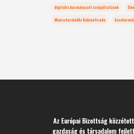
digitális kormányzati szolgáltatások
Döm
Miniszterelnöki Kabinetiroda
összkormán
Az Európai Bizottság közzétette
gazdaság és társadalom fejlet