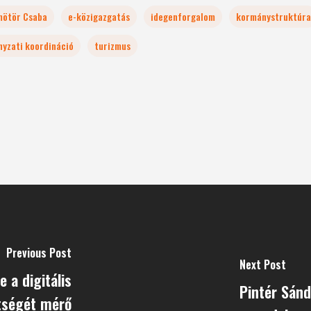
ötör Csaba
e-közigazgatás
idegenforgalom
kormánystruktúra
yzati koordináció
turizmus
Previous Post
Next Post
 a digitális
Pintér Sánd
tségét mérő