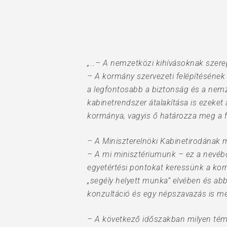
Hit enter to search or ESC to close
„…– A nemzetközi kihívásoknak szere
– A kormány szervezeti felépítésének 
a legfontosabb a biztonság és a nemze
kabinetrendszer átalakítása is ezeke
kormánya, vagyis ő határozza meg a fő
– A Miniszterelnöki Kabinetirodának mi
– A mi minisztériumunk – ez a nevéből
egyetértési pontokat keressünk a korm
„segély helyett munka” elvében és ab
konzultáció és egy népszavazás is meg
– A következő időszakban milyen tém