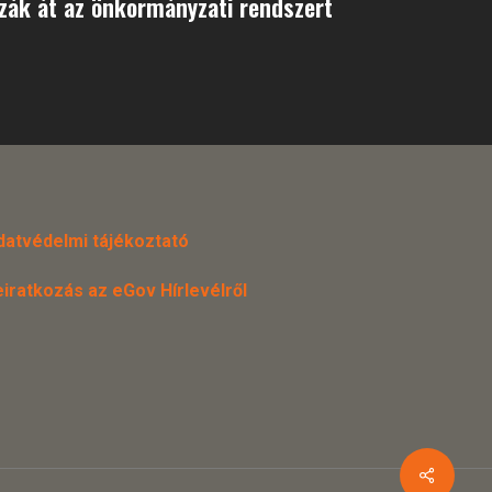
zák át az önkormányzati rendszert
datvédelmi tájékoztató
eiratkozás az eGov Hírlevélről