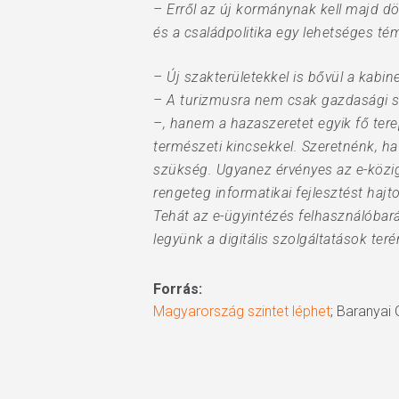
– Erről az új kormánynak kell majd dö
és a családpolitika egy lehetséges t
– Új szakterületekkel is bővül a kabin
– A turizmusra nem csak gazdasági si
–, hanem a hazaszeretet egyik fő tere
természeti kincsekkel. Szeretnénk, h
szükség. Ugyanez érvényes az e-köziga
rengeteg informatikai fejlesztést haj
Tehát az e-ügyintézés felhasználóbar
legyünk a digitális szolgáltatások teré
Forrás:
Magyarország szintet léphet
; Baranyai