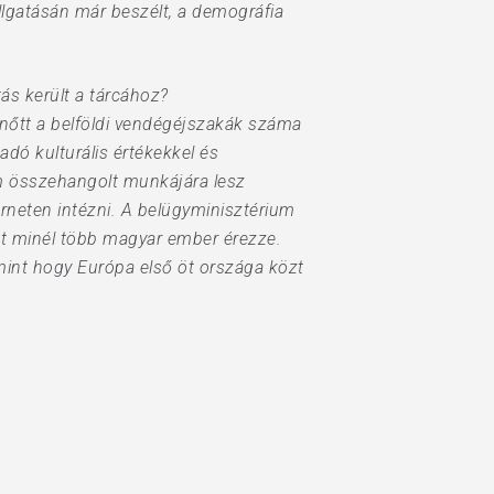
llgatásán már beszélt, a demográfia
tás került a tárcához?
nőtt a belföldi vendégéjszakák száma
adó kulturális értékekkel és
um összehangolt munkájára lesz
erneten intézni. A belügyminisztérium
nát minél több magyar ember érezze.
mint hogy Európa első öt országa közt