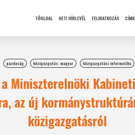
FŐOLDAL
HETI HÍRLEVÉL
FELIRATKOZÁS
CÍMK
gazdaság
közigazgatás: magyar
közigazgatási informatika
a Miniszterelnöki Kabinet
ra, az új kormánystruktúrár
közigazgatásról