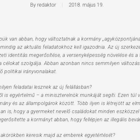
By
redaktor
2018. május 19.
pük van abban, hogy változtatnak a kormány „agyközpontján
mindig az aktuális feladatokhoz kell igazodnia. Az új szerkeze
ti identitás megerősítése, a versenyképesség növelése és a t
t a célokat szolgálja. Abban azonban nincs semmilyen változá
 politikai irányvonalakat.
lyen feladatai lesznek az új felállásban?
 is egyértelmű – a miniszterelnök munkáját segíti. Ezen túl v
ány és az állampolgárok között. Több ilyen is létrejött az el
ban is, hogy a gyermeket nevelő családokat minden eszközzel 
erősítette a kormányt abban, hogy fellépjen az illegális beván
akörökben keresik majd az emberek egyetértését?