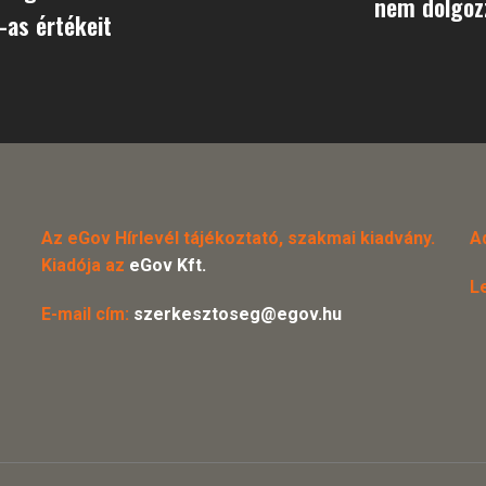
nem dolgoz
-as értékeit
Az eGov Hírlevél tájékoztató, szakmai kiadvány.
A
Kiadója az
eGov Kft.
L
E-mail cím:
szerkesztoseg@egov.hu