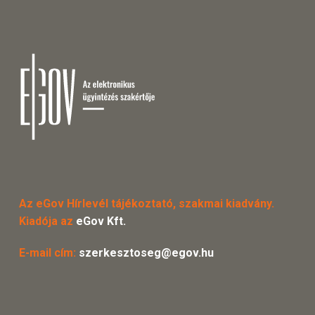
Az eGov Hírlevél tájékoztató, szakmai kiadvány.
Kiadója az
eGov Kft.
E-mail cím:
szerkesztoseg@egov.hu