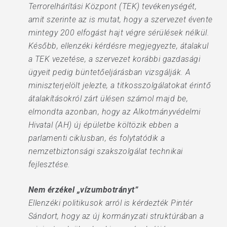
Terrorelhárítási Központ (TEK) tevékenységét,
amit szerinte az is mutat, hogy a szervezet évente
mintegy 200 elfogást hajt végre sérülések nélkül.
Később, ellenzéki kérdésre megjegyezte, átalakul
a TEK vezetése, a szervezet korábbi gazdasági
ügyeit pedig büntetőeljárásban vizsgálják. A
miniszterjelölt jelezte, a titkosszolgálatokat érintő
átalakításokról zárt ülésen számol majd be,
elmondta azonban, hogy az Alkotmányvédelmi
Hivatal (AH) új épületbe költözik ebben a
parlamenti ciklusban, és folytatódik a
nemzetbiztonsági szakszolgálat technikai
fejlesztése.
Nem érzékel „vízumbotrányt”
Ellenzéki politikusok arról is kérdezték Pintér
Sándort, hogy az új kormányzati struktúrában a