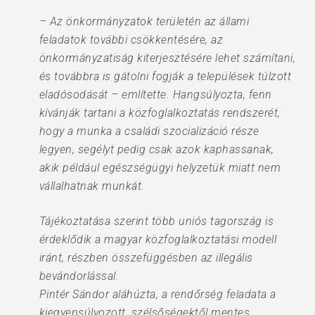
– Az önkormányzatok területén az állami
feladatok további csökkentésére, az
önkormányzatiság kiterjesztésére lehet számítani,
és továbbra is gátolni fogják a települések túlzott
eladósodását – említette. Hangsúlyozta, fenn
kívánják tartani a közfoglalkoztatás rendszerét,
hogy a munka a családi szocializáció része
legyen, segélyt pedig csak azok kaphassanak,
akik például egészségügyi helyzetük miatt nem
vállalhatnak munkát.
Tájékoztatása szerint több uniós tagország is
érdeklődik a magyar közfoglalkoztatási modell
iránt, részben összefüggésben az illegális
bevándorlással.
Pintér Sándor aláhúzta, a rendőrség feladata a
kiegyensúlyozott, szélsőségektől mentes