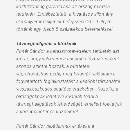
közbiztonság garantálása az ország minden
területén. Emlékeztetett, a hivatásos állomány
életpálya-modelljének befejezése 2019 elején
történik egy újabb 5 százalékos béremeléssel.
Távmeghallgatás a bíróknak
Pintér Sándor a katasztrófavédelem területén azt
ígérte, hogy valamennyi település tűzbiztonságát
azonos szintre hozzák, a büntetés-
végrehajtásban pedig meg kívánják valósítani a
fogvatartotti foglalkoztatást a későbbi társadalmi
visszailleszkedés segítése érdekében. Közölte, a
bíróságoknak lehetővé kívánják tenni a
távmeghallgatások lehetőségét, emellett folytatják
a korrupcióellenes küzdelmet.
Pintér Sándor hibátlannak értékelte a