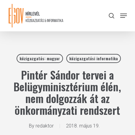
Skip
to
Menu
search
main
Close
content
Menu
közigazgatás: magyar
közigazgatási informatika
Pintér Sándor tervei a
Belügyminisztérium élén,
nem dolgozzák át az
önkormányzati rendszert
By
redaktor
2018. május 19.