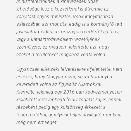
miniszterelnöknek a kinevezések útján
lehetősége lesz-e közvetlenül is átvennie az
irányítást egyes minisztériumok irányításában.
Válaszában azt mondta, eddig is a kormányfő tett
javaslatot például az országos rendőrfőkapitány,
vagy a katasztrófavédelem vezetőjének
személyére, ez mégsem jelentette azt, hogy
ezeket a területeket magához vonta volna.
Ugyancsak ellenzéki felvetésekre kijelentette, nem
érzékeli, hogy Magyarország vízumbotrányba
keveredett volna az Egyesült Államokkal.
Kiemelte, jelenleg egy 2016-ban kedvezményesen
kialakított kétévenkénti felülvizsgálat zajlik, ennek
részeként pedig egy küldöttség érkezett a
tengerentúlról, amelynek teljes átvilágító munkája
még nem ért véget.