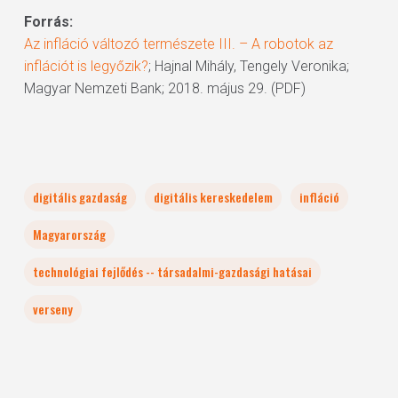
Forrás:
Az infláció változó természete III. – A robotok az
inflációt is legyőzik?
; Hajnal Mihály, Tengely Veronika;
Magyar Nemzeti Bank; 2018. május 29. (PDF)
digitális gazdaság
digitális kereskedelem
infláció
Magyarország
technológiai fejlődés -- társadalmi-gazdasági hatásai
verseny