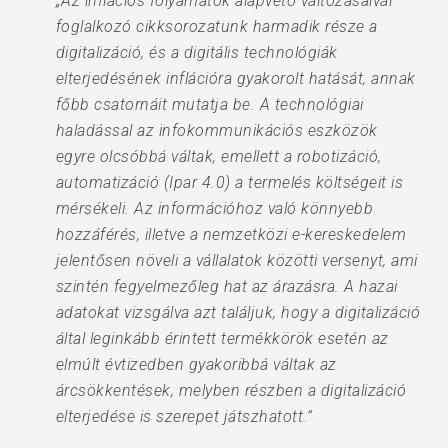
„Az inflációs folyamatok alapvető változásaival
foglalkozó cikksorozatunk harmadik része a
digitalizáció, és a digitális technológiák
elterjedésének inflációra gyakorolt hatását, annak
főbb csatornáit mutatja be. A technológiai
haladással az infokommunikációs eszközök
egyre olcsóbbá váltak, emellett a robotizáció,
automatizáció (Ipar 4.0) a termelés költségeit is
mérsékeli. Az információhoz való könnyebb
hozzáférés, illetve a nemzetközi e-kereskedelem
jelentősen növeli a vállalatok közötti versenyt, ami
szintén fegyelmezőleg hat az árazásra. A hazai
adatokat vizsgálva azt találjuk, hogy a digitalizáció
által leginkább érintett termékkörök esetén az
elmúlt évtizedben gyakoribbá váltak az
árcsökkentések, melyben részben a digitalizáció
elterjedése is szerepet játszhatott.”