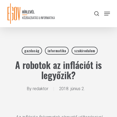
Skip
to
Menu
search
main
Close
content
Menu
gazdaság
informatika
szakirodalom
A robotok az inflációt is
legyőzik?
By
redaktor
2018. június 2.