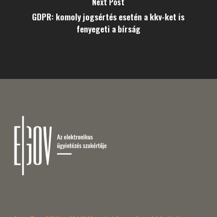
Next Post
GDPR: komoly jogsértés esetén a kkv-ket is
fenyegeti a bírság