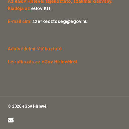
Az eGov Hírlevél tájékoztató, szakmai kiadvány.
Kiadója az
eGov Kft.
E-mail cím:
szerkesztoseg@egov.hu
Adatvédelmi tájékoztató
Leiratkozás az eGov Hírlevélről
© 2026 eGov Hírlevél.
email