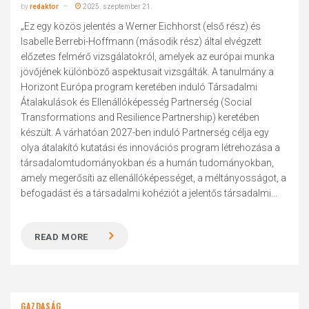
by
redaktor
2025. szeptember 21.
„Ez egy közös jelentés a Werner Eichhorst (első rész) és
Isabelle Berrebi-Hoffmann (második rész) által elvégzett
előzetes felmérő vizsgálatokról, amelyek az európai munka
jövőjének különböző aspektusait vizsgálták. A tanulmány a
Horizont Európa program keretében induló Társadalmi
Átalakulások és Ellenállóképesség Partnerség (Social
Transformations and Resilience Partnership) keretében
készült. A várhatóan 2027-ben induló Partnerség célja egy
olya átalakító kutatási és innovációs program létrehozása a
társadalomtudományokban és a humán tudományokban,
amely megerősíti az ellenállóképességet, a méltányosságot, a
befogadást és a társadalmi kohéziót a jelentős társadalmi...
READ MORE
GAZDASÁG