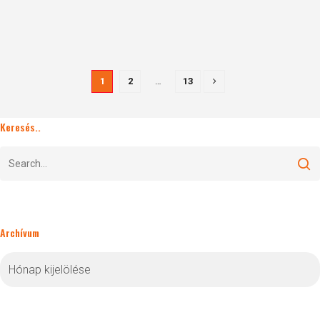
1
2
…
13
Keresés..
Archívum
Archívum