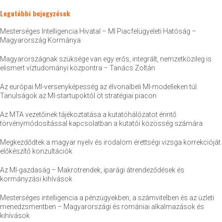
Legutóbbi bejegyzések
Mesterséges Intelligencia Hivatal – MI Piacfelügyeleti Hatóság –
Magyarország Kormánya
Magyarországnak szüksége van egy erős, integrált, nemzetközileg is
elismert víztudományi központra – Tanács Zoltán
Az európai MI-versenyképesség az élvonalbeli MI-modelleken túl.
Tanulságok az MI-startupoktól öt stratégiai piacon
Az MTA vezetőinek tájékoztatása a kutatóhálózatot érintő
törvénymódosítással kapcsolatban a kutatói közösség számára
Megkezdődtek a magyar nyelv és irodalom érettségi vizsga korrekcióját
előkészítő konzultációk
Az MI-gazdaság – Makrotrendek, iparági átrendeződések és
kormányzási kihívások
Mesterséges intelligencia a pénzügyekben, a számvitelben és az üzleti
menedzsmentben – Magyarországi és romániai alkalmazások és
kihívások