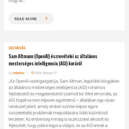
hogy az...
READ MORE
GAZDASÁG
Sam Altmann (OpenAI) észrevételei az általános
mesterséges intelligencia (AGI) koráról
by
redaktor
2025. február 17.
„Az OpenAI vezérigazgatója, Sam Altman, legutóbbi blogjában
az általános mesterséges intelligencia (AGI) rohamos
fejlődéséről és megjelenéséről számolt be. Mint elmondta, az
AGI fogalma nem teljesen egyértelmű – általában egy olyan
rendszert jelent, amely emberi szinten képes egyre
összetettebb problémák megoldására, több különböző
területen. Az emberiség mindig is eszközöket alkotott és
fejlesztett, hogy jobbá tegye a világot, és az AGI ennek a