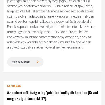
jelenségek azonban a személyiségi jogok, és ezen belül a
személyes adatok védelmét is új kihívások elé állítják, lévén,
hogy az MI általi, jellemzően tömegesen végzett adatkezelés
számos olyan adatot érint, amely kapcsán, illetve amelyben
személyek tömege bír változatos jogokkal és érdekekkel.2
Ennek kapcsán sokan veszélyforrásként tekintenek az MI-re,
amely egyben a személyes adatok védelmére is jelentős
kockázatokkal bírhat. Vitathatatlan tény azonban, hogy az
adatvédelem korábbi évtizedekben kimunkált alapelveinek,
alapvető szabályainak és követelményeinek immár...
READ MORE
GAZDASÁG
Az emberi méltóság a legújabb technológiák korában (Ki véd
meg az algoritmusoktól?)