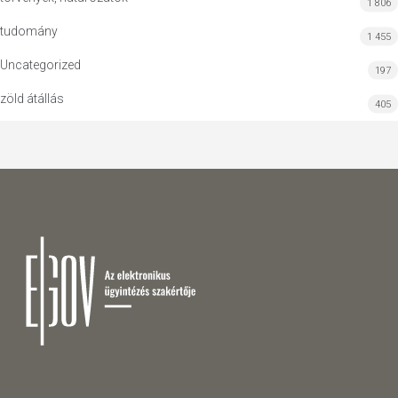
1 806
tudomány
1 455
Uncategorized
197
zöld átállás
405