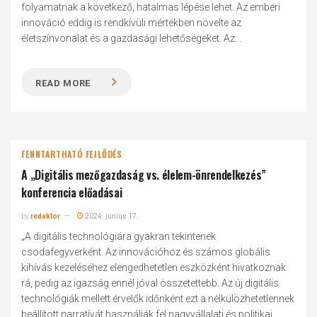
folyamatnak a következő, hatalmas lépése lehet. Az emberi
innováció eddig is rendkívüli mértékben növelte az
életszínvonalat és a gazdasági lehetőségeket. Az...
READ MORE
FENNTARTHATÓ FEJLŐDÉS
A „Digitális mezőgazdaság vs. élelem-önrendelkezés”
konferencia előadásai
by
redaktor
2024. június 17.
„A digitális technológiára gyakran tekintenek
csodafegyverként. Az innovációhoz és számos globális
kihívás kezeléséhez elengedhetetlen eszközként hivatkoznak
rá, pedig az igazság ennél jóval összetettebb. Az új digitális
technológiák mellett érvelők időnként ezt a nélkülözhetetlennek
beállított narratívát használják fel nagyvállalati és politikai