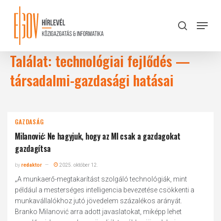
Skip
to
Menu
search
main
Close
content
Menu
Találat: technológiai fejlődés —
társadalmi-gazdasági hatásai
GAZDASÁG
Milanović: Ne hagyjuk, hogy az MI csak a gazdagokat
gazdagítsa
by
redaktor
2025. október 12.
„A munkaerő-megtakarítást szolgáló technológiák, mint
például a mesterséges intelligencia bevezetése csökkenti a
munkavállalókhoz jutó jövedelem százalékos arányát.
Branko Milanović arra adott javaslatokat, miképp lehet