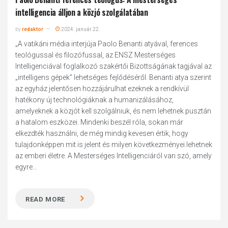
intelligencia álljon a közjó szolgálatában
by
redaktor
2024. január 22.
„A vatikáni média interjúja Paolo Benanti atyával, ferences
teológussal és filozófussal, az ENSZ Mesterséges
Intelligenciával foglalkozó szakértői Bizottságának tagjával az
„intelligens gépek” lehetséges fejlődéséről. Benanti atya szerint
az egyház jelentősen hozzájárulhat ezeknek a rendkívül
hatékony új technológiáknak a humanizálásához,
amelyeknek a közjót kell szolgálniuk, és nem lehetnek pusztán
a hatalom eszközei. Mindenki beszél róla, sokan már
elkezdték használni, de még mindig kevesen értik, hogy
tulajdonképpen mit is jelent és milyen következményei lehetnek
az emberi életre. A Mesterséges Intelligenciáról van szó, amely
egyre...
READ MORE