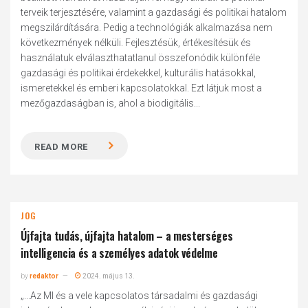
terveik terjesztésére, valamint a gazdasági és politikai hatalom
megszilárdítására. Pedig a technológiák alkalmazása nem
következmények nélküli. Fejlesztésük, értékesítésük és
használatuk elválaszthatatlanul összefonódik különféle
gazdasági és politikai érdekekkel, kulturális hatásokkal,
ismeretekkel és emberi kapcsolatokkal. Ezt látjuk most a
mezőgazdaságban is, ahol a biodigitális...
READ MORE
JOG
Újfajta tudás, újfajta hatalom – a mesterséges
intelligencia és a személyes adatok védelme
by
redaktor
2024. május 13.
„...Az MI és a vele kapcsolatos társadalmi és gazdasági