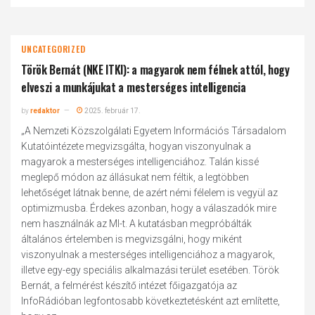
UNCATEGORIZED
Török Bernát (NKE ITKI): a magyarok nem félnek attól, hogy
elveszi a munkájukat a mesterséges intelligencia
by
redaktor
2025. február 17.
„A Nemzeti Közszolgálati Egyetem Információs Társadalom
Kutatóintézete megvizsgálta, hogyan viszonyulnak a
magyarok a mesterséges intelligenciához. Talán kissé
meglepő módon az állásukat nem féltik, a legtöbben
lehetőséget látnak benne, de azért némi félelem is vegyül az
optimizmusba. Érdekes azonban, hogy a válaszadók mire
nem használnák az MI-t. A kutatásban megpróbálták
általános értelemben is megvizsgálni, hogy miként
viszonyulnak a mesterséges intelligenciához a magyarok,
illetve egy-egy speciális alkalmazási terület esetében. Török
Bernát, a felmérést készítő intézet főigazgatója az
InfoRádióban legfontosabb következtetésként azt említette,