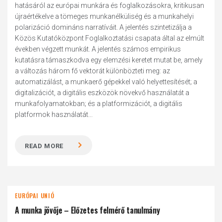
hatásáról az európai munkára és foglalkozásokra, kritikusan
újraértékelve a tömeges munkanélküliség és a munkahelyi
polarizáció domináns narratíváit. A jelentés szintetizálja a
Közös Kutatóközpont Foglalkoztatási csapata által az elmúlt
években végzett munkát. A jelentés számos empirikus
kutatásra támaszkodva egy elemzési keretet mutat be, amely
a változás három fő vektorát különbözteti meg: az
automatizálást, a munkaerő gépekkel való helyettesítését; a
digitalizációt, a digitális eszközök növekvő használatát a
munkafolyamatokban; és a platformizációt, a digitális
platformok használatát...
READ MORE
EURÓPAI UNIÓ
A munka jövője – Előzetes felmérő tanulmány