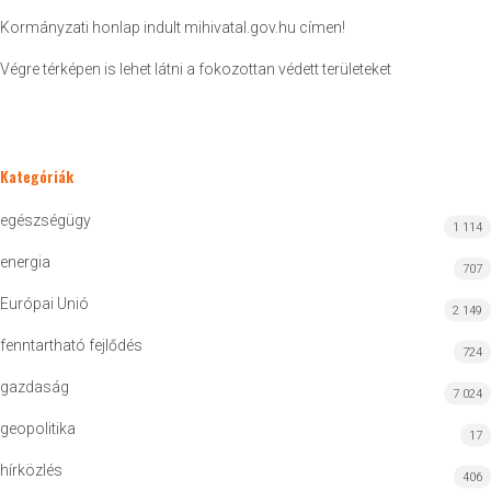
Kormányzati honlap indult mihivatal.gov.hu címen!
Végre térképen is lehet látni a fokozottan védett területeket
Kategóriák
egészségügy
1 114
energia
707
Európai Unió
2 149
fenntartható fejlődés
724
gazdaság
7 024
geopolitika
17
hírközlés
406