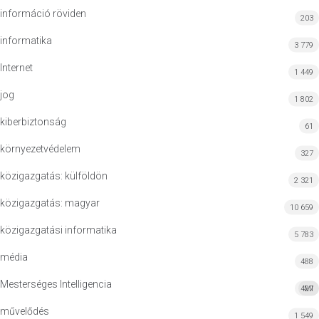
információ röviden
203
informatika
3 779
Internet
1 449
jog
1 802
kiberbiztonság
61
környezetvédelem
327
közigazgatás: külföldön
2 321
közigazgatás: magyar
10 659
közigazgatási informatika
5 783
média
488
Mesterséges Intelligencia
427
MI
művelődés
1 549