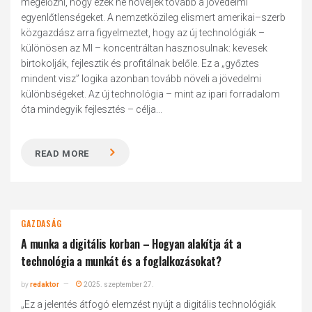
megelőzni, hogy ezek ne növeljék tovább a jövedelmi
egyenlőtlenségeket. A nemzetközileg elismert amerikai–szerb
közgazdász arra figyelmeztet, hogy az új technológiák –
különösen az MI – koncentráltan hasznosulnak: kevesek
birtokolják, fejlesztik és profitálnak belőle. Ez a „győztes
mindent visz” logika azonban tovább növeli a jövedelmi
különbségeket. Az új technológia – mint az ipari forradalom
óta mindegyik fejlesztés – célja...
READ MORE
GAZDASÁG
A munka a digitális korban – Hogyan alakítja át a
technológia a munkát és a foglalkozásokat?
by
redaktor
2025. szeptember 27.
„Ez a jelentés átfogó elemzést nyújt a digitális technológiák