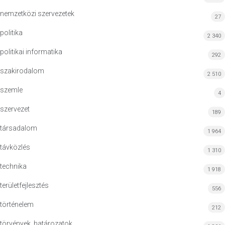
nemzetközi szervezetek
27
politika
2 340
politikai informatika
292
szakirodalom
2 510
szemle
4
szervezet
189
társadalom
1 964
távközlés
1 310
technika
1 918
területfejlesztés
556
történelem
212
törvények, határozatok