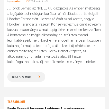
by
redaktor
2024. március 3.
„...Török Bernát, az NKE EJKK igazgatója Az emberi méltóság
a legújabb technológiák korában című előadással tisztelgett
Hörcher Ferenc előtt. Hozzászólását azzal kezdte, hogy a
Hörcher Ferenc által vezetett Konzervativizmus című egyetemi
kurzus olvasmányai a mai napig élénken élnek emlékezetében.
A konferencián mégis alkotmányjogi területen marad,
leginkább azért, mert Hörcher Ferenccel hamarosan közösen
kutathatják majd a technológia által kreált új kérdéseket az
emberi méltóság területén. Török Bernát kifejtette, az
alkotmányjog forradalmi változás alatt áll, hiszen
kulcsfogalmainak az új mércék mellett is érvényesülnie kell....
READ MORE
TÁRSADALOM
Paolo Benanti ferences teológus: A mesterséges