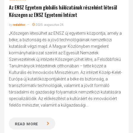
Az ENSZ Egyetem globális hálózatának részeként létesül
Kőszegen az ENSZ Egyetemi Intézet
by
redaktor
2025. augusztus 24.
„Kőszegen létesülhet az ENSZ új egyetemi központja, amely a
béke, a biztonság és a jövő technológiáinak nemzetközi
kutatását végzi majd. A Magyar Közlönyben megjelent
kormányhatározat szerint az Egyesült Nemzetek
Szervezetének új intézete Kőszegen jöhet létre, a Felsőbbfokú
Tanulmányok Intézetének otthonában – tette közzé a
Kulturális és Innovációs Minisztérium. Az intézet Közép-Kelet-
Európa új kutatóközpontjaként a béke és biztonság, a
transzformatív technológiák, valamint a jövőt formáló
társadalmi és gazdasági folyamatok nemzetközi kutatására
specializálódik. Az előkészítést a kultúráért és innovációért
felelős miniszter, valamint a külgazdasági...
READ MORE