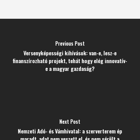
Previous Post
Versenyképességi kihívások: van-e, lesz-e
finanszírozható projekt, tehát hogy elég innovatív-
e a magyar gazdaság?
Next Post
Nemzeti Adó- és Vámhivatal: a szerverterem ép
maradt, adat nem veszett el, és nem sérült a