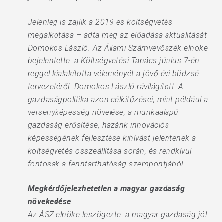
Jelenleg is zajlik a 2019-es költségvetés
megalkotása – adta meg az előadása aktualitását
Domokos László. Az Állami Számvevőszék elnöke
bejelentette: a Költségvetési Tanács június 7-én
reggel kialakította véleményét a jövő évi büdzsé
tervezetéről. Domokos László rávilágított: A
gazdaságpolitika azon célkitűzései, mint például a
versenyképesség növelése, a munkaalapú
gazdaság erősítése, hazánk innovációs
képességének fejlesztése kihívást jelentenek a
költségvetés összeállítása során, és rendkívül
fontosak a fenntarthatóság szempontjából.
Megkérdőjelezhetetlen a magyar gazdaság
növekedése
Az ÁSZ elnöke leszögezte: a magyar gazdaság jól