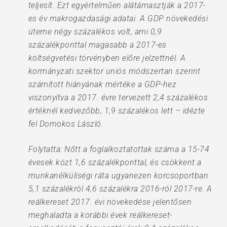
teljesít. Ezt egyértelműen alátámasztják a 2017-
es év makrogazdasági adatai. A GDP növekedési
üteme négy százalékos volt, ami 0,9
százalékponttal magasabb a 2017-es
költségvetési törvényben előre jelzettnél. A
kormányzati szektor uniós módszertan szerint
számított hiányának mértéke a GDP-hez
viszonyítva a 2017. évre tervezett 2,4 százalékos
értéknél kedvezőbb, 1,9 százalékos lett – idézte
fel Domokos László.
Folytatta: Nőtt a foglalkoztatottak száma a 15-74
évesek közt 1,6 százalékponttal, és csökkent a
munkanélküliségi ráta ugyanezen korcsoportban
5,1 százalékról 4,6 százalékra 2016-ról 2017-re. A
reálkereset 2017. évi növekedése jelentősen
meghaladta a korábbi évek reálkereset-