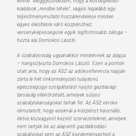
lennie. Meggyőződésem, hogy a költségvetési
kiadások „rendbe tétele”, vagyis legalább egy
teljesítménymutató hozzárendelése minden
egyes elköltésre váró közpénzhez,
versenyképességünk egyik legfontosabb záloga –
húzta alá Domokos László.
A szabályosság ugyanakkor mindennek az alapja
– hangsúlyozta Domokos László. Ezen a ponton
utalt arra, hogy az ÁSZ az adókonferencia napján
zárta le hét önkormányzati tulajdonú
egészségügyi szolgáltatást nyújtó gazdasági
társaság ellenőrzését, amelyek súlyos
szabálytalanságokat tártak fel. Az ÁSZ elnöke
rámutatott, hogy azoknál a közpénzt használó,
illetve közvagyont kezelő szervezeteknél, amelyek
nem tartják be az alapvető gazdálkodási
szabályokat sem az ÁSZ kezdeményezheti a