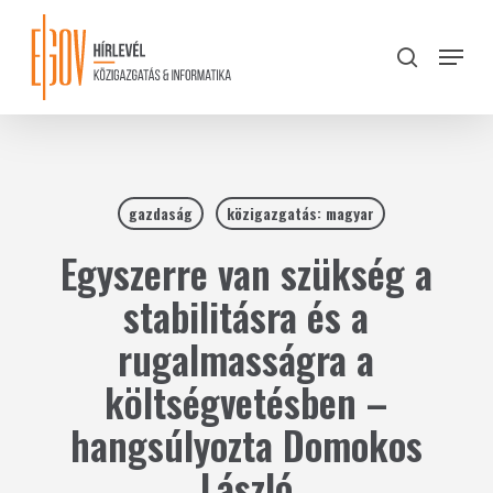
Skip
to
Menu
search
main
Close
content
Menu
gazdaság
közigazgatás: magyar
Egyszerre van szükség a
stabilitásra és a
rugalmasságra a
költségvetésben –
hangsúlyozta Domokos
László