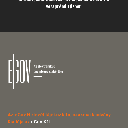
veszprémi tűzben
Az eGov Hírlevél tájékoztató, szakmai kiadvány.
Kiadója az
eGov Kft.