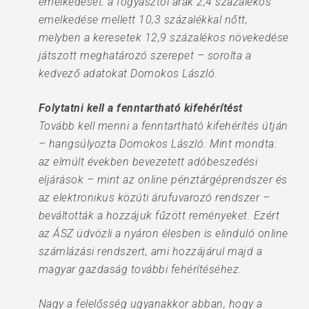
emelkedését: a fogyasztói árak 2,4 százalékos
emelkedése mellett 10,3 százalékkal nőtt,
melyben a keresetek 12,9 százalékos növekedése
játszott meghatározó szerepet – sorolta a
kedvező adatokat Domokos László.
Folytatni kell a fenntartható kifehérítést
Tovább kell menni a fenntartható kifehérítés útján
– hangsúlyozta Domokos László. Mint mondta:
az elmúlt években bevezetett adóbeszedési
eljárások – mint az online pénztárgéprendszer és
az elektronikus közúti árufuvarozó rendszer –
beváltották a hozzájuk fűzött reményeket. Ezért
az ÁSZ üdvözli a nyáron élesben is elinduló online
számlázási rendszert, ami hozzájárul majd a
magyar gazdaság további fehérítéséhez.
Nagy a felelősség ugyanakkor abban, hogy a