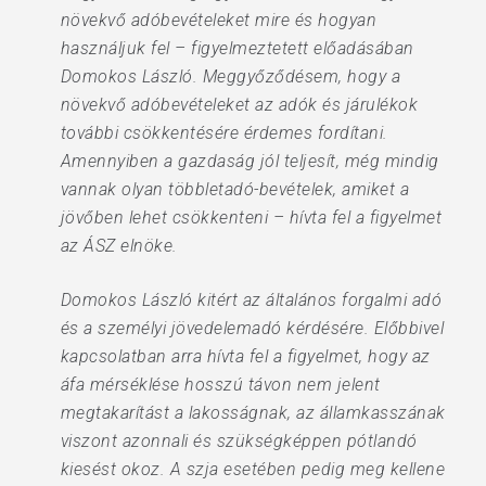
növekvő adóbevételeket mire és hogyan
használjuk fel – figyelmeztetett előadásában
Domokos László. Meggyőződésem, hogy a
növekvő adóbevételeket az adók és járulékok
további csökkentésére érdemes fordítani.
Amennyiben a gazdaság jól teljesít, még mindig
vannak olyan többletadó-bevételek, amiket a
jövőben lehet csökkenteni – hívta fel a figyelmet
az ÁSZ elnöke.
Domokos László kitért az általános forgalmi adó
és a személyi jövedelemadó kérdésére. Előbbivel
kapcsolatban arra hívta fel a figyelmet, hogy az
áfa mérséklése hosszú távon nem jelent
megtakarítást a lakosságnak, az államkasszának
viszont azonnali és szükségképpen pótlandó
kiesést okoz. A szja esetében pedig meg kellene