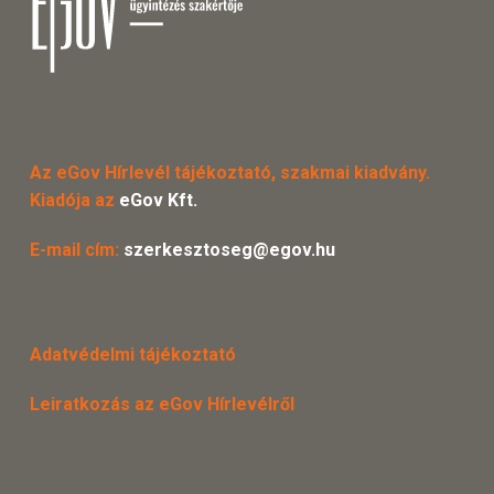
Az eGov Hírlevél tájékoztató, szakmai kiadvány.
Kiadója az
eGov Kft.
E-mail cím:
szerkesztoseg@egov.hu
Adatvédelmi tájékoztató
Leiratkozás az eGov Hírlevélről