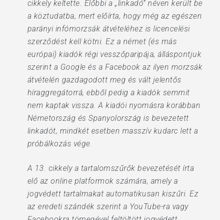
cikkely keltette. Előbbi a „linkadó” néven került be
a köztudatba, mert előírta, hogy még az egészen
parányi infómorzsák átvételéhez is licencelési
szerződést kell kötni. Ez a német (és más
európai) kiadók régi vesszőparipája, álláspontjuk
szerint a Google és a Facebook az ilyen morzsák
átvételén gazdagodott meg és vált jelentős
híraggregátorrá, ebből pedig a kiadók semmit
nem kaptak vissza. A kiadói nyomásra korábban
Németország és Spanyolország is bevezetett
linkadót, mindkét esetben masszív kudarc lett a
próbálkozás vége.
A 13. cikkely a tartalomszűrők bevezetését írta
elő az online platformok számára, amely a
jogvédett tartalmakat automatikusan kiszűri. Ez
az eredeti szándék szerint a YouTube-ra vagy
Facebookra tömegével feltöltött jogvédett