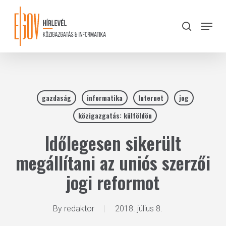
Skip
to
Menu
search
main
Close
content
Menu
gazdaság
informatika
Internet
jog
közigazgatás: külföldön
Időlegesen sikerült
megállítani az uniós szerzői
jogi reformot
By
redaktor
2018. július 8.