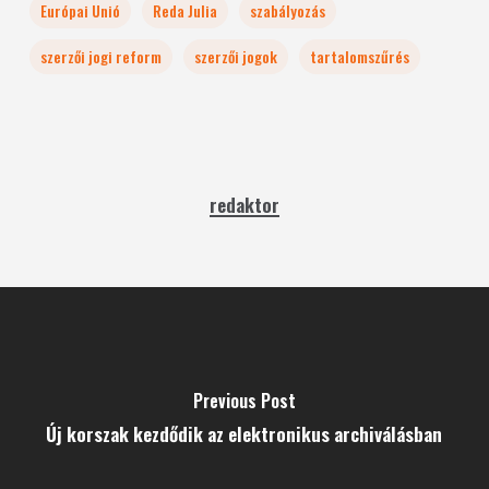
Európai Unió
Reda Julia
szabályozás
szerzői jogi reform
szerzői jogok
tartalomszűrés
redaktor
Previous Post
Új korszak kezdődik az elektronikus archiválásban