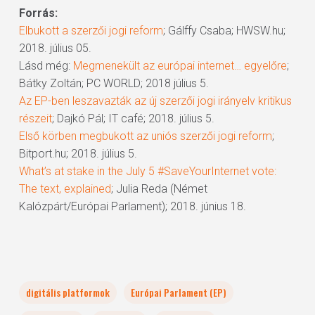
Forrás:
Elbukott a szerzői jogi reform
; Gálffy Csaba; HWSW.hu;
2018. július 05.
Lásd még:
Megmenekült az európai internet… egyelőre
;
Bátky Zoltán; PC WORLD; 2018 július 5.
Az EP-ben leszavazták az új szerzői jogi irányelv kritikus
részeit
; Dajkó Pál; IT café; 2018. július 5.
Első körben megbukott az uniós szerzői jogi reform
;
Bitport.hu; 2018. július 5.
What’s at stake in the July 5 #SaveYourInternet vote:
The text, explained
; Julia Reda (Német
Kalózpárt/Európai Parlament); 2018. június 18.
digitális platformok
Európai Parlament (EP)