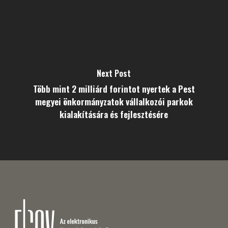
Next Post
Több mint 2 milliárd forintot nyertek a Pest
megyei önkormányzatok vállalkozói parkok
kialakítására és fejlesztésére