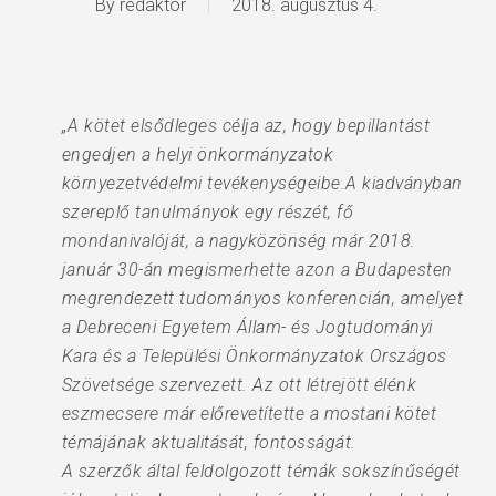
By
redaktor
2018. augusztus 4.
„A kötet elsődleges célja az, hogy bepillantást
engedjen a helyi önkormányzatok
környezetvédelmi tevékenységeibe.A kiadványban
szereplő tanulmányok egy részét, fő
mondanivalóját, a nagyközönség már 2018.
január 30-án megismerhette azon a Budapesten
megrendezett tudományos konferencián, amelyet
a Debreceni Egyetem Állam- és Jogtudományi
Kara és a Települési Önkormányzatok Országos
Szövetsége szervezett. Az ott létrejött élénk
eszmecsere már előrevetítette a mostani kötet
témájának aktualitását, fontosságát.
A szerzők által feldolgozott témák sokszínűségét