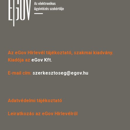
Az eGov Hírlevél tájékoztató, szakmai kiadvány.
Kiadója az
eGov Kft.
E-mail cím:
szerkesztoseg@egov.hu
Adatvédelmi tájékoztató
Leiratkozás az eGov Hírlevélről