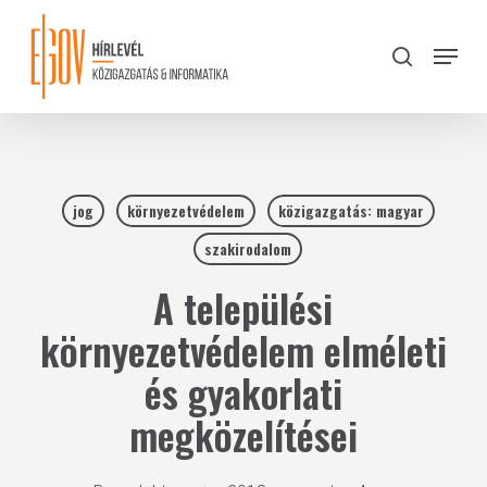
Skip
to
Menu
search
main
Close
content
Menu
jog
környezetvédelem
közigazgatás: magyar
szakirodalom
A települési
környezetvédelem elméleti
és gyakorlati
megközelítései