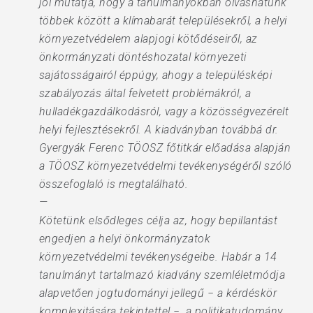
jól mutatja, hogy a tanulmányokban olvashatunk
többek között a klímabarát településekről, a helyi
környezetvédelem alapjogi kötődéseiről, az
önkormányzati döntéshozatal környezeti
sajátosságairól éppúgy, ahogy a településképi
szabályozás által felvetett problémákról, a
hulladékgazdálkodásról, vagy a közösségvezérelt
helyi fejlesztésekről. A kiadványban továbbá dr.
Gyergyák Ferenc TÖOSZ főtitkár előadása alapján
a TÖOSZ környezetvédelmi tevékenységéről szóló
összefoglaló is megtalálható.
—
Kötetünk elsődleges célja az, hogy bepillantást
engedjen a helyi önkormányzatok
környezetvédelmi tevékenységeibe. Habár a 14
tanulmányt tartalmazó kiadvány szemléletmódja
alapvetően jogtudományi jellegű − a kérdéskör
komplexitására tekintettel −, a politikatudomány,