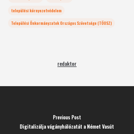
települési környezetvédelem
Települési Önkormányzatok Országos Szövetsége (TÖOSZ)
redaktor
Previous Post
Digitalizálja vágány­hálózatát a Német Vasút