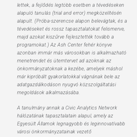
lettek, a fejlődés legtöbb esetben a tévedéseken
alapuló tanulás (trial and error) megközelítésén
alapult. (Próba-szerencse alapon belevágtak, és a
tévedéseket és rossz tapasztalatokat felismerve,
majd azokat kiszűrve fejlesztették tovább a
programokat.) Az Ash Center fehér könyve
azonban immár más városokban is alkalmazható
menetrendet és ütemtervet ad azoknak az
önkormányzatoknak a kezébe, amelyek máshol
már kipróbált gyakorlatokkal vágnának bele az
adatgazdálkodáson nyugvó közszolgáltatási
megoldások alkalmazásába.
A tanulmány annak a Civic Analytics Network
hálózatának tapasztalatain alapul, amely az
Egyesült Államok legnagyobb és leginnovatívabb
városi önkormányzatainak vezető