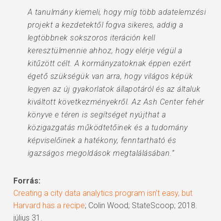
A tanulmány kiemeli, hogy míg több adatelemzési
projekt a kezdetektől fogva sikeres, addig a
legtöbbnek sokszoros iteráción kell
keresztülmennie ahhoz, hogy elérje végül a
kitűzött célt. A kormányzatoknak éppen ezért
égető szükségük van arra, hogy világos képük
legyen az új gyakorlatok állapotáról és az általuk
kiváltott következményekről. Az Ash Center fehér
könyve e téren is segítséget nyújthat a
közigazgatás működtetőinek és a tudomány
képviselőinek a hatékony, fenntartható és
igazságos megoldások megtalálásában.”
Forrás:
Creating a city data analytics program isn’t easy, but
Harvard has a recipe
; Colin Wood; StateScoop; 2018.
július 31.