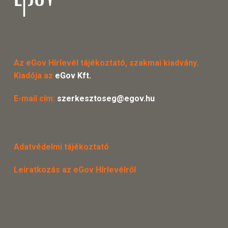
Az eGov Hírlevél tájékoztató, szakmai kiadvány.
Kiadója az
eGov Kft.
E-mail cím:
szerkesztoseg@egov.hu
Adatvédelmi tájékoztató
Leiratkozás az eGov Hírlevélről