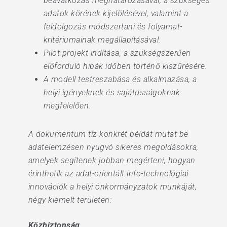
beavatkozás meghatározásával, a szükséges
adatok körének kijelölésével, valamint a
feldolgozás módszertani és folyamat-
kritériumainak megállapításával.
Pilot-projekt indítása, a szükségszerűen
előforduló hibák időben történő kiszűrésére.
A modell testreszabása és alkalmazása, a
helyi igényeknek és sajátosságoknak
megfelelően.
A dokumentum tíz konkrét példát mutat be
adatelemzésen nyugvó sikeres megoldásokra,
amelyek segítenek jobban megérteni, hogyan
érinthetik az adat-orientált info-technológiai
innovációk a helyi önkormányzatok munkáját,
négy kiemelt területen:
Közbiztonság