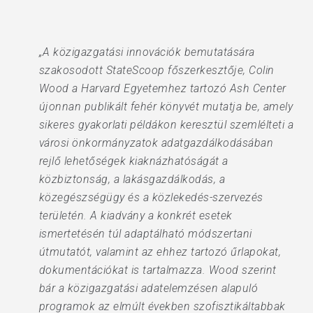
„A közigazgatási innovációk bemutatására
szakosodott StateScoop főszerkesztője, Colin
Wood a Harvard Egyetemhez tartozó Ash Center
újonnan publikált fehér könyvét mutatja be, amely
sikeres gyakorlati példákon keresztül szemlélteti a
városi önkormányzatok adatgazdálkodásában
rejlő lehetőségek kiaknázhatóságát a
közbiztonság, a lakásgazdálkodás, a
közegészségügy és a közlekedés-szervezés
területén. A kiadvány a konkrét esetek
ismertetésén túl adaptálható módszertani
útmutatót, valamint az ehhez tartozó űrlapokat,
dokumentációkat is tartalmazza. Wood szerint
bár a közigazgatási adatelemzésen alapuló
programok az elmúlt években szofisztikáltabbak