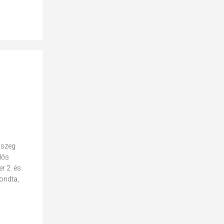
sszeg
lős
r 2. és
mondta,