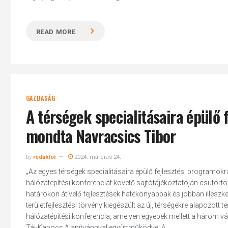
READ MORE
GAZDASÁG
A térségek specialitásaira épülő
mondta Navracsics Tibor
by
redaktor
2024. március 24.
„Az egyes térségek specialitásaira épülő fejlesztési programokra
hálózatépítési konferenciát követő sajtótájékoztatóján csütör
határokon átívelő fejlesztések hatékonyabbak és jobban illesz
területfejlesztési törvény kiegészült az új, térségekre alapozott te
hálózatépítési konferencia, amelyen egyebek mellett a három vár
Táj-Kapocs Alapítvánnyal együttműködve. A...