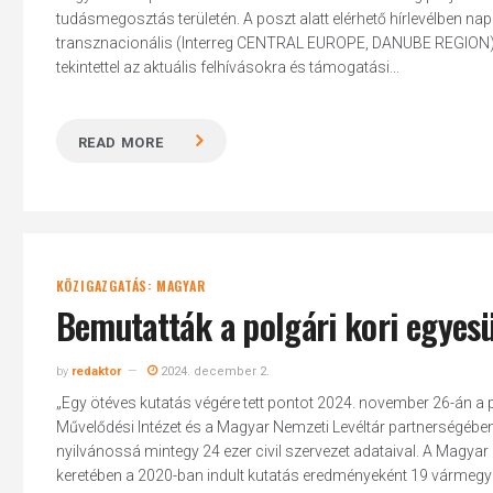
tudásmegosztás területén. A poszt alatt elérhető hírlevélben n
transznacionális (Interreg CENTRAL EUROPE, DANUBE REGION) 
tekintettel az aktuális felhívásokra és támogatási...
READ MORE
KÖZIGAZGATÁS: MAGYAR
Bemutatták a polgári kori egyesü
by
redaktor
2024. december 2.
„Egy ötéves kutatás végére tett pontot 2024. november 26-án a 
Művelődési Intézet és a Magyar Nemzeti Levéltár partnerségében 
Hit enter to search or ESC to close
nyilvánossá mintegy 24 ezer civil szervezet adataival. A Magya
keretében a 2020-ban indult kutatás eredményeként 19 vármegyei