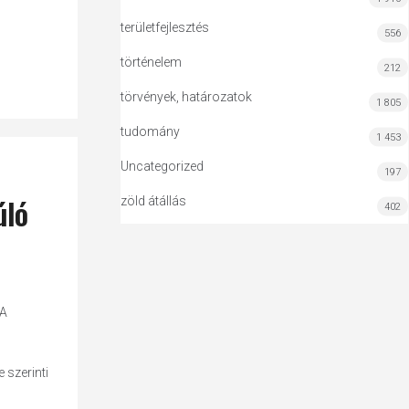
területfejlesztés
556
történelem
212
törvények, határozatok
1 805
tudomány
1 453
Uncategorized
197
úló
zöld átállás
402
 A
ó
 szerinti