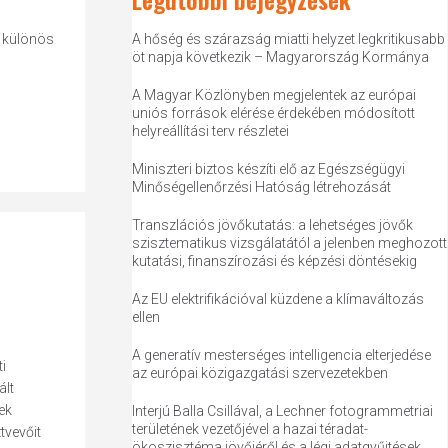
 különös
A hőség és szárazság miatti helyzet legkritikusabb
öt napja következik – Magyarország Kormánya
A Magyar Közlönyben megjelentek az európai
uniós források elérése érdekében módosított
helyreállítási terv részletei
Miniszteri biztos készíti elő az Egészségügyi
Minőségellenőrzési Hatóság létrehozását
Transzlációs jövőkutatás: a lehetséges jövők
szisztematikus vizsgálatától a jelenben meghozott
kutatási, finanszírozási és képzési döntésekig
Az EU elektrifikációval küzdene a klímaváltozás
ellen
A generatív mesterséges intelligencia elterjedése
i
az európai közigazgatási szervezetekben
ált
ek
Interjú Balla Csillával, a Lechner fotogrammetriai
területének vezetőjével a hazai téradat-
tvevőit
ökoszisztéma jövőjéről és a légi adatgyűjtések