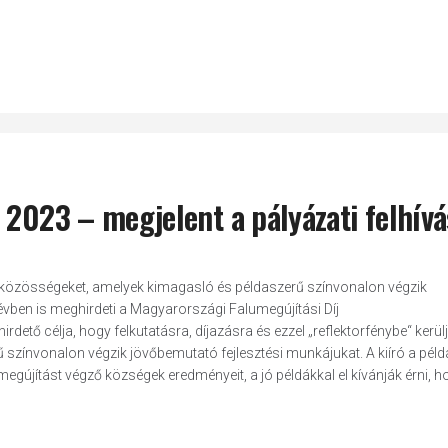
 2023 – megjelent a pályázati felhívá
ési közösségeket, amelyek kimagasló és példaszerű színvonalon végzik
évben is meghirdeti a Magyarországi Falumegújítási Díj
irdető célja, hogy felkutatásra, díjazásra és ezzel „reflektorfénybe“ kerül
színvonalon végzik jövőbemutató fejlesztési munkájukat. A kiíró a péld
megújítást végző községek eredményeit, a jó példákkal el kívánják érni, h