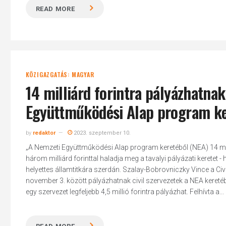
READ MORE
KÖZIGAZGATÁS: MAGYAR
14 milliárd forintra pályázhatnak
Együttműködési Alap program k
by
redaktor
2023. szeptember 10.
„A Nemzeti Együttműködési Alap program keretéből (NEA) 14 milli
három milliárd forinttal haladja meg a tavalyi pályázati keretet 
helyettes államtitkára szerdán. Szalay-Bobrovniczky Vince a C
november 3. között pályázhatnak civil szervezetek a NEA keretéb
egy szervezet legfeljebb 4,5 millió forintra pályázhat. Felhívta a...