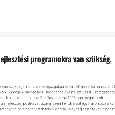
 fejlesztési programokra van szükség,
 van szükség - mondta a közigazgatási és területfejlesztési miniszter a k
tökön, Sümegen. Navracsics Tibor hangsúlyozta: az újszerű, közigazgatá
kednek a hétköznapokhoz. Emlékeztetett: az 1996-ban megalkotott
rületfejlesztési politikával. Szavai szerint e folyamat egyik állomása a kul
megye és öt járás területén fekvő Marcal-völgye fejlesztése került napir