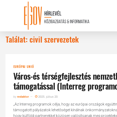
Skip
to
main
content
Találat: civil szervezetek
EURÓPAI UNIÓ
Város-és térségfejlesztés nemze
támogatással (Interreg program
by
redaktor
2025. július 20.
„Az Interreg programok célja, hogy az európai országok együtt
támogatott pályázatok lehetőséget kínálnak önkormányzatoknak, 
hogy külföldi partnerekkel közösen valósítsanak meg projekteke