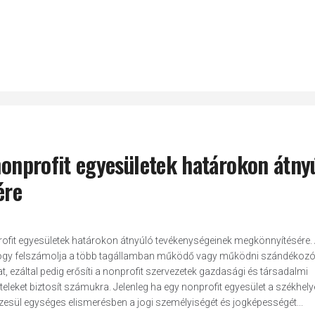
 nonprofit egyesületek határokon átny
ére
ofit egyesületek határokon átnyúló tevékenységeinek megkönnyítésére.
, hogy felszámolja a több tagállamban működő vagy működni szándékoz
at, ezáltal pedig erősíti a nonprofit szervezetek gazdasági és társadalmi
leket biztosít számukra. Jelenleg ha egy nonprofit egyesület a székhelye
szesül egységes elismerésben a jogi személyiségét és jogképességét...