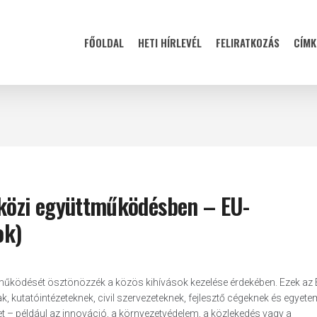
FŐOLDAL
HETI HÍRLEVÉL
FELIRATKOZÁS
CÍMK
tközi együttműködésben – EU-
ok)
működését ösztönözzék a közös kihívások kezelése érdekében. Ezek az E
kutatóintézeteknek, civil szervezeteknek, fejlesztő cégeknek és egyete
t – például az innováció, a környezetvédelem, a közlekedés vagy a