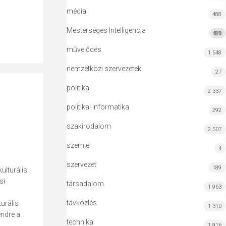
média
488
Mesterséges Intelligencia
420
MI
művelődés
1 548
nemzetközi szervezetek
27
politika
2 337
politikai informatika
292
szakirodalom
2 507
szemle
4
szervezet
189
ulturális
si
társadalom
1 963
távközlés
turális
1 310
endre a
technika
1 916