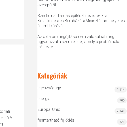
szerepéről
Szentirmai Tamás építészt nevezték ki a
Közlekedési és Beruházási Minisztérium helyettes
államtitkárává
Az oktatás megújítása nem valósulhat meg
ugyanazzal a szemlélettel, amely a problémákat
előidézte
Kategóriák
egészségügy
1 114
energia
706
Európai Unió
orlati
2 141
ezető A
fenntartható fejlődés
721
eg