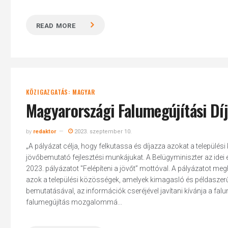
READ MORE
KÖZIGAZGATÁS: MAGYAR
Magyarországi Falumegújítási Díj
by
redaktor
2023. szeptember 10.
„A pályázat célja, hogy felkutassa és díjazza azokat a települ
jövőbemutató fejlesztési munkájukat. A Belügyminiszter az idei 
2023. pályázatot "Felépíteni a jövőt” mottóval. A pályázatot megh
azok a települési közösségek, amelyek kimagasló és példaszerű 
bemutatásával, az információk cseréjével javítani kívánja a falu
falumegújítás mozgalommá...