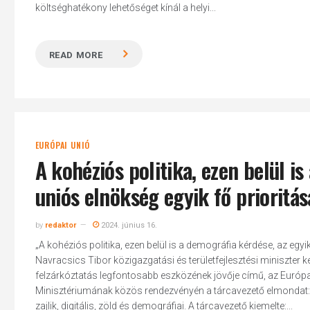
költséghatékony lehetőséget kínál a helyi...
READ MORE
EURÓPAI UNIÓ
A kohéziós politika, ezen belül i
uniós elnökség egyik fő prioritás
by
redaktor
2024. június 16.
„A kohéziós politika, ezen belül is a demográfia kérdése, az eg
Navracsics Tibor közigazgatási és területfejlesztési miniszter k
felzárkóztatás legfontosabb eszközének jövője című, az Európ
Minisztériumának közös rendezvényén a tárcavezető elmondat: ez
zajlik, digitális, zöld és demográfiai. A tárcavezető kiemelte:...