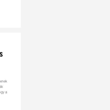
s
jenek
ák
ogy a