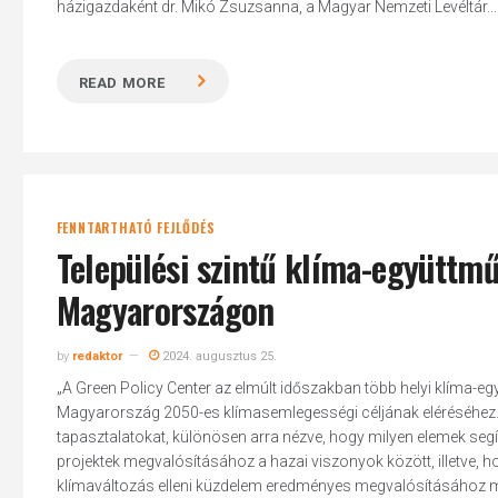
házigazdaként dr. Mikó Zsuzsanna, a Magyar Nemzeti Levéltár...
READ MORE
FENNTARTHATÓ FEJLŐDÉS
Települési szintű klíma-együttm
Magyarországon
by
redaktor
2024. augusztus 25.
„A Green Policy Center az elmúlt időszakban több helyi klíma-e
Magyarország 2050-es klímasemlegességi céljának eléréséhez. 
tapasztalatokat, különösen arra nézve, hogy milyen elemek segít
projektek megvalósításához a hazai viszonyok között, illetve, ho
klímaváltozás elleni küzdelem eredményes megvalósításához m