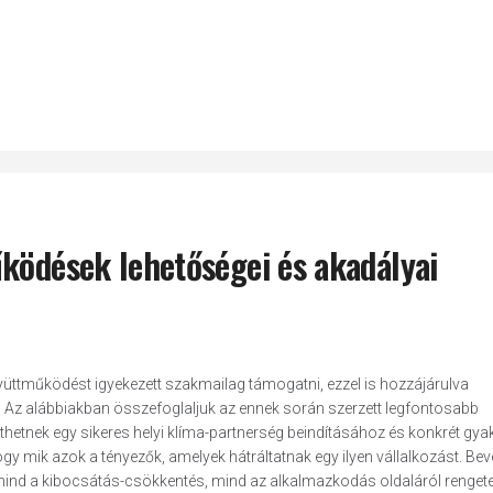
űködések lehetőségei és akadályai
gyüttműködést igyekezett szakmailag támogatni, ezzel is hozzájárulva
Az alábbiakban összefoglaljuk az ennek során szerzett legfontosabb
hetnek egy sikeres helyi klíma-partnerség beindításához és konkrét gyak
gy mik azok a tényezők, amelyek hátráltatnak egy ilyen vállalkozást. Bev
ind a kibocsátás-csökkentés, mind az alkalmazkodás oldaláról renget