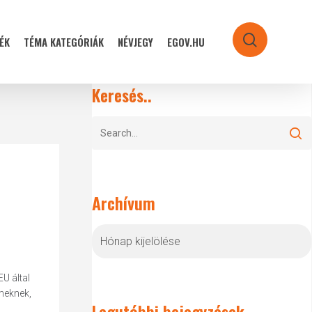
ÉK
TÉMA KATEGÓRIÁK
NÉVJEGY
EGOV.HU
search
Keresés..
Archívum
Archívum
U által
meknek,
Legutóbbi bejegyzések