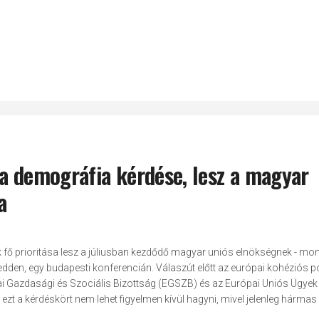
s a demográfia kérdése, lesz a magyar
a
yik fő prioritása lesz a júliusban kezdődő magyar uniós elnökségnek - mo
edden, egy budapesti konferencián. Válaszút előtt az európai kohéziós pol
ai Gazdasági és Szociális Bizottság (EGSZB) és az Európai Uniós Ügyek
t a kérdéskört nem lehet figyelmen kívül hagyni, mivel jelenleg hármas