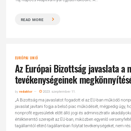
READ MORE
EURÓPAI UNIÓ
Az Európai Bizottság javaslata a
tevékenységeinek megkönnyítés
by
redaktor
2023. szeptember 11.
„A Bizottság ma javaslatot fogadott el az EU-ban működő nonpr
javaslat javítani fogja a belső piac működését, mégpedig úgy
nonprofit egyesületek előtt álló jogi és adminisztratív akadályok
értékteremtő szerepét az EU-ban, miközben egyenlő versenyfeltéte
tagállamtól eltérő tagállamban folytat tevékenységeket, nem ré