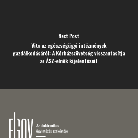
Next Post
Vita az egészségügyi intézmények
gazdálkodásáról: A Kórházszövetség visszautasítja
az ÁSZ-elnök kijelentéseit