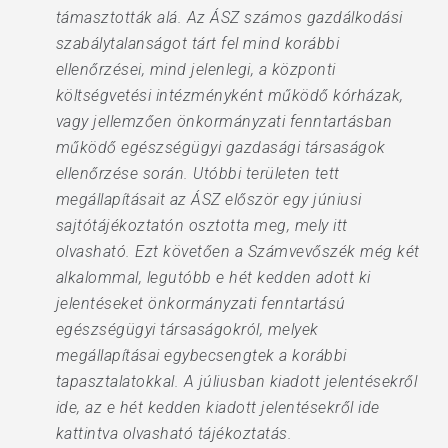
támasztották alá. Az ÁSZ számos gazdálkodási
szabálytalanságot tárt fel mind korábbi
ellenőrzései, mind jelenlegi, a központi
költségvetési intézményként működő kórházak,
vagy jellemzően önkormányzati fenntartásban
működő egészségügyi gazdasági társaságok
ellenőrzése során. Utóbbi területen tett
megállapításait az ÁSZ először egy júniusi
sajtótájékoztatón osztotta meg, mely itt
olvasható. Ezt követően a Számvevőszék még két
alkalommal, legutóbb e hét kedden adott ki
jelentéseket önkormányzati fenntartású
egészségügyi társaságokról, melyek
megállapításai egybecsengtek a korábbi
tapasztalatokkal. A júliusban kiadott jelentésekről
ide, az e hét kedden kiadott jelentésekről ide
kattintva olvasható tájékoztatás.