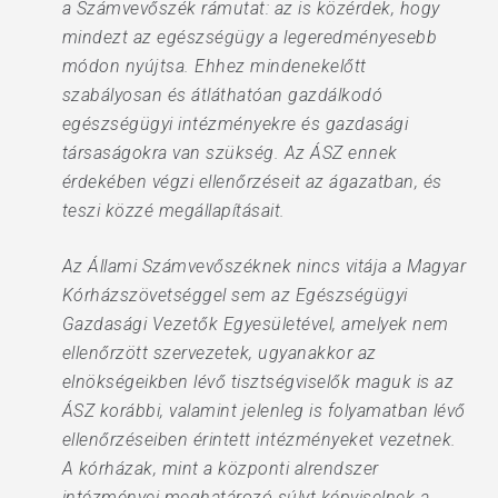
a Számvevőszék rámutat: az is közérdek, hogy
mindezt az egészségügy a legeredményesebb
módon nyújtsa. Ehhez mindenekelőtt
szabályosan és átláthatóan gazdálkodó
egészségügyi intézményekre és gazdasági
társaságokra van szükség. Az ÁSZ ennek
érdekében végzi ellenőrzéseit az ágazatban, és
teszi közzé megállapításait.
Az Állami Számvevőszéknek nincs vitája a Magyar
Kórházszövetséggel sem az Egészségügyi
Gazdasági Vezetők Egyesületével, amelyek nem
ellenőrzött szervezetek, ugyanakkor az
elnökségeikben lévő tisztségviselők maguk is az
ÁSZ korábbi, valamint jelenleg is folyamatban lévő
ellenőrzéseiben érintett intézményeket vezetnek.
A kórházak, mint a központi alrendszer
intézményei meghatározó súlyt képviselnek a