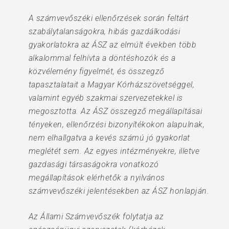
A számvevőszéki ellenőrzések során feltárt
szabálytalanságokra, hibás gazdálkodási
gyakorlatokra az ÁSZ az elmúlt években több
alkalommal felhívta a döntéshozók és a
közvélemény figyelmét, és összegző
tapasztalatait a Magyar Kórházszövetséggel,
valamint egyéb szakmai szervezetekkel is
megosztotta. Az ÁSZ összegző megállapításai
tényeken, ellenőrzési bizonyítékokon alapulnak,
nem elhallgatva a kevés számú jó gyakorlat
meglétét sem. Az egyes intézményekre, illetve
gazdasági társaságokra vonatkozó
megállapítások elérhetők a nyilvános
számvevőszéki jelentésekben az ÁSZ honlapján.
Az Állami Számvevőszék folytatja az