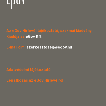
Az eGov Hírlevél tájékoztató, szakmai kiadvány.
Kiadója az
eGov Kft.
E-mail cím:
szerkesztoseg@egov.hu
Adatvédelmi tájékoztató
Leiratkozás az eGov Hírlevélről