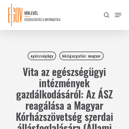
Skip
to
Menu
search
main
Close
content
Menu
egészségügy
közigazgatás: magyar
Vita az egészségügyi
intézmények
gazdálkodásáról: Az ÁSZ
reagálása a Magyar
Kórházszövetség szerdai
állásfoglalására (Állami