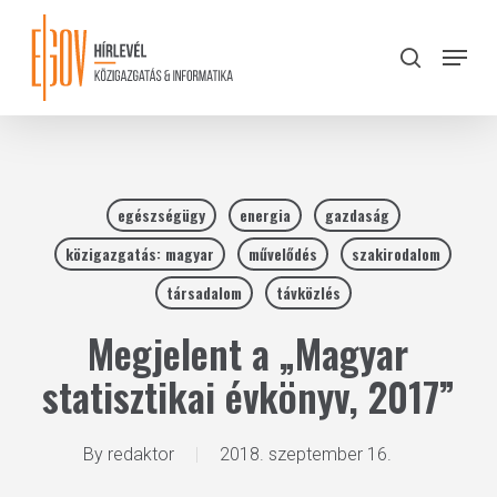
Skip
to
Menu
search
main
Close
content
Menu
egészségügy
energia
gazdaság
közigazgatás: magyar
művelődés
szakirodalom
társadalom
távközlés
Megjelent a „Magyar
statisztikai évkönyv, 2017”
By
redaktor
2018. szeptember 16.