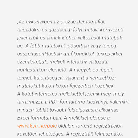
„Az évkönyvben az ország demográfiai,
társadalmi és gazdasági folyamatait, környezeti
jellemzőit és annak időbeli változását mutatjuk
be. A főbb mutatókat idősorban vagy térségi
összehasonlításban grafikonokkal, térképekkel
szemléltetjük, melyek interaktív változata
honlapunkon elérhető. A megyék és régiók
területi különbségeit, valamint a nemzetközi
mutatókat külön-külön fejezetben közöljük.
A kötet internetes melléklettel jelenik meg, mely
tartalmazza a PDF-formátumú kiadványt, valamint
minden táblát további feldolgozásra alkalmas,
Excel-formátumban. A melléklet elérése a
www.ksh.hu/polc
oldalon történő regisztrációt
követően lehetséges. A regisztrált felhasználók