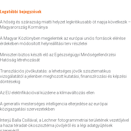
Legutóbbi bejegyzések
A hőség és szárazság miatti helyzet legkritikusabb öt napja következik –
Magyarország Kormánya
A Magyar Közlönyben megjelentek az európai uniós források elérése
érdekében módosított helyreállítási terv részletei
Miniszteri biztos készíti elő az Egészségügyi Minőségellenőrzési
Hatóság létrehozását
Transzlációs jövőkutatás: a lehetséges jövők szisztematikus
vizsgálatától a jelenben meghozott kutatási, finanszírozási és képzési
döntésekig
Az EU elektrifikációval küzdene a klímaváltozás ellen
A generatív mesterséges intelligencia elterjedése az európai
közigazgatási szervezetekben
Interjú Balla Csillával, a Lechner fotogrammetriai területének vezetőjével
a hazai téradat-ökoszisztéma jövőjéről és a légi adatgyűjtések
szerepéről