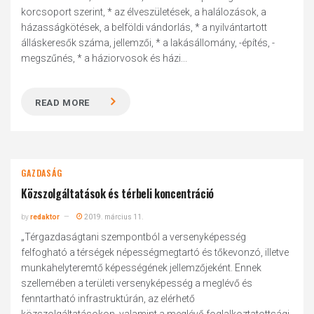
korcsoport szerint, * az élveszületések, a halálozások, a
házasságkötések, a belföldi vándorlás, * a nyilvántartott
álláskeresők száma, jellemzői, * a lakásállomány, -építés, -
megszűnés, * a háziorvosok és házi...
READ MORE
GAZDASÁG
Közszolgáltatások és térbeli koncentráció
by
redaktor
2019. március 11.
„Térgazdaságtani szempontból a versenyképesség
felfogható a térségek népességmegtartó és tőkevonzó, illetve
munkahelyteremtő képességének jellemzőjeként. Ennek
szellemében a területi versenyképesség a meglévő és
fenntartható infrastruktúrán, az elérhető