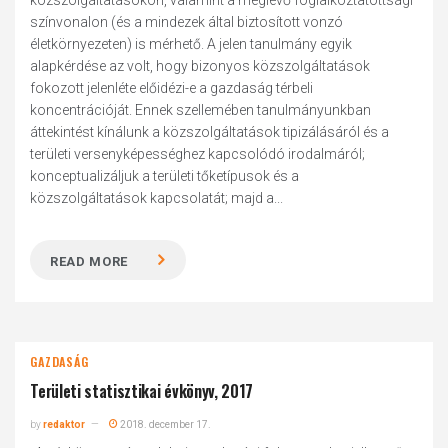
közszolgáltatásokon, valamint a meglévő foglalkoztatottsági
színvonalon (és a mindezek által biztosított vonzó
életkörnyezeten) is mérhető. A jelen tanulmány egyik
alapkérdése az volt, hogy bizonyos közszolgáltatások
fokozott jelenléte előidézi-e a gazdaság térbeli
koncentrációját. Ennek szellemében tanulmányunkban
áttekintést kínálunk a közszolgáltatások tipizálásáról és a
területi versenyképességhez kapcsolódó irodalmáról;
konceptualizáljuk a területi tőketípusok és a
közszolgáltatások kapcsolatát; majd a...
READ MORE
GAZDASÁG
Területi statisztikai évkönyv, 2017
by
redaktor
2018. december 17.