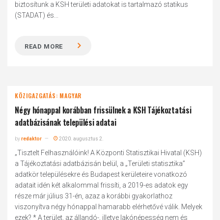
biztosítunk a KSH területi adatokat is tartalmazó statikus
(STADAT) és...
READ MORE
KÖZIGAZGATÁS: MAGYAR
Négy hónappal korábban frissülnek a KSH Tájékoztatási
adatbázisának települési adatai
by
redaktor
2020. augusztus 2.
„Tisztelt Felhasználóink! A Központi Statisztikai Hivatal (KSH)
a Tájékoztatási adatbázisán belül, a „Területi statisztika”
adatkör településekre és Budapest kerületeire vonatkozó
adatait idén két alkalommal frissíti, a 2019-es adatok egy
része már július 31-én, azaz a korábbi gyakorlathoz
viszonyítva négy hónappal hamarabb elérhetővé válik. Melyek
ezek? * A terület, az állandó-, illetve lakónépesség nem és