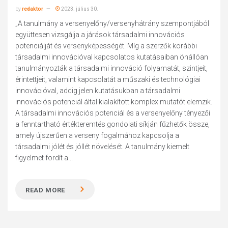
by
redaktor
2023. július 30.
„A tanulmány a versenyelőny/versenyhátrány szempontjából
együttesen vizsgálja a járások társadalmi innovációs
potenciálját és versenyképességét. Míg a szerzők korábbi
társadalmi innovációval kapcsolatos kutatásaiban önállóan
tanulmányozták a társadalmi innováció folyamatát, szintjeit,
érintettjeit, valamint kapcsolatát a műszaki és technológiai
innovációval, addig jelen kutatásukban a társadalmi
innovációs potenciál által kialakított komplex mutatót elemzik.
A társadalmi innovációs potenciál és a versenyelőny tényezői
a fenntartható értékteremtés gondolati síkján fűzhetők össze,
amely újszerűen a verseny fogalmához kapcsolja a
társadalmi jólét és jóllét növelését. A tanulmány kiemelt
figyelmet fordít a...
READ MORE