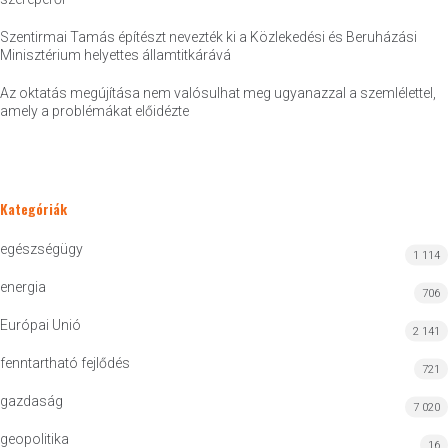
Szentirmai Tamás építészt nevezték ki a Közlekedési és Beruházási
Minisztérium helyettes államtitkárává
Az oktatás megújítása nem valósulhat meg ugyanazzal a szemlélettel,
amely a problémákat előidézte
Kategóriák
egészségügy
1 114
energia
706
Európai Unió
2 141
fenntartható fejlődés
721
gazdaság
7 020
geopolitika
16