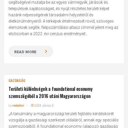
segítségével mutatja be az egyes vármegyék, járások és
települések sajátosságait, és nyújt részletes területi képet
hazánk népességének társadalmi helyzetéről és
életkörülményeiről. A térképek értelmezését rövid, szöveges
elemzések segítik. Népszámlálási atlasz címmel jelent meg az
elsősorban a 2022. évi cenzus eredményeit...
READ MORE
GAZDASÁG
Területi különbségek a foundational economy
szemszögéből a 2016 utáni Magyarországon
by
redaktor
2024. június 3.
„A tanulmány a magyarországi területi fejlődés kérdéskörét
vizsgálja a gazdasági szerkezet oldaláról, annak egy speciális
szemszögéből. A foundational economy (alapozó gazdaság