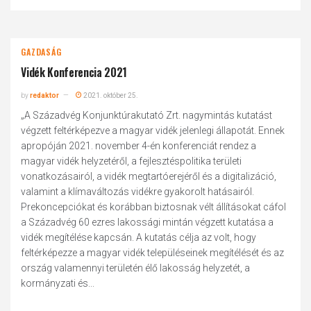
GAZDASÁG
Vidék Konferencia 2021
by
redaktor
2021. október 25.
„A Századvég Konjunktúrakutató Zrt. nagymintás kutatást
végzett feltérképezve a magyar vidék jelenlegi állapotát. Ennek
apropóján 2021. november 4-én konferenciát rendez a
magyar vidék helyzetéről, a fejlesztéspolitika területi
vonatkozásairól, a vidék megtartóerejéről és a digitalizáció,
valamint a klímaváltozás vidékre gyakorolt hatásairól.
Prekoncepciókat és korábban biztosnak vélt állításokat cáfol
a Századvég 60 ezres lakossági mintán végzett kutatása a
vidék megítélése kapcsán. A kutatás célja az volt, hogy
feltérképezze a magyar vidék településeinek megítélését és az
ország valamennyi területén élő lakosság helyzetét, a
kormányzati és...