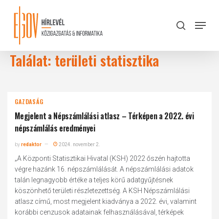
Skip
to
Menu
search
main
Close
content
Menu
Találat: területi statisztika
GAZDASÁG
Megjelent a Népszámlálási atlasz – Térképen a 2022. évi
népszámlálás eredményei
by
redaktor
2024. november 2.
„A Központi Statisztikai Hivatal (KSH) 2022 őszén hajtotta
végre hazánk 16. népszámlálását. A népszámlálási adatok
talán legnagyobb értéke a teljes körű adatgyűjtésnek
köszönhető területi részletezettség. A KSH Népszámlálási
atlasz című, most megjelent kiadványa a 2022. évi, valamint
korábbi cenzusok adatainak felhasználásával, térképek