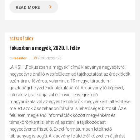
READ MORE
EGÉSZSÉGÜGY
Fókuszban a megyék, 2020. I. félév
by
redaktor
2020. október 26.
„A KSH „Fókuszban a megyék” című kiadványa negyedévről
negyedévre önálló webfelületen ad tájékoztatást az érdeklődők
számára a főváros, valamint a 19 megye társadalmi-
gazdasági helyzetének alakulásáról. A kiadvány térképeivel,
interaktív grafikonjaival és rövid, lényegre törő
magyarázataival az egyes témakörök megyénkénti áttekintése
mellett azok összehasonlítására is lehetőséget biztosít. Az e
felületen megjelenő információk között megyénként és
témakörönként is lehet választani, a tájékozódást
negyedévente frissülő, Excel-formátumban letölthető
táblaanyag is segíti. A kiadvány felületéről közvetlen átjárást