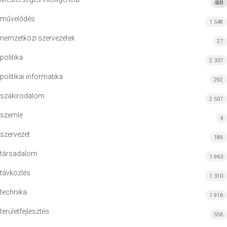
420
MI
művelődés
1 548
nemzetközi szervezetek
27
politika
2 337
politikai informatika
292
szakirodalom
2 507
szemle
4
szervezet
189
társadalom
1 963
távközlés
1 310
technika
1 916
területfejlesztés
556