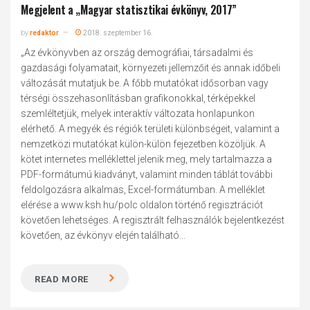
Megjelent a „Magyar statisztikai évkönyv, 2017”
by
redaktor
2018. szeptember 16.
„Az évkönyvben az ország demográfiai, társadalmi és
gazdasági folyamatait, környezeti jellemzőit és annak időbeli
változását mutatjuk be. A főbb mutatókat idősorban vagy
térségi összehasonlításban grafikonokkal, térképekkel
szemléltetjük, melyek interaktív változata honlapunkon
elérhető. A megyék és régiók területi különbségeit, valamint a
nemzetközi mutatókat külön-külön fejezetben közöljük. A
kötet internetes melléklettel jelenik meg, mely tartalmazza a
PDF-formátumú kiadványt, valamint minden táblát további
feldolgozásra alkalmas, Excel-formátumban. A melléklet
elérése a www.ksh.hu/polc oldalon történő regisztrációt
követően lehetséges. A regisztrált felhasználók bejelentkezést
követően, az évkönyv elején található...
READ MORE