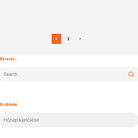
1
2
Keresés..
Archívum
Archívum