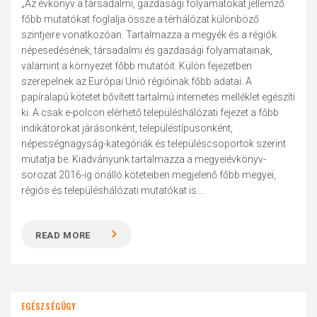
„Az évkönyv a társadalmi, gazdasági folyamatokat jellemző
főbb mutatókat foglalja össze a térhálózat különböző
szintjeire vonatkozóan. Tartalmazza a megyék és a régiók
népesedésének, társadalmi és gazdasági folyamatainak,
valamint a környezet főbb mutatóit. Külön fejezetben
szerepelnek az Európai Unió régióinak főbb adatai. A
papíralapú kötetet bővített tartalmú internetes melléklet egészíti
ki. A csak e-polcon elérhető településhálózati fejezet a főbb
indikátorokat járásonként, településtípusonként,
népességnagyság-kategóriák és településcsoportok szerint
mutatja be. Kiadványunk tartalmazza a megyeiévkönyv-
sorozat 2016-ig önálló köteteiben megjelenő főbb megyei,
régiós és településhálózati mutatókat is....
READ MORE
EGÉSZSÉGÜGY