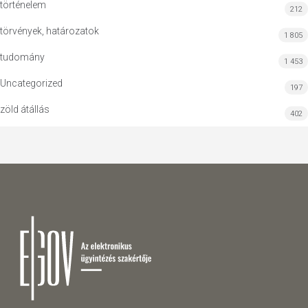
történelem
212
törvények, határozatok
1 805
tudomány
1 453
Uncategorized
197
zöld átállás
402