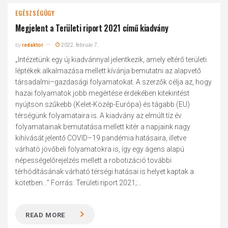
EGÉSZSÉGÜGY
Megjelent a Területi riport 2021 című kiadvány
by
redaktor
2022. február 7.
„Intézetünk egy új kiadvánnyal jelentkezik, amely eltérő területi
léptékek alkalmazása mellett kívánja bemutatni az alapvető
társadalmi–gazdasági folyamatokat. A szerzők célja az, hogy
hazai folyamatok jobb megértése érdekében kitekintést
nyújtson szűkebb (Kelet-Közép-Európa) és tágabb (EU)
térségünk folyamataira is. A kiadvány az elmúlt tíz év
folyamatainak bemutatása mellett kitér a napjaink nagy
kihívását jelentő COVID–19 pandémia hatásaira, illetve
várható jövőbeli folyamatokra is, így egy ágens alapú
népességelőrejelzés mellett a robotizáció további
térhódításának várható térségi hatásai is helyet kaptak a
kötetben...” Forrás: Területi riport 2021;...
READ MORE