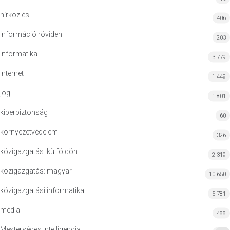
hírközlés
406
információ röviden
203
informatika
3 779
Internet
1 449
jog
1 801
kiberbiztonság
60
környezetvédelem
326
közigazgatás: külföldön
2 319
közigazgatás: magyar
10 650
közigazgatási informatika
5 781
média
488
Mesterséges Intelligencia