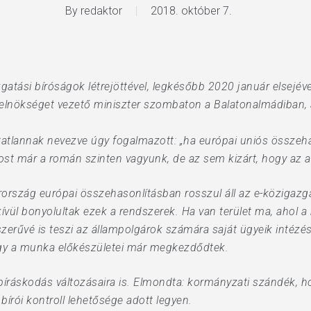
By
redaktor
2018. október 7.
atási bíróságok létrejöttével, legkésőbb 2020 január elsejéve
lnökséget vezető miniszter szombaton a Balatonalmádiban, 
éltatlannak nevezve úgy fogalmazott: „ha európai uniós össz
ost már a román szinten vagyunk, de az sem kizárt, hogy az al
arország európai összehasonlításban rosszul áll az e-közigaz
kívül bonyolultak ezek a rendszerek. Ha van terület ma, ahol
erűvé is teszi az állampolgárok számára saját ügyeik intézés
hogy a munka előkészületei már megkezdődtek.
i bíráskodás változásaira is. Elmondta: kormányzati szándék,
 bírói kontroll lehetősége adott legyen.