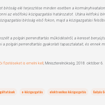
set bíróság elé terjesztése minden esetben a kormányhivatalon
onni az elsőfokú közigazgatási határozatot. Utána kétfokú bí
zigazgatási bíróság első fokon, majd a közigazgatási felsőb
szélt a polgári perrendtartás működéséről, a kereset benyújt
ni a polgári perrendtartás gyakorlati tapasztalatait, és ennek m
ói fizetéseket is emelni kell
; Miniszterelnökség; 2018. október 6.
lgáltatások
e-közigazgatás
elektronikus közigazgatás
Gulyás G