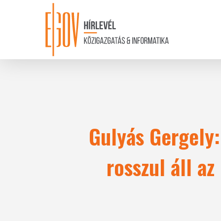
Skip
to
main
content
Gulyás Gergely
rosszul áll a