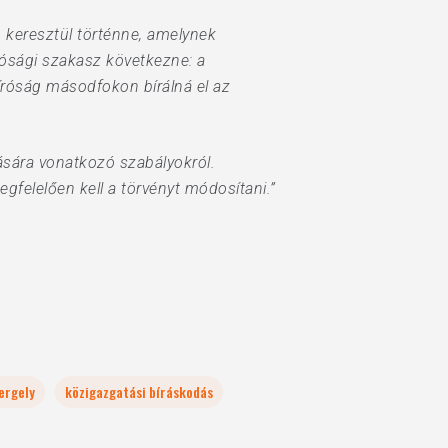
 keresztül történne, amelynek
rósági szakasz következne: a
íróság másodfokon bírálná el az
ására vonatkozó szabályokról.
egfelelően kell a törvényt módosítani.”
ergely
közigazgatási bíráskodás