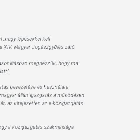
l „nagy lépésekkel kell
a XIV. Magyar Jogászgyűlés záró
ehasonlításban megnézzük, hogy ma
att”.
gatás bevezetése és használata
 a magyar államigazgatás a működésen
ét, az kifejezetten az e-közigazgatás
 hogy a közigazgatás szakmaisága