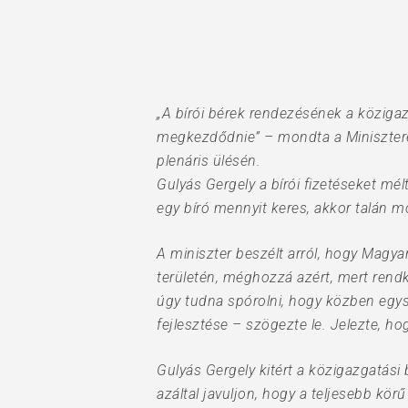
Hit enter to search or ESC to close
„A bírói bérek rendezésének a közigazg
megkezdődnie” – mondta a Minisztere
plenáris ülésén.
Gulyás Gergely a bírói fizetéseket m
egy bíró mennyit keres, akkor talán m
A miniszter beszélt arról, hogy Magy
területén, méghozzá azért, mert rend
úgy tudna spórolni, hogy közben egysz
fejlesztése – szögezte le. Jelezte, 
Gulyás Gergely kitért a közigazgatás
azáltal javuljon, hogy a teljesebb körű