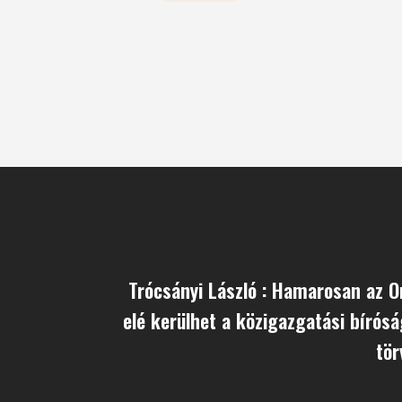
Trócsányi László : Hamarosan az 
elé kerülhet a közigazgatási bírósá
tör