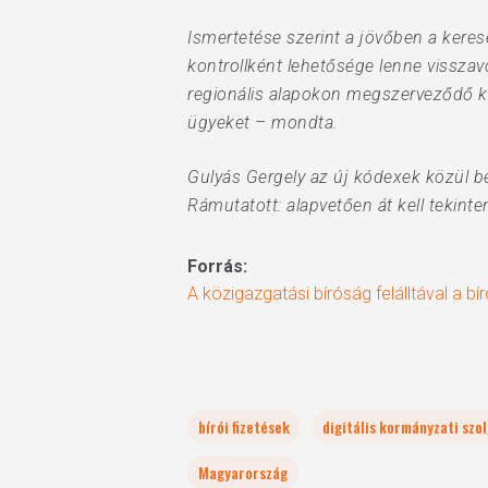
Ismertetése szerint a jövőben a kere
kontrollként lehetősége lenne visszav
regionális alapokon megszerveződő kö
ügyeket – mondta.
Gulyás Gergely az új kódexek közül be
Rámutatott: alapvetően át kell tekinte
Forrás:
A közigazgatási bíróság felálltával a bír
bírói fizetések
digitális kormányzati szo
Magyarország