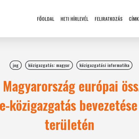
FŐOLDAL
HETI HÍRLEVÉL
FELIRATKOZÁS
CÍMK
jog
közigazgatás: magyar
közigazgatási informatika
: Magyarország európai öss
z e-közigazgatás bevezetése
területén