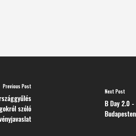
Previous Post
Next Post
Országgyűlés
B Day 2.0 -
gokról szóló
Budapesten
vényjavaslat