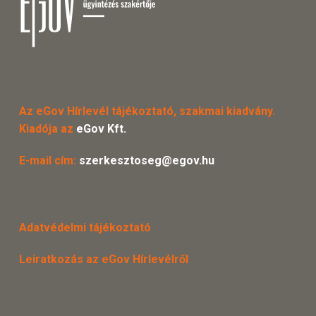
Az eGov Hírlevél tájékoztató, szakmai kiadvány.
Kiadója az
eGov Kft.
E-mail cím:
szerkesztoseg@egov.hu
Adatvédelmi tájékoztató
Leiratkozás az eGov Hírlevélről