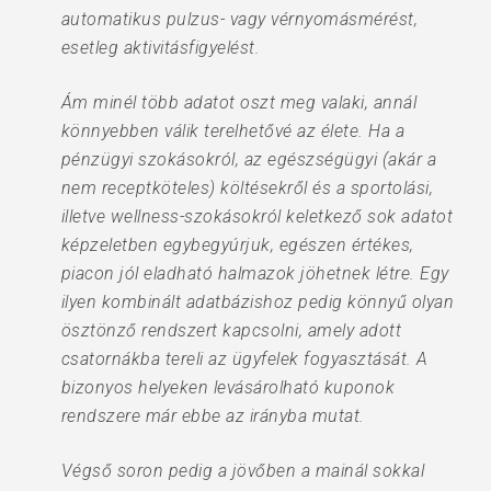
automatikus pulzus- vagy vérnyomásmérést,
esetleg aktivitásfigyelést.
Ám minél több adatot oszt meg valaki, annál
könnyebben válik terelhetővé az élete. Ha a
pénzügyi szokásokról, az egészségügyi (akár a
nem receptköteles) költésekről és a sportolási,
illetve wellness-szokásokról keletkező sok adatot
képzeletben egybegyúrjuk, egészen értékes,
piacon jól eladható halmazok jöhetnek létre. Egy
ilyen kombinált adatbázishoz pedig könnyű olyan
ösztönző rendszert kapcsolni, amely adott
csatornákba tereli az ügyfelek fogyasztását. A
bizonyos helyeken levásárolható kuponok
rendszere már ebbe az irányba mutat.
Végső soron pedig a jövőben a mainál sokkal