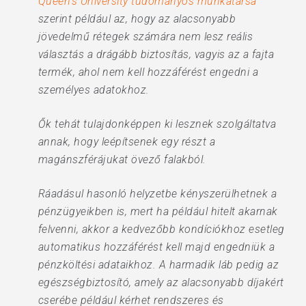
Queen’s University tudományos munkatársa
szerint például az, hogy az alacsonyabb
jövedelmű rétegek számára nem lesz reális
választás a drágább biztosítás, vagyis az a fajta
termék, ahol nem kell hozzáférést engedni a
személyes adatokhoz.
Ők tehát tulajdonképpen ki lesznek szolgáltatva
annak, hogy leépítsenek egy részt a
magánszférájukat övező falakból.
Ráadásul hasonló helyzetbe kényszerülhetnek a
pénzügyeikben is, mert ha például hitelt akarnak
felvenni, akkor a kedvezőbb kondíciókhoz esetleg
automatikus hozzáférést kell majd engedniük a
pénzköltési adataikhoz. A harmadik láb pedig az
egészségbiztosító, amely az alacsonyabb díjakért
cserébe például kérhet rendszeres és