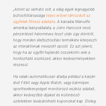
„Amint az várható volt, a világ egyik legnagyobb
biztosítótársasága
teljes erővel rámozdult az
ügyfelek fitnesz adataira
. A kanadai Manulife
amerikai leányvállalata, a John Hancock nevű
pénzintézet hároméves teszt után úgy döntött,
hogy minden életbiztosítási termékére kiterjeszti
az interaktívnak nevezett opciót. Ez azt jelenti,
hogy ha az ügyfél hajlandó összekötni vele a
hordozható eszközeit, akkor kedvezményekben
részesül.
Ha valaki automatikusan átadja például a karján
lévő Fitbit vagy Apple Watch, vagy bármilyen
sporttevékenységet monitorozó eszköz adatait,
akkor kedvezőbb díjakat és különböző
üzletekben levásárolható kuponokat kap. Elvileg