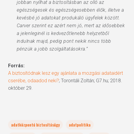
jobban nyílhat a biztosításban az olló az
egészségesek és egészségesebben élők, illetve a
kevésbé jó adatokat produkáló ügyfelek között.
Carver szerint ez azért nem jó, mert az idősebbek
a jelenleginél is kedvezőtlenebb helyzetből
indulnak majd, pedig pont nekik nincs több
pénzük a jobb szolgáltatásokra.”
Forrás:
A biztosítódnak lesz egy ajánlata a mozgási adataidért
cserébe, odaadod neki?
; Torontáli Zoltán; G7.hu; 2018.
október 29.
adatközpontú biztosításügy
adatpolitika