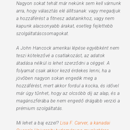
Nagyon sokat tehát már nekünk sem kell várnunk
arra, hogy választás elé állítsanak: vagy megadjuk
a hozzáférést a fitnesz adatainkhoz, vagy nem
kapunk alacsonyabb árakat, esetleg fejlettebb
szolgáltatáscsomagokat.
A John Hancock amerikai lépése egyébként nem
teszi kötelezővé a csatlakozást, az adatok
átadása nélkül is lehet szerződni a céggel. A
folyamat csak akkor kezd érdekes lenni, ha a
jövőben nagyon sokan engedik meg a
hozzáférést, mert akkor fordul a kocka, és idővel
már úgy tűnhet, hogy az olcsóbb díj az alap, és a
magánszférába be nem engedő drágább verzió a
prémium szolgáltatás.
Mi lehet a baj ezzel?
Lisa F. Carver, a kanadai