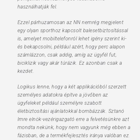
használhatják fel.
Ezzel párhuzamosan az NN nemrég megjelent
egy olyan sporthoz kapcsolt balesetbiztosítással
is, amelyet mobiltelefonról lehet igény szerint ki-
és bekapcsolni, például azért, hogy perc alapon
számlázzon, csak addig, amíg az ügyfél fut,
biciklizik vagy akár túrázik. Ez azonban csak a
kezdet.
Logikus lenne, hogy a két applikációból szerzett
személyes adatokra építve a jövőben az
ügyfeleket például személyre szabott
életbiztosítási ajánlatokkal bombázzák. Sztanó
Imre elnök-vezérigazgató erre a felvetésünkre azt
mondta nekünk, hogy nem vagyunk még ebben a
fázisban, de a termékfejlesztés iránya valóban ez.