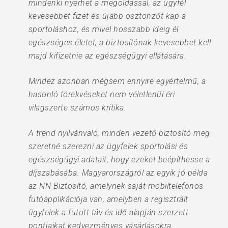
mindenki nyerhet a megoldással, az ügyfél
kevesebbet fizet és újabb ösztönzőt kap a
sportoláshoz, és mivel hosszabb ideig él
egészséges életet, a biztosítónak kevesebbet kell
majd kifizetnie az egészségügyi ellátására.
Mindez azonban mégsem ennyire egyértelmű, a
hasonló törekvéseket nem véletlenül éri
világszerte számos kritika.
A trend nyilvánvaló, minden vezető biztosító meg
szeretné szerezni az ügyfelek sportolási és
egészségügyi adatait, hogy ezeket beépíthesse a
díjszabásába. Magyarországról az egyik jó példa
az NN Biztosító, amelynek saját mobiltelefonos
futóapplikációja van, amelyben a regisztrált
ügyfelek a futott táv és idő alapján szerzett
pontjaikat kedvezményes vásárlásokra