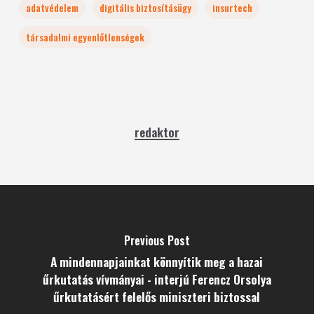
adatvédelem
digitális biztosításügy
insurtech
társadalmi egyenlőtlenségek
redaktor
Previous Post
A mindennapjainkat könnyítik meg a hazai
űrkutatás vívmányai - interjú Ferencz Orsolya
űrkutatásért felelős miniszteri biztossal