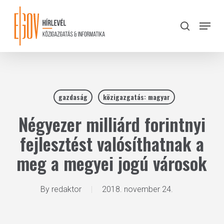
Skip
to
Menu
search
main
Close
content
Menu
gazdaság
közigazgatás: magyar
Négyezer milliárd forintnyi
fejlesztést valósíthatnak a
meg a megyei jogú városok
By
redaktor
2018. november 24.