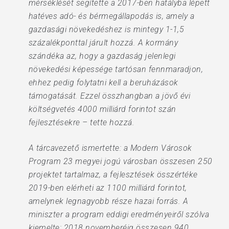
mérséklését segítette a 2017-ben hatályba lépett
hatéves adó- és bérmegállapodás is, amely a
gazdasági növekedéshez is mintegy 1-1,5
százalékponttal járult hozzá. A kormány
szándéka az, hogy a gazdaság jelenlegi
növekedési képessége tartósan fennmaradjon,
ehhez pedig folytatni kell a beruházások
támogatását. Ezzel összhangban a jövő évi
költségvetés 4000 milliárd forintot szán
fejlesztésekre – tette hozzá.
A tárcavezető ismertette: a Modern Városok
Program 23 megyei jogú városban összesen 250
projektet tartalmaz, a fejlesztések összértéke
2019-ben elérheti az 1100 milliárd forintot,
amelynek legnagyobb része hazai forrás. A
miniszter a program eddigi eredményeiről szólva
kiemelte: 2018 novemberéig összesen 940