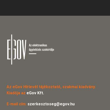
Az eGov Hírlevél tájékoztató, szakmai kiadvány.
Kiadója az
eGov Kft.
E-mail cím:
szerkesztoseg@egov.hu