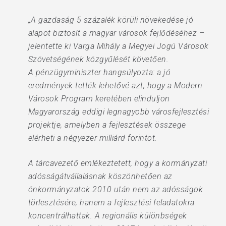
„A gazdaság 5 százalék körüli növekedése jó
alapot biztosít a magyar városok fejlődéséhez –
jelentette ki Varga Mihály a Megyei Jogú Városok
Szövetségének közgyűlését követően.
A pénzügyminiszter hangsúlyozta: a jó
eredmények tették lehetővé azt, hogy a Modern
Városok Program keretében elinduljon
Magyarország eddigi legnagyobb városfejlesztési
projektje, amelyben a fejlesztések összege
elérheti a négyezer milliárd forintot.
A tárcavezető emlékeztetett, hogy a kormányzati
adósságátvállalásnak köszönhetően az
önkormányzatok 2010 után nem az adósságok
törlesztésére, hanem a fejlesztési feladatokra
koncentrálhattak. A regionális különbségek