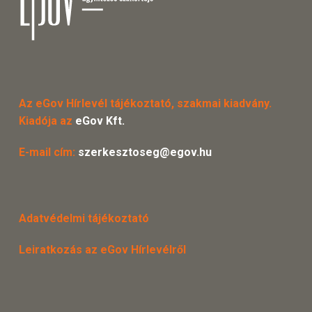
Az eGov Hírlevél tájékoztató, szakmai kiadvány.
Kiadója az
eGov Kft.
E-mail cím:
szerkesztoseg@egov.hu
Adatvédelmi tájékoztató
Leiratkozás az eGov Hírlevélről