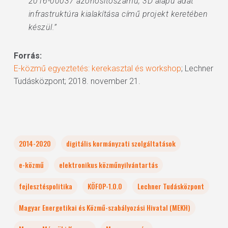
2016-00037 azonosítószámú, 3D alapú adat
infrastruktúra kialakítása című projekt keretében
készül.”
Forrás:
E-közmű egyeztetés: kerekasztal és workshop
; Lechner
Tudásközpont; 2018. november 21.
2014-2020
digitális kormányzati szolgáltatások
e-közmű
elektronikus közműnyilvántartás
fejlesztéspolitika
KÖFOP-1.0.0
Lechner Tudásközpont
Magyar Energetikai és Közmű-szabályozási Hivatal (MEKH)