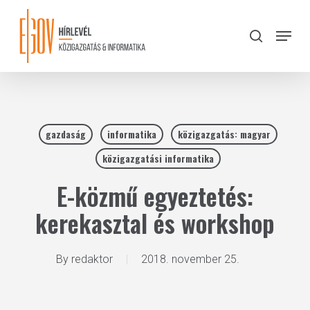
Skip
to
Menu
search
main
Close
content
Menu
gazdaság
informatika
közigazgatás: magyar
közigazgatási informatika
E-közmű egyeztetés:
kerekasztal és workshop
By
redaktor
2018. november 25.