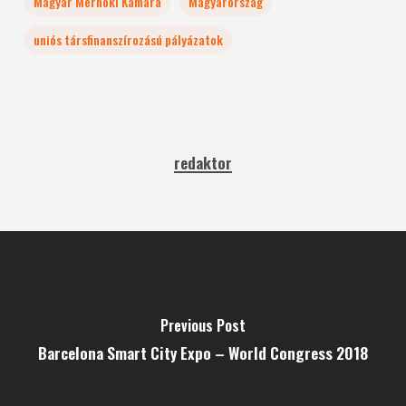
Magyar Mérnöki Kamara
Magyarország
uniós társfinanszírozású pályázatok
redaktor
Previous Post
Barcelona Smart City Expo – World Congress 2018