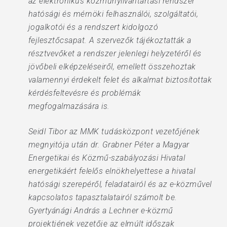
az elektronikus közműnyilvántartási rendszer
hatósági és mérnöki felhasználói, szolgáltatói,
jogalkotói és a rendszert kidolgozó
fejlesztőcsapat. A szervezők tájékoztatták a
résztvevőket a rendszer jelenlegi helyzetéről és
jövőbeli elképzeléseiről, emellett összehoztak
valamennyi érdekelt felet és alkalmat biztosítottak
kérdésfeltevésre és problémák
megfogalmazására is.
Seidl Tibor az MMK tudásközpont vezetőjének
megnyitója után dr. Grabner Péter a Magyar
Energetikai és Közmű-szabályozási Hivatal
energetikáért felelős elnökhelyettese a hivatal
hatósági szerepéről, feladatairól és az e-közművel
kapcsolatos tapasztalatairól számolt be.
Gyertyánági András a Lechner e-közmű
projektjének vezetője az elmúlt időszak