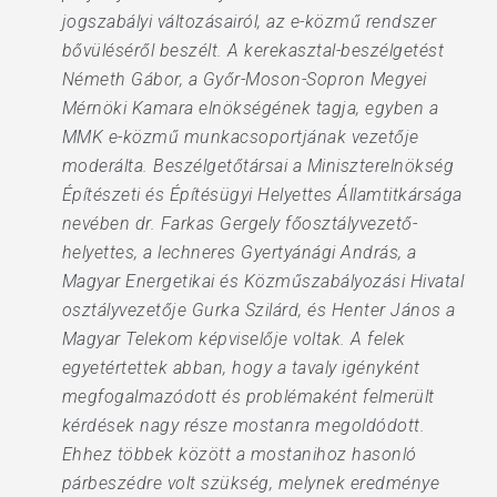
jogszabályi változásairól, az e-közmű rendszer
bővüléséről beszélt. A kerekasztal-beszélgetést
Németh Gábor, a Győr-Moson-Sopron Megyei
Mérnöki Kamara elnökségének tagja, egyben a
MMK e-közmű munkacsoportjának vezetője
moderálta. Beszélgetőtársai a Miniszterelnökség
Építészeti és Építésügyi Helyettes Államtitkársága
nevében dr. Farkas Gergely főosztályvezető-
helyettes, a lechneres Gyertyánági András, a
Magyar Energetikai és Közműszabályozási Hivatal
osztályvezetője Gurka Szilárd, és Henter János a
Magyar Telekom képviselője voltak. A felek
egyetértettek abban, hogy a tavaly igényként
megfogalmazódott és problémaként felmerült
kérdések nagy része mostanra megoldódott.
Ehhez többek között a mostanihoz hasonló
párbeszédre volt szükség, melynek eredménye