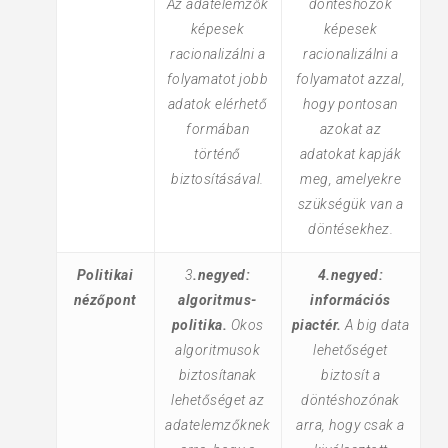
Az adatelemzők
döntéshozók
képesek
képesek
racionalizálni a
racionalizálni a
folyamatot jobb
folyamatot azzal,
adatok elérhető
hogy pontosan
formában
azokat az
történő
adatokat kapják
biztosításával.
meg, amelyekre
szükségük van a
döntésekhez.
Politikai
3
.negyed:
4.negyed:
nézőpont
algoritmus-
információs
politika.
Okos
piactér.
A big data
algoritmusok
lehetőséget
biztosítanak
biztosít a
lehetőséget az
döntéshozónak
adatelemzőknek
arra, hogy csak a