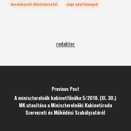
kormányzati döntéshozatal
nagy adattömegek
redaktor
Previous Post
A miniszterelnök kabinetfőnöke 5/2018. (XI. 30.)
MK utasítása a Miniszterelnöki Kabinetiroda
Szervezeti és Működési Szabályzatáról