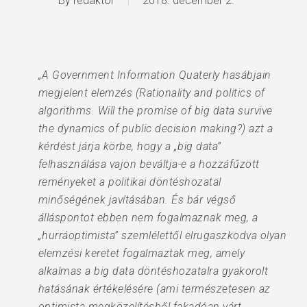
By
redaktor
2018. december 2.
„A Government Information Quaterly hasábjain
megjelent elemzés (Rationality and politics of
algorithms. Will the promise of big data survive
the dynamics of public decision making?) azt a
kérdést járja körbe, hogy a „big data”
felhasználása vajon beváltja-e a hozzáfűzött
reményeket a politikai döntéshozatal
minőségének javításában. És bár végső
álláspontot ebben nem fogalmaznak meg, a
„hurráoptimista” szemlélettől elrugaszkodva olyan
elemzési keretet fogalmaztak meg, amely
alkalmas a big data döntéshozatalra gyakorolt
hatásának értékelésére (ami természetesen az
optimista megközelítésből fakadóan várt