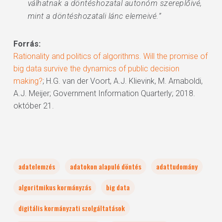
válhatnak a döntéshozatal autonóm szereplőivé,
mint a döntéshozatali lánc elemeivé.”
Forrás:
Rationality and politics of algorithms. Will the promise of
big data survive the dynamics of public decision
making?
; H.G. van der Voort, A.J. Klievink, M. Arnaboldi,
A.J. Meijer; Government Information Quarterly; 2018.
október 21.
adatelemzés
adatokon alapuló döntés
adattudomány
algoritmikus kormányzás
big data
digitális kormányzati szolgáltatások