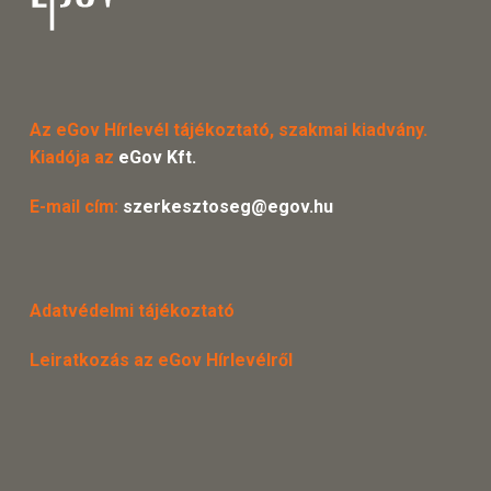
Az eGov Hírlevél tájékoztató, szakmai kiadvány.
Kiadója az
eGov Kft.
E-mail cím:
szerkesztoseg@egov.hu
Adatvédelmi tájékoztató
Leiratkozás az eGov Hírlevélről