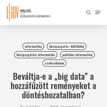
Skip
to
Menu
search
main
Close
content
Menu
informatika
közigazgatás: külföldön
közigazgatási informatika
politikai informatika
szakirodalom
Beváltja-e a „big data” a
hozzáfűzött reményeket a
döntéshozatalban?