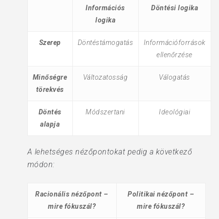
Információs
Döntési logika
logika
Szerep
Döntéstámogatás
Információforrások
ellenőrzése
Minőségre
Változatosság
Válogatás
törekvés
Döntés
Módszertani
Ideológiai
alapja
A lehetséges nézőpontokat pedig a következő
módon:
Racionális nézőpont –
Politikai nézőpont –
mire fókuszál?
mire fókuszál?