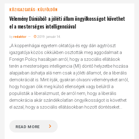
KÖZIGAZGATÁS: KÜLFÖLDÖN
Vélemény Dániából: a jóléti állam öngyilkosságot követhet
el a mesterséges intelligenciával
by
redaktor
2019. január 14.
„A koppenhágai egyetem oktatója és egy dán agytröszt
igazgatója közös cikkükben osztották meg aggodalmait a
Foreign Policy hasábjain arról, hogy a szociális ellátások
terén a mesterséges intelligencia (MI) döntő helyzetbe hozása
alapjaiban áshatja alá nem csak a jóléti államot, de a liberális
demokráciát is. Mint írják, gyakran olvasni véleményeket arról,
hogy hogyan ölik meg külső ellenségek vagy belülről a
populisták a liberalizmust, de arról nem, hogy a liberális
demokrácia akár szándékolatlan öngyilkosságot is követhet
el azzal, hogy a szociális ellátásokban hozott döntéseket...
READ MORE