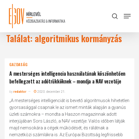
Skip
to
Menu
search
main
Close
content
Menu
Találat: algoritmikus kormányzás
GAZDASÁG
A mesterséges intelligencia használatának köszönhetően
befellegzett az adótrükköknek – mondja a NAV vezetője
by
redaktor
2020. december 21.
„A mesterséges intelligenciát is bevető algoritmusok hihetetlen
gyorsasággal csapnak le az ismert minták alapján a gyanús
üzleti számokra – mondta a Haszon magazinnak adott
interjújában Sors László, a NAV vezetője. Valós időben látják
majd nemsokára a cégek működését, és rálátnak a
nemzetközi számlákra is. Az Európai Bizottság legfrissebb