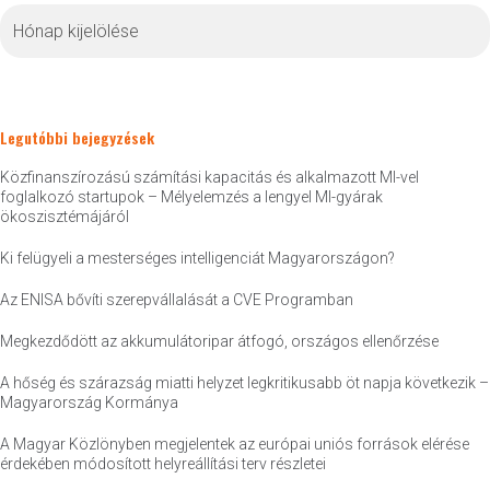
Archívum
Legutóbbi bejegyzések
Közfinanszírozású számítási kapacitás és alkalmazott MI-vel
foglalkozó startupok – Mélyelemzés a lengyel MI-gyárak
ökoszisztémájáról
Ki felügyeli a mesterséges intelligenciát Magyarországon?
Az ENISA bővíti szerepvállalását a CVE Programban
Megkezdődött az akkumulátoripar átfogó, országos ellenőrzése
A hőség és szárazság miatti helyzet legkritikusabb öt napja következik –
Magyarország Kormánya
A Magyar Közlönyben megjelentek az európai uniós források elérése
érdekében módosított helyreállítási terv részletei