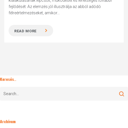
kialakulásának lépcsőit, működését és lehetséges további
fejlődését. Az elemzés jól illusztrálja az abból adódó
félreértelmezéseket, amikor...
READ MORE
Keresés..
Archívum