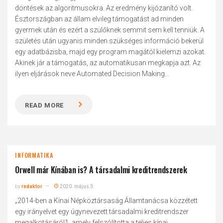
döntések az algoritmusokra. Az eredmény kijózanító volt.
Észtországban az állam elvileg támogatást ad minden
gyermek után és ezért a szülőknek semmit sem kell tenniük. A
születés után ugyanis minden szükséges információ bekerül
egy adatbázisba, majd egy program magától kielemzi azokat.
Akinek jár a támogatás, az automatikusan megkapja azt. Az
ilyen eljárások neve Automated Decision Making...
READ MORE
INFORMATIKA
Orwell már Kínában is? A társadalmi kreditrendszerek
by
redaktor
2020. május 3.
„2014-ben a Kínai Népköztársaság Államtanácsa közzétett
egy irányelvet egy úgynevezett társadalmi kreditrendszer
megalkotásáról1, amely felszólította a teljes kínai