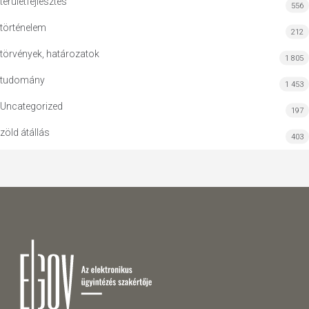
területfejlesztés
556
történelem
212
törvények, határozatok
1 805
tudomány
1 453
Uncategorized
197
zöld átállás
403