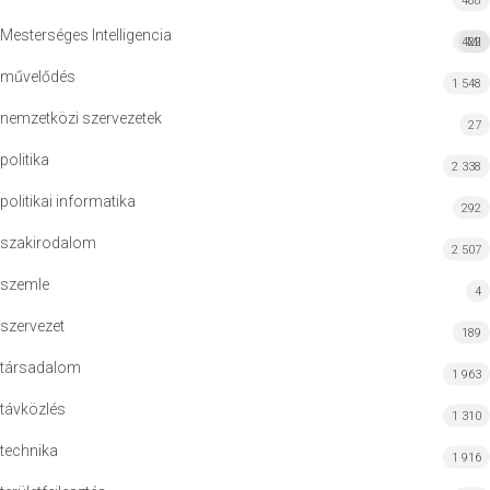
488
Mesterséges Intelligencia
422
MI
művelődés
1 548
nemzetközi szervezetek
27
politika
2 338
politikai informatika
292
szakirodalom
2 507
szemle
4
szervezet
189
társadalom
1 963
távközlés
1 310
technika
1 916