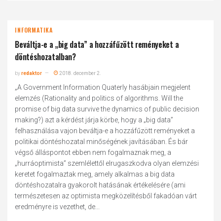
INFORMATIKA
Beváltja-e a „big data” a hozzáfűzött reményeket a
döntéshozatalban?
by
redaktor
2018. december 2.
„A Government Information Quaterly hasábjain megjelent
elemzés (Rationality and politics of algorithms. Will the
promise of big data survive the dynamics of public decision
making?) azt a kérdést járja körbe, hogy a „big data”
felhasználása vajon beváltja-e a hozzáfűzött reményeket a
politikai döntéshozatal minőségének javításában. És bár
végső álláspontot ebben nem fogalmaznak meg, a
„hurráoptimista” szemlélettől elrugaszkodva olyan elemzési
keretet fogalmaztak meg, amely alkalmas a big data
döntéshozatalra gyakorolt hatásának értékelésére (ami
természetesen az optimista megközelítésből fakadóan várt
eredményre is vezethet, de...