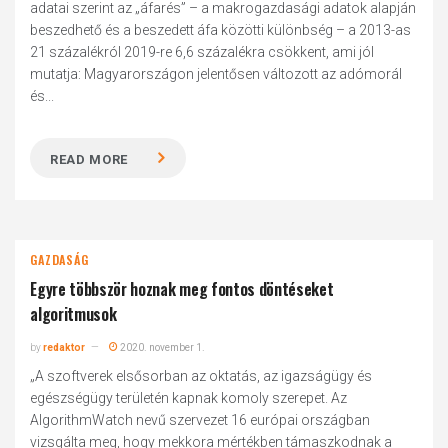
adatai szerint az „áfarés” – a makrogazdasági adatok alapján
beszedhető és a beszedett áfa közötti különbség – a 2013-as
21 százalékról 2019-re 6,6 százalékra csökkent, ami jól
mutatja: Magyarországon jelentősen változott az adómorál
és...
READ MORE
GAZDASÁG
Egyre többször hoznak meg fontos döntéseket
algoritmusok
by
redaktor
2020. november 1.
„A szoftverek elsősorban az oktatás, az igazságügy és
egészségügy területén kapnak komoly szerepet. Az
AlgorithmWatch nevű szervezet 16 európai országban
vizsgálta meg, hogy mekkora mértékben támaszkodnak a