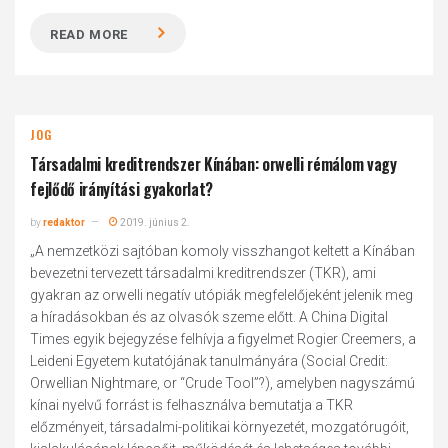
READ MORE
JOG
Társadalmi kreditrendszer Kínában: orwelli rémálom vagy
fejlődő irányítási gyakorlat?
by
redaktor
2019. június 2.
„A nemzetközi sajtóban komoly visszhangot keltett a Kínában
bevezetni tervezett társadalmi kreditrendszer (TKR), ami
gyakran az orwelli negatív utópiák megfelelőjeként jelenik meg
a híradásokban és az olvasók szeme előtt. A China Digital
Times egyik bejegyzése felhívja a figyelmet Rogier Creemers, a
Leideni Egyetem kutatójának tanulmányára (Social Credit:
Orwellian Nightmare, or “Crude Tool”?), amelyben nagyszámú
kínai nyelvű forrást is felhasználva bemutatja a TKR
előzményeit, társadalmi-politikai környezetét, mozgatórugóit,