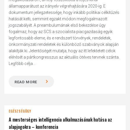
államapparátust az irányelv végrehajtására 2020-ig. E
dokumentum jellegzetessége, hogy inkább politikai célkitűzés
hatását kelti, semmint egzakt módon megfogalmazott
jogszabályét. A preambulumának első bekezdése úgy
fogalmaz, hogy az SCS a szocialista piacgazdaság egyik
legfontosabb eleme, és e rendszert törvények, rendeletek,
önkormányzati rendeletek és különböző szabványok alapján
alakítják ki. Jelentőségét mutatja, hogy az itt lefektetett célok
elérését a pártkongresszus az aktuális ötéves tervnek szánta.
Legfőbb célja...
READ MORE
EGÉSZSÉGÜGY
A mesterséges intelligencia alkalmazásának hatása az
alapjogokra – konferencia