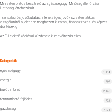
Miniszteri biztos készíti elő az Egészségügyi Minőségellenőrzési
Hatóság létrehozását
Transzlációs jövőkutatás: a lehetséges jövők szisztematikus
vizsgálatától a jelenben meghozott kutatási, finanszírozási és képzési
döntésekig
Az EU elektrifikációval küzdene a klímaváltozás ellen
Kategóriák
egészségügy
1 114
energia
707
Európai Unió
2 143
fenntartható fejlődés
722
gazdaság
7 021