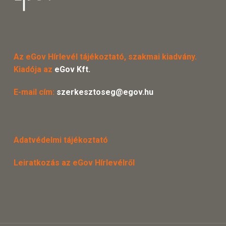
Az eGov Hírlevél tájékoztató, szakmai kiadvány.
Kiadója az
eGov Kft.
E-mail cím:
szerkesztoseg@egov.hu
Adatvédelmi tájékoztató
Leiratkozás az eGov Hírlevélről