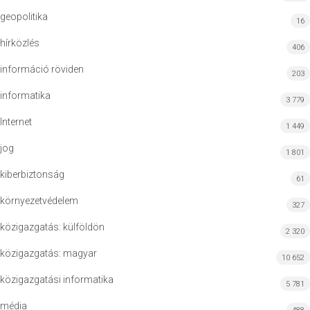
geopolitika
16
hírközlés
406
információ röviden
203
informatika
3 779
Internet
1 449
jog
1 801
kiberbiztonság
61
környezetvédelem
327
közigazgatás: külföldön
2 320
közigazgatás: magyar
10 652
közigazgatási informatika
5 781
média