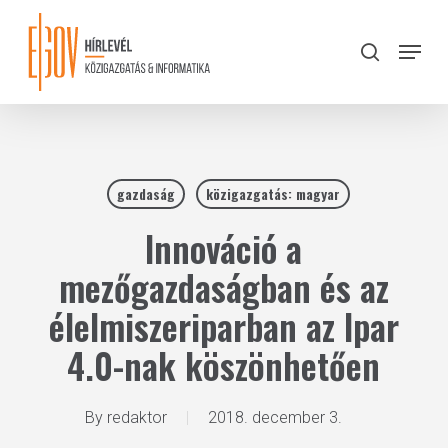
Skip
to
Menu
search
main
Close
content
Menu
gazdaság
közigazgatás: magyar
Innováció a
mezőgazdaságban és az
élelmiszeriparban az Ipar
4.0-nak köszönhetően
By
redaktor
2018. december 3.