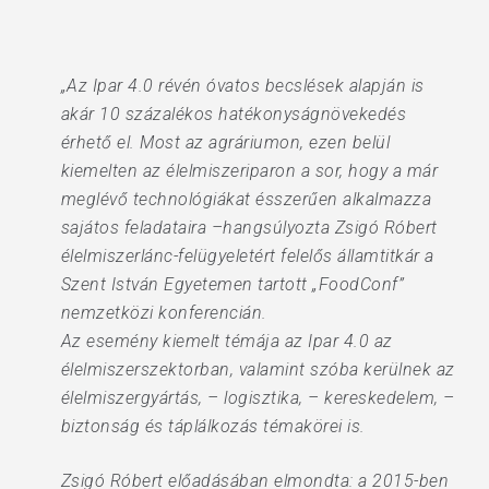
„Az Ipar 4.0 révén óvatos becslések alapján is
akár 10 százalékos hatékonyságnövekedés
érhető el. Most az agráriumon, ezen belül
kiemelten az élelmiszeriparon a sor, hogy a már
meglévő technológiákat ésszerűen alkalmazza
sajátos feladataira –hangsúlyozta Zsigó Róbert
élelmiszerlánc-felügyeletért felelős államtitkár a
Szent István Egyetemen tartott „FoodConf”
nemzetközi konferencián.
Az esemény kiemelt témája az Ipar 4.0 az
élelmiszerszektorban, valamint szóba kerülnek az
élelmiszergyártás, – logisztika, – kereskedelem, –
biztonság és táplálkozás témakörei is.
Zsigó Róbert előadásában elmondta: a 2015-ben