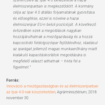
szerencsére az Ipar 4.0 bevezetése a hazai
élelmiszeriparban is megkezdődött. A kormány
célja az Ipar 4.0 átállás folyamatának gyorsítása
és elősegítése, ezzel is növelve a hazai
élelmiszeripar EU-n belüli pozícióját. A következő
évtizedben ezek a megoldások nagyban
hozzájárulhatnak a mezőgazdaság és a hozzá
kapcsolódó feldolgozóipar fejlődéséhez, ráadásul
az iparágat jellemző magas munkaerőhiány miatt
kialakuló kapacitáskorlátok megoldására is
megfelelő választ adhatnak – hívta fel a
figyelmet.”
Forrás:
Innováció a mezőgazdaságban és az élelmiszeriparban
az Ipar 4.0-nak köszönhetően
; Agrárminisztérium; 2018.
november 30.