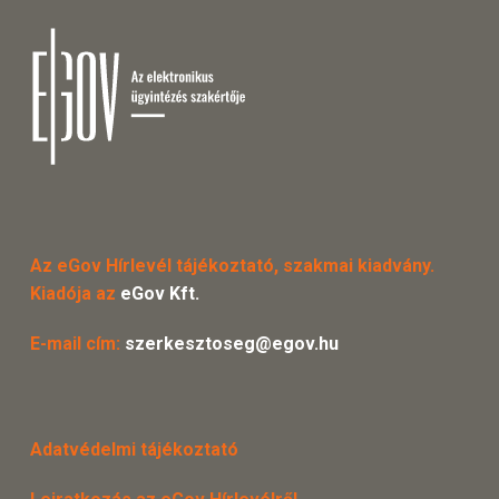
Az eGov Hírlevél tájékoztató, szakmai kiadvány.
Kiadója az
eGov Kft.
E-mail cím:
szerkesztoseg@egov.hu
Adatvédelmi tájékoztató