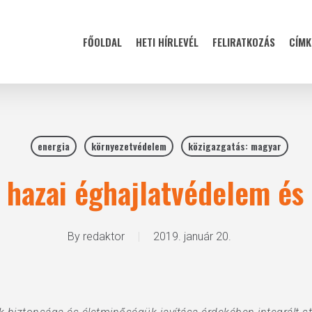
FŐOLDAL
HETI HÍRLEVÉL
FELIRATKOZÁS
CÍMK
energia
környezetvédelem
közigazgatás: magyar
a hazai éghajlatvédelem és
By
redaktor
2019. január 20.