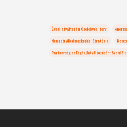
Éghajlatváltozási Cselekvési terv
energia
Nemzeti Alkalmazkodási Stratégia
Nemze
Partnerség az Eéghajlatváltozásért Szemléle