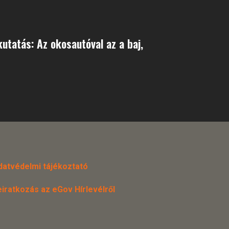
tatás: Az okosautóval az a baj,
datvédelmi tájékoztató
eiratkozás az eGov Hírlevélről