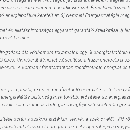
biztonsága és életminőségük javítása érdekében integrált str
ni sikeres fellépésben a második Nemzeti Éghajlatváltozási Str
tó energiapolitika kereteit az új Nemzeti Energiastratégia m
t és ellátásbiztonságot egyaránt garantáló átalakítása új le
i közé kerülhet.
lfogadása óta végbement folyamatok egy új energiastratégia 
pes, klímabarát átmenet elősegítése a hazai energetikai sze
elvekkel. A kormány fenntarthatóan megfizethető energiát és 
ciója, a „tiszta, okos és megfizethető energia” kereteit négy
nergiaellátás biztonságának további erősítése, az energiaszek
klímaváltozáshoz kapcsolódó gazdaságfejlesztési lehetőségek 
ítése során a szakminisztérium felméri a szektor előtt álló rö
gvalósításukat szolgáló programokra. Az új stratégia a magyar 