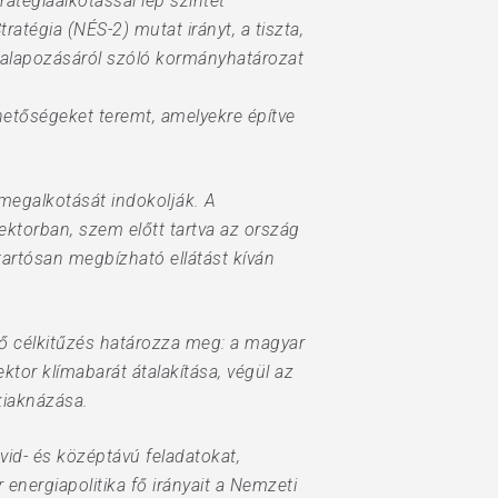
atégiaalkotással lép szintet
atégia (NÉS-2) mutat irányt, a tiszta,
egalapozásáról szóló kormányhatározat
hetőségeket teremt, amelyekre építve
megalkotását indokolják. A
ktorban, szem előtt tartva az ország
tartósan megbízható ellátást kíván
 fő célkitűzés határozza meg: a magyar
tor klímabarát átalakítása, végül az
kiaknázása.
vid- és középtávú feladatokat,
energiapolitika fő irányait a Nemzeti