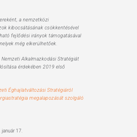
zereként, a nemzetközi
gázok kibocsátásának csökkentésével
ható fejlődési irányok támogatásával
amelyek még elkerülhetőek.
a Nemzeti Alkalmazkodási Stratégiát
alósítása érdekében 2019 első
i Éghajlatváltozási Stratégiáról
rgiastratégia megalapozását szolgáló
 január 17.