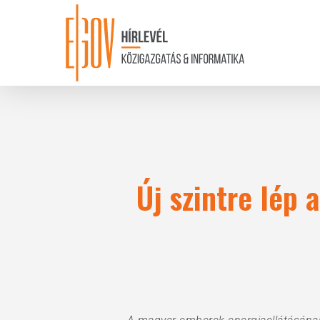
Skip
to
main
content
Új szintre lép 