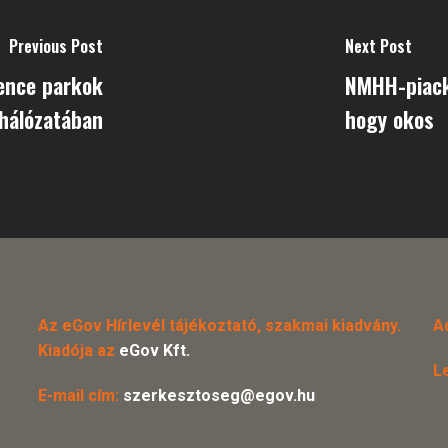
Previous Post
Next Post
ience parkok
NMHH-piacku
hálózatában
hogy okos
Az eGov Hírlevél tájékoztató, szakmai kiadvány.
A
Kiadója az
eGov Kft.
L
E-mail cím:
szerkesztoseg@egov.hu