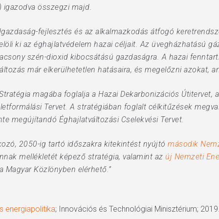
2) igazodva összegzi majd.
ldgazdaság-fejlesztés és az alkalmazkodás átfogó keretrends
jelöli ki az éghajlatvédelem hazai céljait. Az üvegházhatású 
acsony szén-dioxid kibocsátású gazdaságra. A hazai fenntart
változás már elkerülhetetlen hatásaira, és megelőzni azokat, 
tratégia magába foglalja a Hazai Dekarbonizációs Útitervet, 
letformálási Tervet. A stratégiában foglalt célkitűzések megv
nte megújítandó Éghajlatváltozási Cselekvési Tervet.
zó, 2050-ig tartó időszakra kitekintést nyújtó
második Nemzet
nnak mellékletét képező stratégia, valamint az
új Nemzeti Ene
a Magyar Közlönyben elérhető.”
s energiapolitika
; Innovációs és Technológiai Minisztérium; 2019.