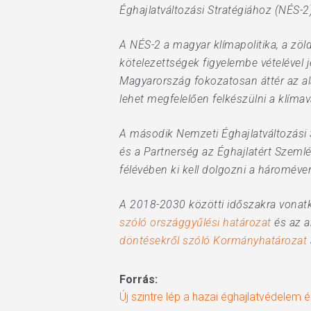
Éghajlatváltozási Stratégiához (NÉS-
A NÉS-2 a magyar klímapolitika, a zö
kötelezettségek figyelembe vételével 
Magyarország fokozatosan áttér az al
lehet megfelelően felkészülni a klíma
A második Nemzeti Éghajlatváltozási S
és a Partnerség az Éghajlatért Szemlé
félévében ki kell dolgozni a hároméve
A 2018-2030 közötti időszakra vonatko
szóló országgyűlési határozat
és az a
döntésekről szóló Kormányhatározat
Forrás:
Új szintre lép a hazai éghajlatvédelem é