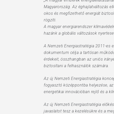
„A magyar emberek energiaellátásának 
Magyarország. Az éghajlatváltozás elle
Hit enter to search or ESC to close
okos és megfizethető energiát biztosí
rögzíti.
A magyar energiarendszer klímavédelme
hazánk a globális változások nyertese
A Nemzeti Energiastratégia 2011-es e
dokumentum célja a tartósan működőké
érdekeit, összhangban az uniós irány
biztosítani a felhasználók számára.
Az új Nemzeti Energiastratégia koncep
fogyasztó középpontba helyezése, az e
energetikai innovációban rejlő és a 
Az új Nemzeti Energiastratégia előkész
javaslatot tesz a kezelésükre és a me