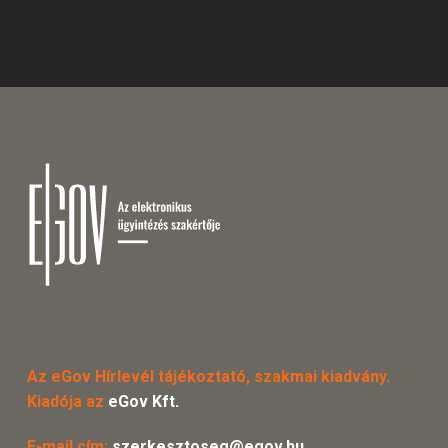
Az eGov Hírlevél tájékoztató, szakmai kiadvány.
Kiadója az
eGov Kft.
E-mail cím:
szerkesztoseg@egov.hu