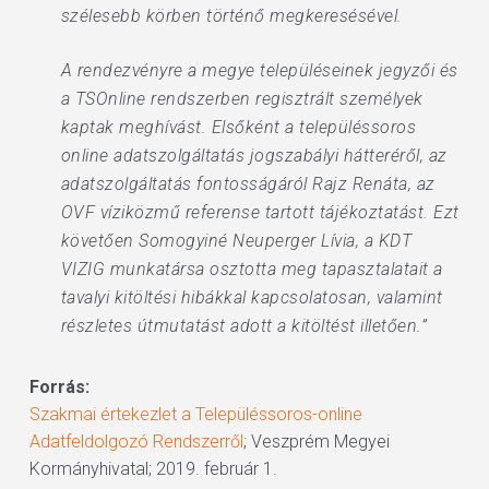
szélesebb körben történő megkeresésével.
A rendezvényre a megye településeinek jegyzői és
a TSOnline rendszerben regisztrált személyek
kaptak meghívást. Elsőként a településsoros
online adatszolgáltatás jogszabályi hátteréről, az
adatszolgáltatás fontosságáról Rajz Renáta, az
OVF víziközmű referense tartott tájékoztatást. Ezt
követően Somogyiné Neuperger Lívia, a KDT
VIZIG munkatársa osztotta meg tapasztalatait a
tavalyi kitöltési hibákkal kapcsolatosan, valamint
részletes útmutatást adott a kitöltést illetően.”
Forrás:
Szakmai értekezlet a Településsoros-online
Adatfeldolgozó Rendszerről
; Veszprém Megyei
Kormányhivatal; 2019. február 1.