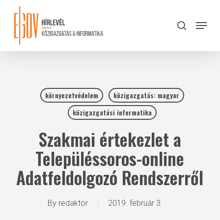
Skip
to
Menu
search
main
Close
content
Menu
környezetvédelem
közigazgatás: magyar
közigazgatási informatika
Szakmai értekezlet a
Településsoros-online
Adatfeldolgozó Rendszerről
By
redaktor
2019. február 3.