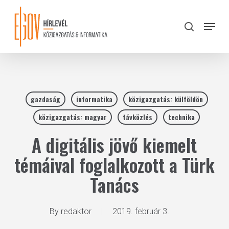
Skip
to
Menu
search
main
Close
content
Menu
gazdaság
informatika
közigazgatás: külföldön
közigazgatás: magyar
távközlés
technika
A digitális jövő kiemelt
témáival foglalkozott a Türk
Tanács
By
redaktor
2019. február 3.