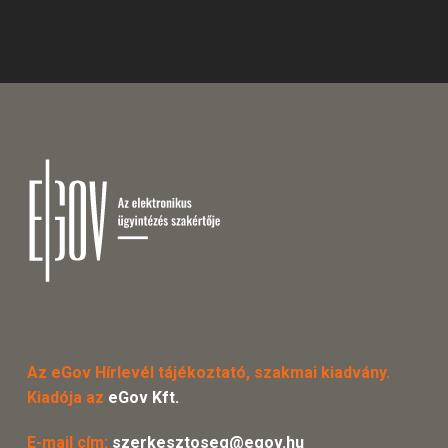
Az eGov Hírlevél tájékoztató, szakmai kiadvány.
Kiadója az
eGov Kft.
E-mail cím:
szerkesztoseg@egov.hu