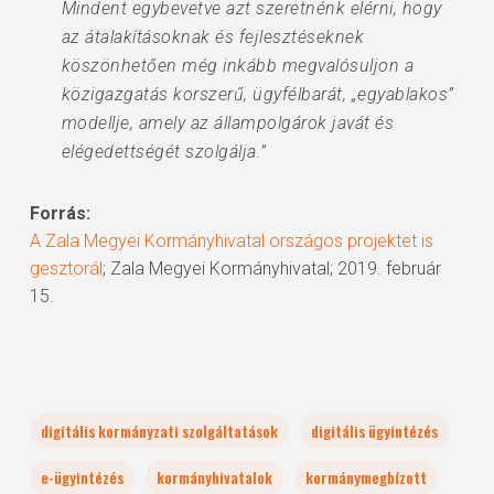
Mindent egybevetve azt szeretnénk elérni, hogy
az átalakításoknak és fejlesztéseknek
köszönhetően még inkább megvalósuljon a
közigazgatás korszerű, ügyfélbarát, „egyablakos”
modellje, amely az állampolgárok javát és
elégedettségét szolgálja.”
Forrás:
A Zala Megyei Kormányhivatal országos projektet is
gesztorál
; Zala Megyei Kormányhivatal; 2019. február
15.
digitális kormányzati szolgáltatások
digitális ügyintézés
e-ügyintézés
kormányhivatalok
kormánymegbízott