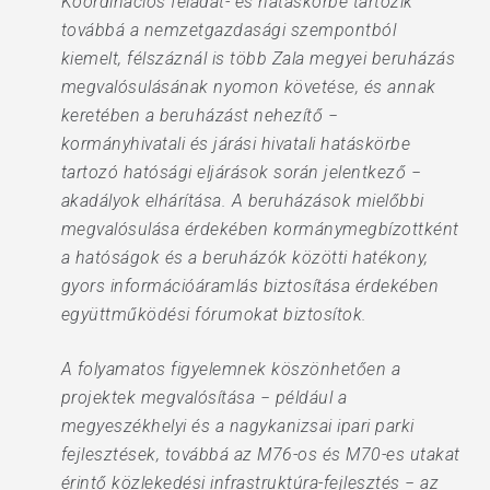
Koordinációs feladat- és hatáskörbe tartozik
továbbá a nemzetgazdasági szempontból
kiemelt, félszáznál is több Zala megyei beruházás
megvalósulásának nyomon követése, és annak
keretében a beruházást nehezítő −
kormányhivatali és járási hivatali hatáskörbe
tartozó hatósági eljárások során jelentkező −
akadályok elhárítása. A beruházások mielőbbi
megvalósulása érdekében kormánymegbízottként
a hatóságok és a beruházók közötti hatékony,
gyors információáramlás biztosítása érdekében
együttműködési fórumokat biztosítok.
A folyamatos figyelemnek köszönhetően a
projektek megvalósítása − például a
megyeszékhelyi és a nagykanizsai ipari parki
fejlesztések, továbbá az M76-os és M70-es utakat
érintő közlekedési infrastruktúra-fejlesztés − az