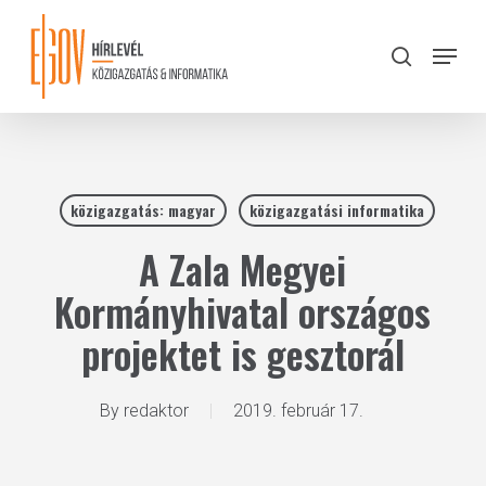
Skip
to
Menu
search
main
Close
content
Menu
közigazgatás: magyar
közigazgatási informatika
A Zala Megyei
Kormányhivatal országos
projektet is gesztorál
By
redaktor
2019. február 17.