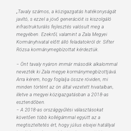
„Tavaly számos, a közigazgatás hatékonyságát
javító, s ezzel a jövő generációit is kiszolgáló
infrastrukturális fejlesztés valósult meg a
megyében. Ezekről, valamint a Zala Megyei
Kormányhivatal előtt álló feladatokról dr. Sifter
Rózsa kormánymegbízottat kérdeztük.
− Önt tavaly nyáron immár második alkalommal
nevezték ki Zala megye kormánymegbízottjává.
Arra kérem, hogy foglalja össze röviden, mi
minden történt az ön által vezetett hivatalban,
illetve a megyei közigazgatásban a 2018-as
esztendőben.
− A 2018-as országgyűlési választásokat
követően több kollégámmal együtt az a
megtiszteltetés ért, hogy július elsejei hatállyal