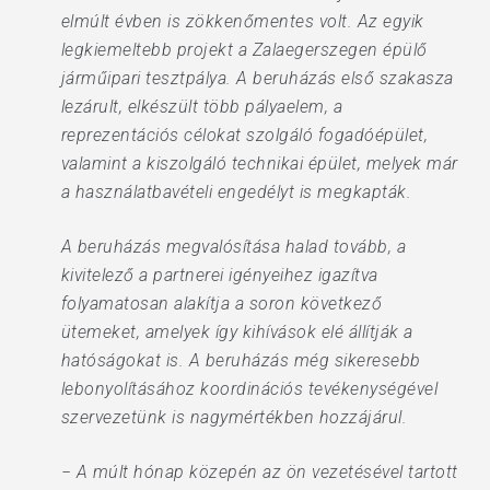
elmúlt évben is zökkenőmentes volt. Az egyik
legkiemeltebb projekt a Zalaegerszegen épülő
járműipari tesztpálya. A beruházás első szakasza
lezárult, elkészült több pályaelem, a
reprezentációs célokat szolgáló fogadóépület,
valamint a kiszolgáló technikai épület, melyek már
a használatbavételi engedélyt is megkapták.
A beruházás megvalósítása halad tovább, a
kivitelező a partnerei igényeihez igazítva
folyamatosan alakítja a soron következő
ütemeket, amelyek így kihívások elé állítják a
hatóságokat is. A beruházás még sikeresebb
lebonyolításához koordinációs tevékenységével
szervezetünk is nagymértékben hozzájárul.
− A múlt hónap közepén az ön vezetésével tartott