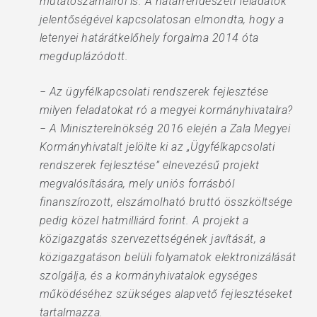
mutatószámairól is. A határrendészeti feladatok
jelentőségével kapcsolatosan elmondta, hogy a
letenyei határátkelőhely forgalma 2014 óta
megduplázódott.
− Az ügyfélkapcsolati rendszerek fejlesztése
milyen feladatokat ró a megyei kormányhivatalra?
− A Miniszterelnökség 2016 elején a Zala Megyei
Kormányhivatalt jelölte ki az „Ügyfélkapcsolati
rendszerek fejlesztése” elnevezésű projekt
megvalósítására, mely uniós forrásból
finanszírozott, elszámolható bruttó összköltsége
pedig közel hatmilliárd forint. A projekt a
közigazgatás szervezettségének javítását, a
közigazgatáson belüli folyamatok elektronizálását
szolgálja, és a kormányhivatalok egységes
működéséhez szükséges alapvető fejlesztéseket
tartalmazza.