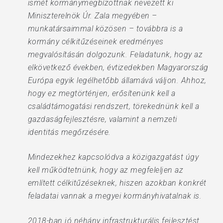
ismét kormánymegbízottnak nevezett ki
Miniszterelnök Úr. Zala megyében –
munkatársaimmal közösen – továbbra is a
kormány célkitűzéseinek eredményes
megvalósításán dolgozunk. Feladatunk, hogy az
elkövetkező években, évtizedekben Magyarország
Európa egyik legélhetőbb államává váljon. Ahhoz,
hogy ez megtörténjen, erősítenünk kell a
családtámogatási rendszert, törekednünk kell a
gazdaságfejlesztésre, valamint a nemzeti
identitás megőrzésére.
Mindezekhez kapcsolódva a közigazgatást úgy
kell működtetnünk, hogy az megfeleljen az
említett célkitűzéseknek, hiszen azokban konkrét
feladatai vannak a megyei kormányhivatalnak is.
2018-ban jó néhány infrastrukturális fejlesztést