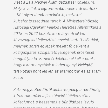
ülést a Zala Megyei Államigazgatási Kollégium.
Melyek voltak a legfontosabb napirendi pontok?
− Két olyan témát emelnék ki, melyeket
kulcsfontosságúnak tartok. A Miniszterelnökség
Hatósági Ügyekért Felelős Helyettes Államtitkára a
2018 és 2022 közötti kormányzati ciklus
közszolgálati fejlesztési terveiről tartott előadást,
melynek során egyebek mellett fő célként a
közigazgatás szolgáltató jellegének erősítését
hangsúlyozta. Ennek érdekében el kell érnünk,
hogy a kormányablak minden igényt kielégítő
találkozási pont legyen az állampolgár és az állam
között.
Zala megye Rendőrfőkapitánya pedig a rendőrség
infrastrukturális fejlesztéseiről tájékoztatta a
kollégiumot, s beszámolt a bűnüldözés javuló