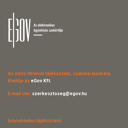
Az eGov Hírlevél tájékoztató, szakmai kiadvány.
Kiadója az
eGov Kft.
E-mail cím:
szerkesztoseg@egov.hu
Adatvédelmi tájékoztató