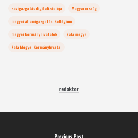
közigazgatás digitalizációja
Magyarország
megyei államigazgatási kollégium
megyei kormányhivatalok
Zala megye
Zala Megyei Kormányhivatal
redaktor
Previous Post