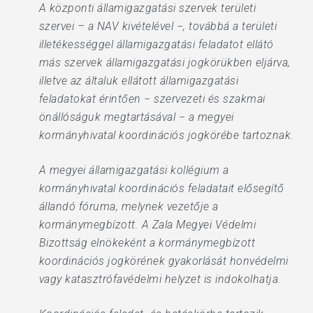
A központi államigazgatási szervek területi
szervei – a NAV kivételével −, továbbá a területi
illetékességgel államigazgatási feladatot ellátó
más szervek államigazgatási jogkörükben eljárva,
illetve az általuk ellátott államigazgatási
feladatokat érintően − szervezeti és szakmai
önállóságuk megtartásával − a megyei
kormányhivatal koordinációs jogkörébe tartoznak.
A megyei államigazgatási kollégium a
kormányhivatal koordinációs feladatait elősegítő
állandó fóruma, melynek vezetője a
kormánymegbízott. A Zala Megyei Védelmi
Bizottság elnökeként a kormánymegbízott
koordinációs jogkörének gyakorlását honvédelmi
vagy katasztrófavédelmi helyzet is indokolhatja.