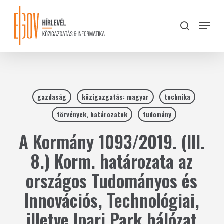
Skip
to
Menu
search
main
Close
content
Menu
gazdaság
közigazgatás: magyar
technika
törvények, határozatok
tudomány
A Kormány 1093/2019. (III.
8.) Korm. határozata az
országos Tudományos és
Innovációs, Technológiai,
illetve Ipari Park hálózat