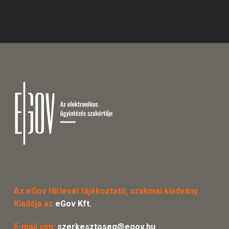
Az eGov Hírlevél tájékoztató, szakmai kiadvány.
Kiadója az
eGov Kft.
E-mail cím:
szerkesztoseg@egov.hu