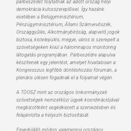
párbeszédet folytatnak az adott ország helyi
demokrácia kulcsszereplőivel. Így hazánk
esetében a Belügyminisztérium,
Pénzügyminisztérium, Állami Számvevőszék,
Országgyűlés, Alkotmánybíróság, alapvető jogok
biztosa, kistelepülés, megye, város is szerepelt a
szövetségeken kívül a háromnapos monitoring
látogatás programjában. Párbeszédre alapulva
készítenek egy jelentést, amelyet hivatalosan a
Kongresszus legfőbb döntéshozási fórumán, a
plenáris ülésen fogadnak el a folyamat végén.
A TÖOSZ mint az országos önkormányzati
szövetségek nemzetközi ügyek koordinációjával
megbízottként segédkezett a szervezésben és
felajánlotta a helyszín biztosítását.
Egyedülálló módon valamennyi országos