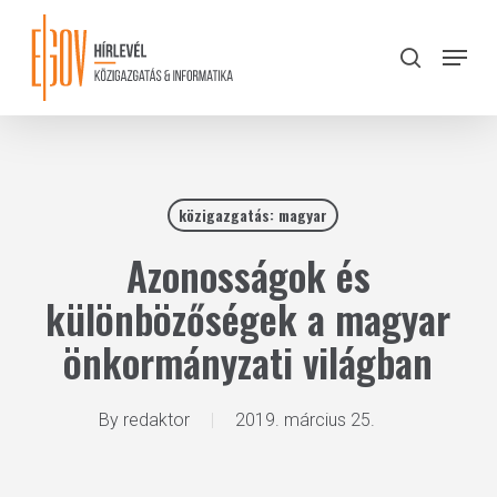
Skip
to
Menu
search
main
Close
content
Menu
közigazgatás: magyar
Azonosságok és
különbözőségek a magyar
önkormányzati világban
By
redaktor
2019. március 25.