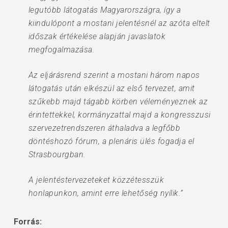
legutóbb látogatás Magyarországra, így a
kiindulópont a mostani jelentésnél az azóta eltelt
időszak értékelése alapján javaslatok
megfogalmazása.
Az eljárásrend szerint a mostani három napos
látogatás után elkészül az első tervezet, amit
szűkebb majd tágabb körben véleményeznek az
érintettekkel, kormányzattal majd a kongresszusi
szervezetrendszeren áthaladva a legfőbb
döntéshozó fórum, a plenáris ülés fogadja el
Strasbourgban.
A jelentéstervezeteket közzétesszük
honlapunkon, amint erre lehetőség nyílik.”
Forrás: