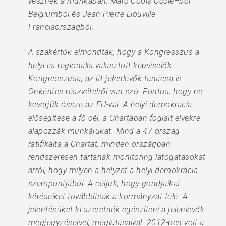
vesznek a munkában, Marc Cools Uccle–ből
Belgiumból és Jean-Pierre Liouville
Franciaországból.
A szakértők elmondták, hogy a Kongresszus a
helyi és regionális választott képviselők
Kongresszusa, az itt jelenlevők tanácsa is.
Önkéntes részvételről van szó. Fontos, hogy ne
keverjük össze az EU-val. A helyi demokrácia
elősegítése a fő cél, a Chartában foglalt elvekre
alapozzák munkájukat. Mind a 47 ország
ratifikálta a Chartát, minden országban
rendszeresen tartanak monitoring látogatásokat
arról, hogy milyen a helyzet a helyi demokrácia
szempontjából. A céljuk, hogy gondjaikat
kéréseiket továbbítsák a kormányzat felé. A
jelentésüket ki szeretnék egészíteni a jelenlevők
megjegyzéseivel, meglátásaival. 2012-ben volt a