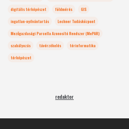
digitális térképészet
földmérés
GIS
ingatlan-nyilvántartás
Lechner Tudásközpont
Mezőgazdasági Parcella Azonosító Rendszer (MePAR)
szabályozás
távérzékelés
térinformatika
térképészet
redaktor