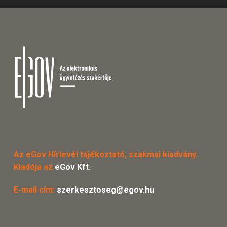
Az eGov Hírlevél tájékoztató, szakmai kiadvány.
Kiadója az
eGov Kft.
E-mail cím:
szerkesztoseg@egov.hu