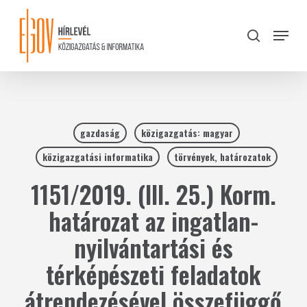
Skip
to
Menu
search
main
Close
content
Menu
gazdaság
közigazgatás: magyar
közigazgatási informatika
törvények, határozatok
1151/2019. (III. 25.) Korm.
határozat az ingatlan-
nyilvántartási és
térképészeti feladatok
átrendezésével összefüggő