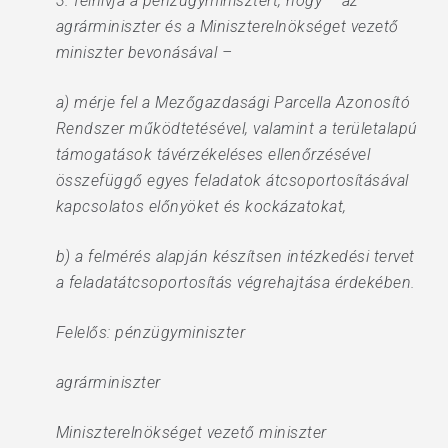
3. felhívja a pénzügyminisztert, hogy – az
agrárminiszter és a Miniszterelnökséget vezető
miniszter bevonásával –
a) mérje fel a Mezőgazdasági Parcella Azonosító
Rendszer működtetésével, valamint a területalapú
támogatások távérzékeléses ellenőrzésével
összefüggő egyes feladatok átcsoportosításával
kapcsolatos előnyöket és kockázatokat,
b) a felmérés alapján készítsen intézkedési tervet
a feladatátcsoportosítás végrehajtása érdekében.
Felelős: pénzügyminiszter
agrárminiszter
Miniszterelnökséget vezető miniszter