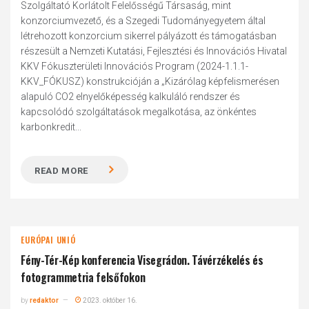
Szolgáltató Korlátolt Felelősségű Társaság, mint
konzorciumvezető, és a Szegedi Tudományegyetem által
létrehozott konzorcium sikerrel pályázott és támogatásban
részesült a Nemzeti Kutatási, Fejlesztési és Innovációs Hivatal
KKV Fókuszterületi Innovációs Program (2024-1.1.1-
KKV_FÓKUSZ) konstrukcióján a „Kizárólag képfelismerésen
alapuló CO2 elnyelőképesség kalkuláló rendszer és
kapcsolódó szolgáltatások megalkotása, az önkéntes
karbonkredit...
READ MORE
EURÓPAI UNIÓ
Fény-Tér-Kép konferencia Visegrádon. Távérzékelés és
fotogrammetria felsőfokon
by
redaktor
2023. október 16.