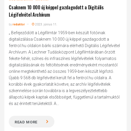
Csaknem 10 000 új képpel gazdagodott a Digitális
Légifelvétel Archívum
by
redaktor
2023. június 11.
„ Befejeződött a Légifilmtár 1959-ben készült fotóinak
digitalizálása Csaknem 10 000 új képpel gazdagodott a
fentrol.hu oldalon bárki számára elérhető Digitális Légifelvétel
Archívum. A Lechner Tudásközpont Légifilmtárában őrzött
fekete-fehér, színes és infraszínes légifelvételek folyamatos
digitalizálásának és feltöltésének eredményeként mostantól
online megtekinthető az összes 1959-ben készült légifotó.
Újabb 9 568 db légifelvétel került fel a fentrol.hu oldalra. A
korábbi évek gyakorlatát követve, az archív légifelvételek
szkennelése során továbbra is a legveszélyeztetettebb
állapotú képek kaptak elsőbbséget, függetlenül a tartalmuktól
és az érintett területektől. A...
READ MORE