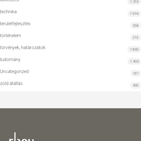
1 310
technika
1 916
területfejlesztés
556
történelem
212
törvények, határozatok
1 805
tudomány
1 453
Uncategorized
197
zöld átállás
402