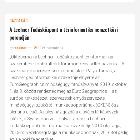
GAZDASÁG
A Lechner Tudásközpont a térinformatika nemzetközi
porondján
by
redaktor
2019. november 3.
„Októberben a Lechner Tudásközpont térinformatikai
szakemberei több külföldi fórumon képviselték hazánkat. A
szakmai elismerések sem maradtak el: Palya Tamás, a
Lechner geoinformatikai szakértője elnyerte az
EuroGeographics minőségügyi tanúsítványát. 2019. október
1. és 3. között rendezték meg az EuroGeographics – az
európai térképészeti szervezetek ernyőszervezete –
minőségügyi szakértői munkacsoportjának (QKEN) őszi
plenáris ülését. Az ülés házigazdája a svájci térképészeti
intézet, a Swisstopo volt. Palya Tamás, a Lechner
Tudásközpont geoinformatikai szakértője 2010 óta tagja,
2015-től vezetőségi tagja a munkacsoportnak, 2016-tól pedig
az alelnöki feladatokat...