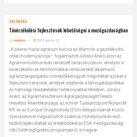
GAZDASÁG
Távérzékelési fejlesztések lehetőségei a mezőgazdaságban
by
redaktor
2023. április 23.
„A sikeres hazai agrárium kulcsa az állami és a gazdálkodói
oldal modernizációja – fogalmazott Juhász Anikó azon az
Agrárminisztériumban rendezett tanácskozáson, amelyen a
távérzékelési és térinformatikai rendszereket alkalmazó
agrárszakigazgatási szereplőkkel együtt megvitatták azokat a
fejlesztési irányokat, amelyek segítenek a támogatáspolitikai
és hatósági feladatellátás hatékonyabbá tételében. Juhász
Anikó, az Agrárminisztérium Agrárgazdaságért felelős
Helyettes Államtitkársága, a Lechner Tudásközpont Nonprofit
Kft. és az Európai Űrügynökség (ESA) delegációjának közös
szervezésével megvalósított szakmai műhelymunkán első
kézből tájékoztatták az érdeklődőket az ESA mezőgazdasági
célú földmegfigyelési programjairól, a magyar...