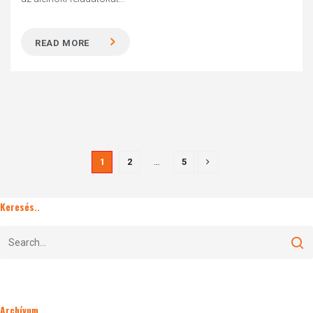
READ MORE
1
2
…
5
Keresés..
Archívum