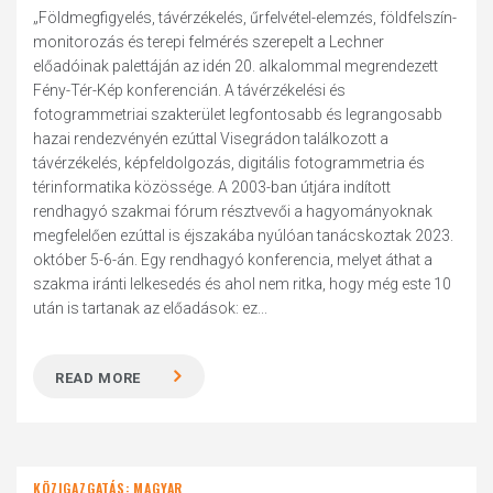
„Földmegfigyelés, távérzékelés, űrfelvétel-elemzés, földfelszín-
monitorozás és terepi felmérés szerepelt a Lechner
előadóinak palettáján az idén 20. alkalommal megrendezett
Fény-Tér-Kép konferencián. A távérzékelési és
fotogrammetriai szakterület legfontosabb és legrangosabb
hazai rendezvényén ezúttal Visegrádon találkozott a
távérzékelés, képfeldolgozás, digitális fotogrammetria és
térinformatika közössége. A 2003-ban útjára indított
rendhagyó szakmai fórum résztvevői a hagyományoknak
megfelelően ezúttal is éjszakába nyúlóan tanácskoztak 2023.
október 5-6-án. Egy rendhagyó konferencia, melyet áthat a
szakma iránti lelkesedés és ahol nem ritka, hogy még este 10
után is tartanak az előadások: ez...
READ MORE
KÖZIGAZGATÁS: MAGYAR