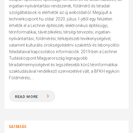
ingatlan-nyilvántartási rendszerek, földmérő és téradat-
szolgáltatások is elérhetők az új weboldalról. Megújult a
lechnerkozpont.hu oldal. 2020. július 1-jétől egy felületen
érhetők el a Lechner építészeti, elektronikus építésügyi,
térinformatikai, távérzékelési, térségi tervezési, ingatlan-
nyilvántartási, földmérési, térképészeti tevékenységével,
valamint kulturális örökségvédelmi szakértői és lebonyolítói
feladataival kapcsolatos információk. 2019-ben a Lechner
Tudásközpont Magyarország legnagyobb
téradatmennyiségével és legszélesebb körű térinformatikai
szaktudásával rendelkező szervezetévé vált, a BFKH egykori
Földmérési,...
READ MORE
GAZDASÁG