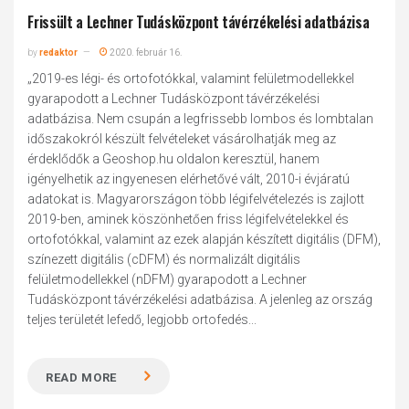
Frissült a Lechner Tudásközpont távérzékelési adatbázisa
by
redaktor
2020. február 16.
„2019-es légi- és ortofotókkal, valamint felületmodellekkel
gyarapodott a Lechner Tudásközpont távérzékelési
adatbázisa. Nem csupán a legfrissebb lombos és lombtalan
időszakokról készült felvételeket vásárolhatják meg az
érdeklődők a Geoshop.hu oldalon keresztül, hanem
igényelhetik az ingyenesen elérhetővé vált, 2010-i évjáratú
adatokat is. Magyarországon több légifelvételezés is zajlott
2019-ben, aminek köszönhetően friss légifelvételekkel és
ortofotókkal, valamint az ezek alapján készített digitális (DFM),
színezett digitális (cDFM) és normalizált digitális
felületmodellekkel (nDFM) gyarapodott a Lechner
Tudásközpont távérzékelési adatbázisa. A jelenleg az ország
teljes területét lefedő, legjobb ortofedés...
READ MORE