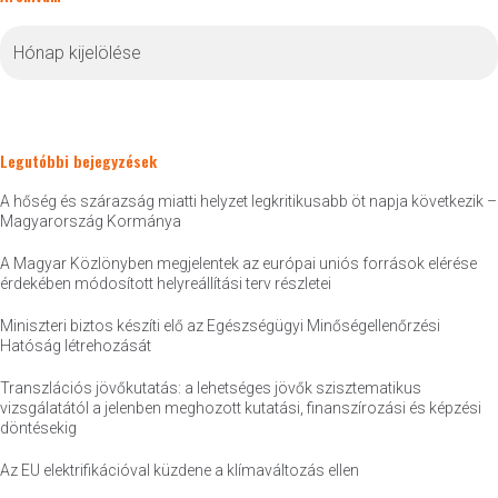
Archívum
Legutóbbi bejegyzések
A hőség és szárazság miatti helyzet legkritikusabb öt napja következik –
Magyarország Kormánya
A Magyar Közlönyben megjelentek az európai uniós források elérése
érdekében módosított helyreállítási terv részletei
Miniszteri biztos készíti elő az Egészségügyi Minőségellenőrzési
Hatóság létrehozását
Transzlációs jövőkutatás: a lehetséges jövők szisztematikus
vizsgálatától a jelenben meghozott kutatási, finanszírozási és képzési
döntésekig
Az EU elektrifikációval küzdene a klímaváltozás ellen