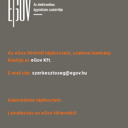
Az eGov Hírlevél tájékoztató, szakmai kiadvány.
Kiadója az
eGov Kft.
E-mail cím:
szerkesztoseg@egov.hu
Adatvédelmi tájékoztató
Leiratkozás az eGov Hírlevélről