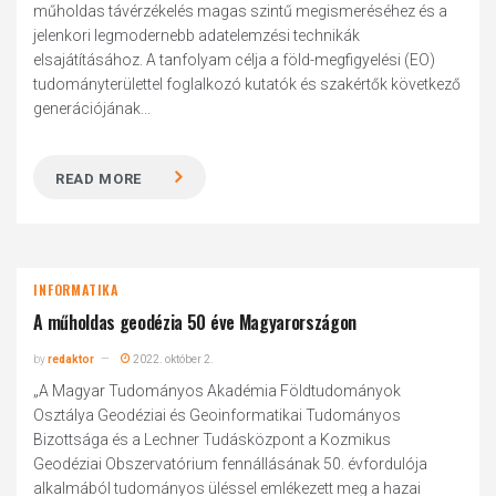
műholdas távérzékelés magas szintű megismeréséhez és a
jelenkori legmodernebb adatelemzési technikák
elsajátításához. A tanfolyam célja a föld-megfigyelési (EO)
tudományterülettel foglalkozó kutatók és szakértők következő
generációjának...
READ MORE
INFORMATIKA
A műholdas geodézia 50 éve Magyarországon
by
redaktor
2022. október 2.
„A Magyar Tudományos Akadémia Földtudományok
Osztálya Geodéziai és Geoinformatikai Tudományos
Bizottsága és a Lechner Tudásközpont a Kozmikus
Geodéziai Obszervatórium fennállásának 50. évfordulója
alkalmából tudományos üléssel emlékezett meg a hazai