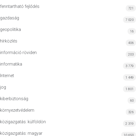
fenntartható fejlődés
721
gazdaság
7 020
geopolitika
16
hírközlés
406
információ röviden
203
informatika
3 779
Internet
1 449
jog
1 801
kiberbiztonság
60
környezetvédelem
326
közigazgatás: külföldön
2 319
közigazgatás: magyar
10 650