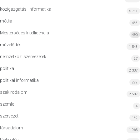
közigazgatási informatika
5 781
média
488
Mesterséges Intelligencia
420
MI
művelődés
1 548
nemzetközi szervezetek
27
politika
2 337
politikai informatika
292
szakirodalom
2 507
szemle
4
szervezet
189
társadalom
1 963
távközlés