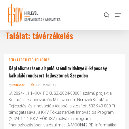
Skip
to
Menu
search
main
Close
content
Menu
Találat: távérzékelés
FENNTARTHATÓ FEJLŐDÉS
Képfelismerésen alapuló széndioxidelnyelő-képesség
kalkuláló rendszert fejlesztenek Szegeden
by
redaktor
2025. március 16.
„A 2024-1.1.1-KKV_FÓKUSZ-2024-00001 számú projekt a
Kulturális és Innovációs Minisztérium Nemzeti Kutatási
Fejlesztési és Innovációs Alapból biztosított 533 940 000 Ft
támogatásával, a KKV Fókuszterületi Innovációs Program
(2024-1.1.1-KKV_FÓKUSZ) pályázati program
finanszírozásában valósul meg. A MOON42 RDI Informatikai