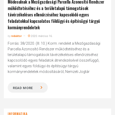
Módosulnak a Mezőgazdasági Parcella Azonosító Rendszer
működtetéséhez és a területalapú támogatások
távérzékeléses ellenőrzéséhez kapcsolódó egyes
feladatokkal kapcsolatos földügyi és építésügyi tárgyú
kormányrendeletek
by
redaktor
2020. március 16.
Forrás: 38/2020. (III. 10.) Korm. rendelet a Mezőgazdasági
Parcella Azonosító Rendszer működtetéséhez és a
területalapú támogatások távérzékeléses ellenőrzéséhez
kapcsolódó egyes feladatok átrendezésével összefüggő,
valamint egyes földügyi és építésügyi tárgyú
kormányrendeletek módosításáról; Nemzeti Jogtár
READ MORE
INFORMATIKA