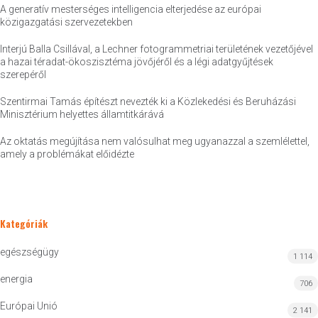
A generatív mesterséges intelligencia elterjedése az európai
közigazgatási szervezetekben
Interjú Balla Csillával, a Lechner fotogrammetriai területének vezetőjével
a hazai téradat-ökoszisztéma jövőjéről és a légi adatgyűjtések
szerepéről
Szentirmai Tamás építészt nevezték ki a Közlekedési és Beruházási
Minisztérium helyettes államtitkárává
Az oktatás megújítása nem valósulhat meg ugyanazzal a szemlélettel,
amely a problémákat előidézte
Kategóriák
egészségügy
1 114
energia
706
Európai Unió
2 141