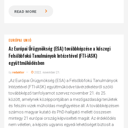
READ MORE
EURÓPAI UNIÓ
Az Európai Űrügynökség (ESA) továbbképzése a kőszegi
Felsőbbfokú Tanulmányok Intézetével (FTI-iASK)
együttműködésben
by
redaktor
2022. november 21.
„Az Európai Űrügynökség (ESA) a Felsőbbfokú Tanulmányok
Intézetével (FTI-iASK) együttműködve távérzékelésről szóló
továbbképző tanfolyamot szervez november 21. és 25.
között, amelynek középpontjában a mezőgazdasági területek
és felszíni vizek műholdas megfigyelése áll. A továbbképzésen
számos magyar kutató és PhD-hallgató mellett összesen
mintegy 21 európai ország képviselteti magát. Az érdeklődés
nem véletlen, a képzés ugyanis egyedi lehetőséget biztosít a