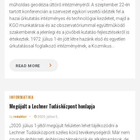
műholdas geodézia úttörő intézményéről. A szeptember 22-én
tartott konferencián a szervezet egykori vezetői idézték fel a
hazai űrkutatás intézményes és technológiai kezdeteit, majd a
KGO munkatársai és az obszervatóriummal együttműködő
szakemberek a jelenlegi és a jövőbeli kutatás-fejlesztésekről is
értekeztek. 1972. július 1-én jött létre hazánk első és egyetlen
űrkutatással foglalkozó intézményének, a Kozmikus...
READ MORE
INFORMATIKA
Megújult a Lechner Tudásközpont honlapja
by
redaktor
2020. július 5.
„2020. július 1-jétől megújult felületen lehet tájékozódni a
Lechner Tudásközpont széles körű tevékenységéről. Már nem
csupán építészeti, építésügyi témakörök és alkalmazások, de