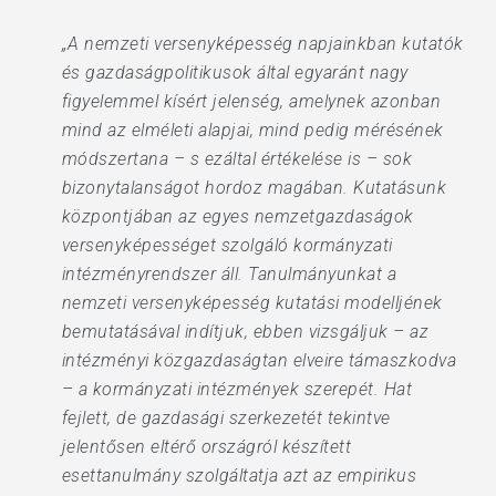
„A nemzeti versenyképesség napjainkban kutatók
és gazdaságpolitikusok által egyaránt nagy
figyelemmel kísért jelenség, amelynek azonban
mind az elméleti alapjai, mind pedig mérésének
módszertana – s ezáltal értékelése is – sok
bizonytalanságot hordoz magában. Kutatásunk
központjában az egyes nemzetgazdaságok
versenyképességet szolgáló kormányzati
intézményrendszer áll. Tanulmányunkat a
nemzeti versenyképesség kutatási modelljének
bemutatásával indítjuk, ebben vizsgáljuk – az
intézményi közgazdaságtan elveire támaszkodva
– a kormányzati intézmények szerepét. Hat
fejlett, de gazdasági szerkezetét tekintve
jelentősen eltérő országról készített
esettanulmány szolgáltatja azt az empirikus