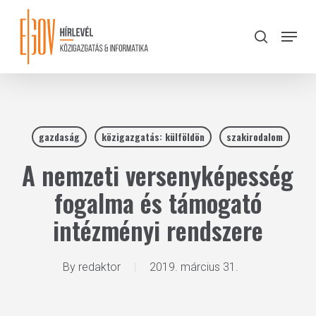
Skip
to
Menu
search
main
Close
content
Menu
gazdaság
közigazgatás: külföldön
szakirodalom
A nemzeti versenyképesség
fogalma és támogató
intézményi rendszere
By
redaktor
2019. március 31.