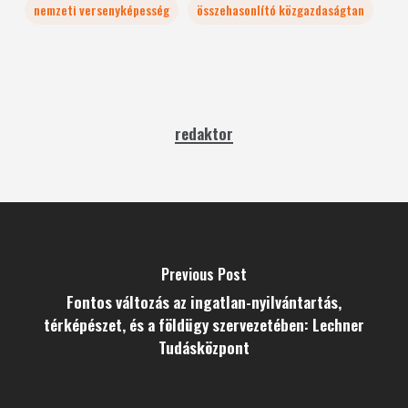
nemzeti versenyképesség
összehasonlító közgazdaságtan
redaktor
Previous Post
Fontos változás az ingatlan-nyilvántartás,
térképészet, és a földügy szervezetében: Lechner
Tudásközpont