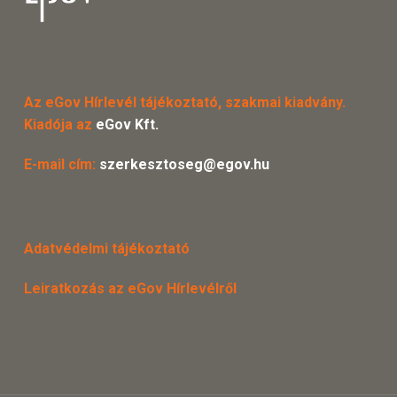
Az eGov Hírlevél tájékoztató, szakmai kiadvány.
Kiadója az
eGov Kft.
E-mail cím:
szerkesztoseg@egov.hu
Adatvédelmi tájékoztató
Leiratkozás az eGov Hírlevélről