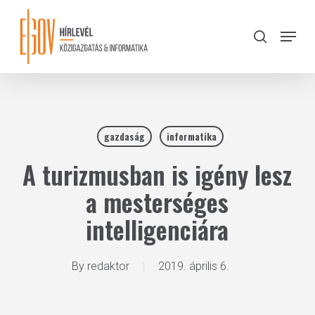
Skip
to
Menu
search
main
Close
content
Menu
gazdaság
informatika
A turizmusban is igény lesz
a mesterséges
intelligenciára
By
redaktor
2019. április 6.