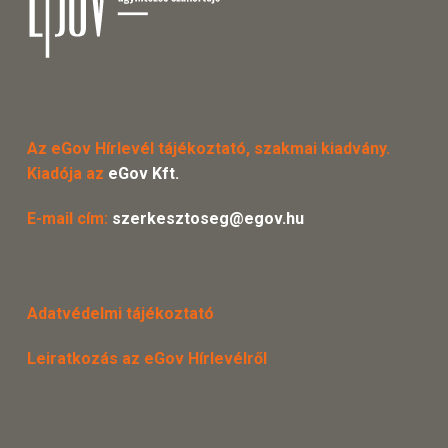
Az eGov Hírlevél tájékoztató, szakmai kiadvány.
Kiadója az
eGov Kft.
E-mail cím:
szerkesztoseg@egov.hu
Adatvédelmi tájékoztató
Leiratkozás az eGov Hírlevélről