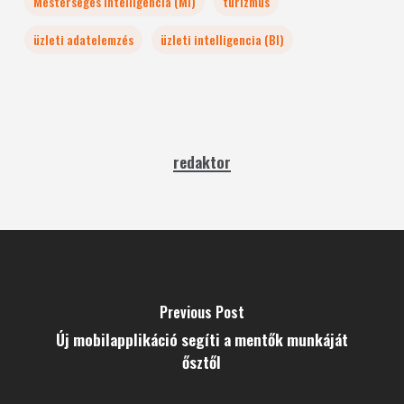
Mesterséges Intelligencia (MI)
turizmus
üzleti adatelemzés
üzleti intelligencia (BI)
redaktor
Previous Post
Új mobilapplikáció segíti a mentők munkáját
ősztől