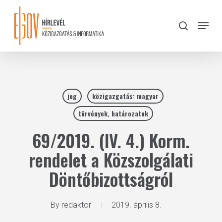
Skip
to
Menu
search
main
Close
content
Menu
jog
közigazgatás: magyar
törvények, határozatok
69/2019. (IV. 4.) Korm.
rendelet a Közszolgálati
Döntőbizottságról
By
redaktor
2019. április 8.