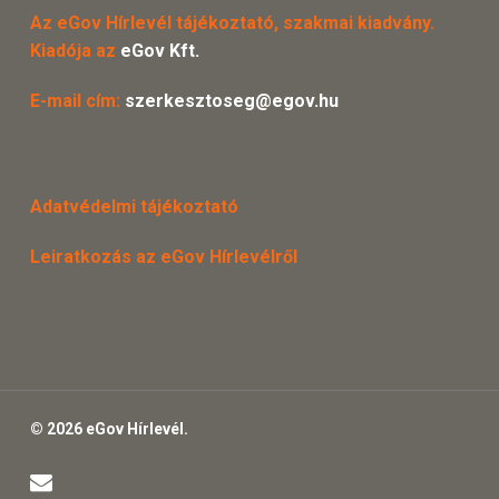
Az eGov Hírlevél tájékoztató, szakmai kiadvány.
Kiadója az
eGov Kft.
E-mail cím:
szerkesztoseg@egov.hu
Adatvédelmi tájékoztató
Leiratkozás az eGov Hírlevélről
© 2026 eGov Hírlevél.
email