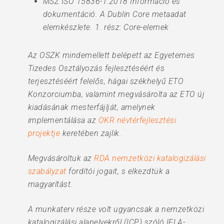
MSZ ISO 15836-1:2018 Információ és
dokumentáció. A Dublin Core metaadat
elemkészlete. 1. rész: Core-elemek
Az OSZK mindemellett belépett az Egyetemes
Tizedes Osztályozás fejlesztéséért és
terjesztéséért felelős, hágai székhelyű ETO
Konzorciumba, valamint megvásárolta az ETO új
kiadásának mesterfájlját, amelynek
implementálása az
OKR névtérfejlesztési
projektje
keretében zajlik.
Megvásároltuk az
RDA nemzetközi katalogizálási
szabályzat
fordítói jogait, s elkezdtük a
magyarítást.
A munkaterv része volt ugyancsak a nemzetközi
katalogizálási alapelvekről (ICP) szóló IFLA-