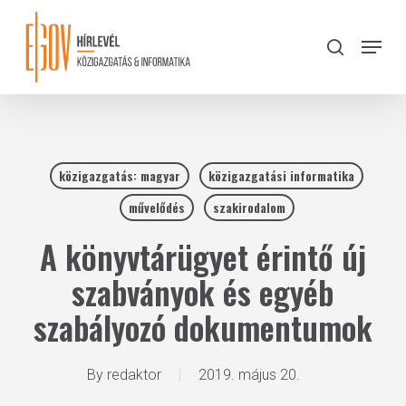
Skip
to
Menu
search
main
Close
content
Menu
közigazgatás: magyar
közigazgatási informatika
művelődés
szakirodalom
A könyvtárügyet érintő új
szabványok és egyéb
szabályozó dokumentumok
By
redaktor
2019. május 20.