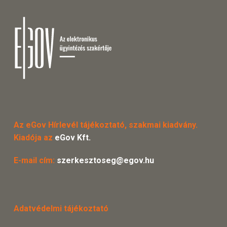
Az eGov Hírlevél tájékoztató, szakmai kiadvány.
Kiadója az
eGov Kft.
E-mail cím:
szerkesztoseg@egov.hu
Adatvédelmi tájékoztató