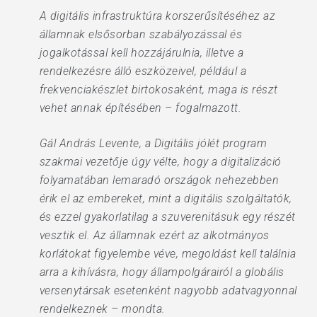
A digitális infrastruktúra korszerűsítéséhez az
államnak elsősorban szabályozással és
jogalkotással kell hozzájárulnia, illetve a
rendelkezésre álló eszközeivel, például a
frekvenciakészlet birtokosaként, maga is részt
vehet annak építésében – fogalmazott.
Gál András Levente, a Digitális jólét program
szakmai vezetője úgy vélte, hogy a digitalizáció
folyamatában lemaradó országok nehezebben
érik el az embereket, mint a digitális szolgáltatók,
és ezzel gyakorlatilag a szuverenitásuk egy részét
vesztik el. Az államnak ezért az alkotmányos
korlátokat figyelembe véve, megoldást kell találnia
arra a kihívásra, hogy állampolgárairól a globális
versenytársak esetenként nagyobb adatvagyonnal
rendelkeznek – mondta.