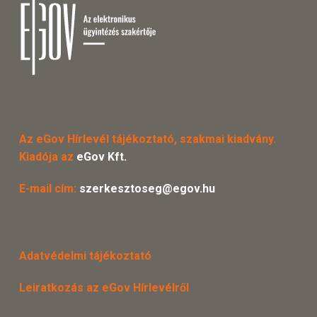
Az eGov Hírlevél tájékoztató, szakmai kiadvány.
Kiadója az
eGov Kft.
E-mail cím:
szerkesztoseg@egov.hu
Adatvédelmi tájékoztató
Leiratkozás az eGov Hírlevélről