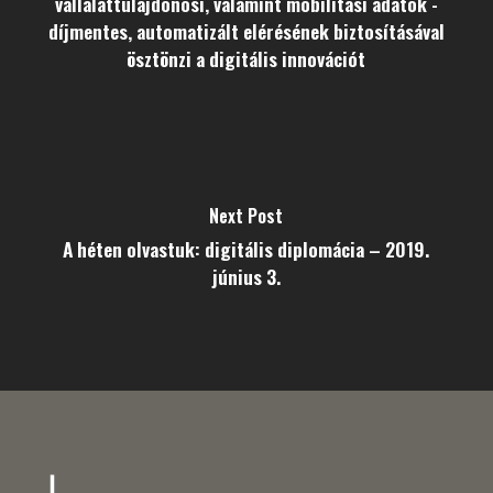
vállalattulajdonosi, valamint mobilitási adatok -
díjmentes, automatizált elérésének biztosításával
ösztönzi a digitális innovációt
Next Post
A héten olvastuk: digitális diplomácia – 2019.
június 3.