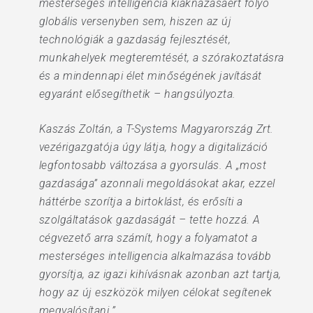
mesterséges intelligencia kiaknázásáért folyó
globális versenyben sem, hiszen az új
technológiák a gazdaság fejlesztését,
munkahelyek megteremtését, a szórakoztatásra
és a mindennapi élet minőségének javítását
egyaránt elősegíthetik – hangsúlyozta.
Kaszás Zoltán, a T-Systems Magyarország Zrt.
vezérigazgatója úgy látja, hogy a digitalizáció
legfontosabb változása a gyorsulás. A „most
gazdasága” azonnali megoldásokat akar, ezzel
háttérbe szorítja a birtoklást, és erősíti a
szolgáltatások gazdaságát – tette hozzá. A
cégvezető arra számít, hogy a folyamatot a
mesterséges intelligencia alkalmazása tovább
gyorsítja, az igazi kihívásnak azonban azt tartja,
hogy az új eszközök milyen célokat segítenek
megvalósítani.”