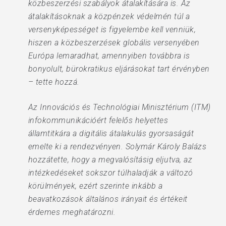
közbeszerzési szabályok átalakítására is. Az
átalakításoknak a közpénzek védelmén túl a
versenyképességet is figyelembe kell venniük,
hiszen a közbeszerzések globális versenyében
Európa lemaradhat, amennyiben továbbra is
bonyolult, bürokratikus eljárásokat tart érvényben
– tette hozzá.
Az Innovációs és Technológiai Minisztérium (ITM)
infokommunikációért felelős helyettes
államtitkára a digitális átalakulás gyorsaságát
emelte ki a rendezvényen. Solymár Károly Balázs
hozzátette, hogy a megvalósításig eljutva, az
intézkedéseket sokszor túlhaladják a változó
körülmények, ezért szerinte inkább a
beavatkozások általános irányait és értékeit
érdemes meghatározni.