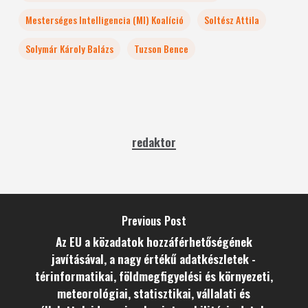
Mesterséges Intelligencia (MI) Koalíció
Soltész Attila
Solymár Károly Balázs
Tuzson Bence
redaktor
Previous Post
Az EU a közadatok hozzáférhetőségének
javításával, a nagy értékű adatkészletek -
térinformatikai, földmegfigyelési és környezeti,
meteorológiai, statisztikai, vállalati és