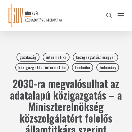
Skip
to
Menu
search
main
Close
content
Menu
gazdaság
informatika
közigazgatás: magyar
közigazgatási informatika
technika
tudomány
2030-ra megvalósulhat az
adatalapú közigazgatás – a
Miniszterelnökség
közszolgálatért felelős
államtitkára szerint