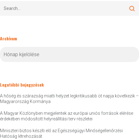
Archívum
Archívum
Legutóbbi bejegyzések
A hőség és szárazság miatti helyzet legkritikusabb öt napja következik –
Magyarország Kormánya
A Magyar Közlönyben megjelentek az európai uniós források elérése
érdekében módosított helyreállítási terv részletei
Miniszteri biztos készíti elő az Egészségügyi Minőségellenőrzési
Hatóság létrehozását