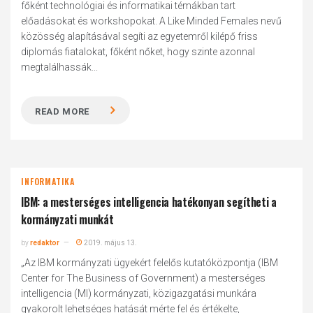
főként technológiai és informatikai témákban tart
előadásokat és workshopokat. A Like Minded Females nevű
közösség alapításával segíti az egyetemről kilépő friss
diplomás fiatalokat, főként nőket, hogy szinte azonnal
megtalálhassák...
READ MORE
INFORMATIKA
IBM: a mesterséges intelligencia hatékonyan segítheti a
kormányzati munkát
by
redaktor
2019. május 13.
„Az IBM kormányzati ügyekért felelős kutatóközpontja (IBM
Center for The Business of Government) a mesterséges
intelligencia (MI) kormányzati, közigazgatási munkára
gyakorolt lehetséges hatását mérte fel és értékelte,