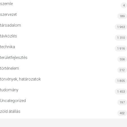
szemle
4
szervezet
189
társadalom
1 963
távközlés
1 310
technika
1 916
területfejlesztés
556
történelem
212
törvények, határozatok
1 805
tudomány
1 453
Uncategorized
197
zöld átállás
402