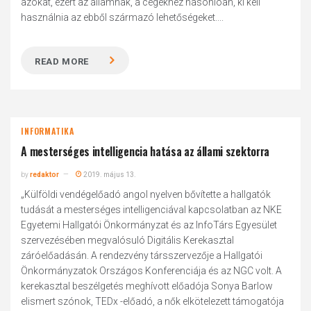
azokat, ezért az államnak, a cégekhez hasonlóan, ki kell
használnia az ebből származó lehetőségeket....
READ MORE
INFORMATIKA
A mesterséges intelligencia hatása az állami szektorra
by
redaktor
2019. május 13.
„Külföldi vendégelőadó angol nyelven bővítette a hallgatók
tudását a mesterséges intelligenciával kapcsolatban az NKE
Egyetemi Hallgatói Önkormányzat és az InfoTárs Egyesület
szervezésében megvalósuló Digitális Kerekasztal
záróelőadásán. A rendezvény társszervezője a Hallgatói
Önkormányzatok Országos Konferenciája és az NGC volt. A
kerekasztal beszélgetés meghívott előadója Sonya Barlow
elismert szónok, TEDx -előadó, a nők elkötelezett támogatója