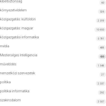
kiberbiztonság
60
környezetvédelem
326
közigazgatás: külföldön
2 319
közigazgatás: magyar
10 650
közigazgatási informatika
5 781
média
488
Mesterséges Intelligencia
420
MI
művelődés
1 548
nemzetközi szervezetek
27
politika
2 337
politikai informatika
292
szakirodalom
2 507