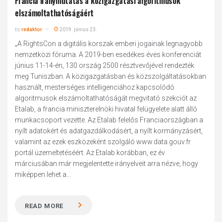
Francia iránymutatás a közigazgatási algoritmusok
elszámoltathatóságáért
by
redaktor
2019. június 23.
„A RightsCon a digitális korszak emberi jogainak legnagyobb
nemzetközi fóruma. A 2019-ben esedékes éves konferenciát
június 11-14-én, 130 ország 2500 résztvevőjével rendezték
meg Tuniszban. A közigazgatásban és közszolgáltatásokban
használt, mesterséges intelligenciához kapcsolódó
algoritmusok elszámoltathatóságát megvitató szekciót az
Etalab, a francia miniszterelnöki hivatal felügyelete alatt álló
munkacsoport vezette. Az Etalab felelős Franciaországban a
nyílt adatokért és adatgazdálkodásért, a nyílt kormányzásért,
valamint az ezek eszközeként szolgáló www.data.gouv.fr
portál üzemeltetéséért. Az Etalab korábban, ez év
márciusában már megjelentette irányelveit arra nézve, hogy
miképpen lehet a...
READ MORE