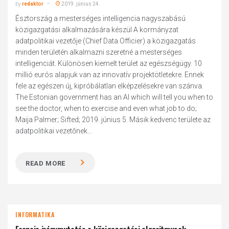
by
redaktor
2019. június 24.
Észtország a mesterséges intelligencia nagyszabású
közigazgatási alkalmazására készül A kormányzat
adatpolitikai vezetője (Chief Data Officier) a közigazgatás
minden területén alkalmazni szeretné a mesterséges
intelligenciát. Különösen kiemelt terület az egészségügy. 10
millió eurós alapjuk van az innovatív projektötletekre. Ennek
fele az egészen új, kipróbálatlan elképzelésekre van szánva.
The Estonian government has an AI which will tell you when to
see the doctor, when to exercise and even what job to do;
Maija Palmer; Sifted; 2019. június 5. Másik kedvenc területe az
adatpolitikai vezetőnek...
READ MORE
INFORMATIKA