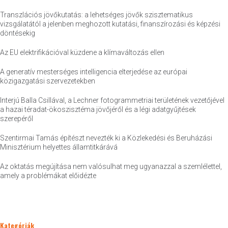
Transzlációs jövőkutatás: a lehetséges jövők szisztematikus
vizsgálatától a jelenben meghozott kutatási, finanszírozási és képzési
döntésekig
Az EU elektrifikációval küzdene a klímaváltozás ellen
A generatív mesterséges intelligencia elterjedése az európai
közigazgatási szervezetekben
Interjú Balla Csillával, a Lechner fotogrammetriai területének vezetőjével
a hazai téradat-ökoszisztéma jövőjéről és a légi adatgyűjtések
szerepéről
Szentirmai Tamás építészt nevezték ki a Közlekedési és Beruházási
Minisztérium helyettes államtitkárává
Az oktatás megújítása nem valósulhat meg ugyanazzal a szemlélettel,
amely a problémákat előidézte
Kategóriák