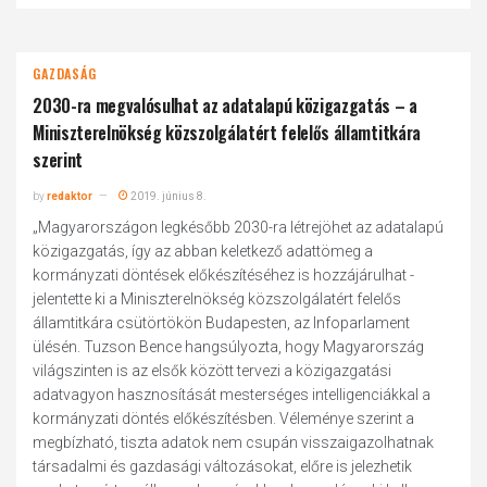
GAZDASÁG
2030-ra megvalósulhat az adatalapú közigazgatás – a
Miniszterelnökség közszolgálatért felelős államtitkára
szerint
by
redaktor
2019. június 8.
„Magyarországon legkésőbb 2030-ra létrejöhet az adatalapú
közigazgatás, így az abban keletkező adattömeg a
kormányzati döntések előkészítéséhez is hozzájárulhat -
jelentette ki a Miniszterelnökség közszolgálatért felelős
államtitkára csütörtökön Budapesten, az Infoparlament
ülésén. Tuzson Bence hangsúlyozta, hogy Magyarország
világszinten is az elsők között tervezi a közigazgatási
adatvagyon hasznosítását mesterséges intelligenciákkal a
kormányzati döntés előkészítésben. Véleménye szerint a
megbízható, tiszta adatok nem csupán visszaigazolhatnak
társadalmi és gazdasági változásokat, előre is jelezhetik