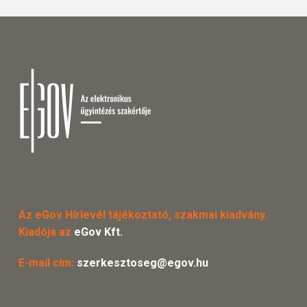
Az eGov Hírlevél tájékoztató, szakmai kiadvány.
Kiadója az
eGov Kft.
E-mail cím:
szerkesztoseg@egov.hu