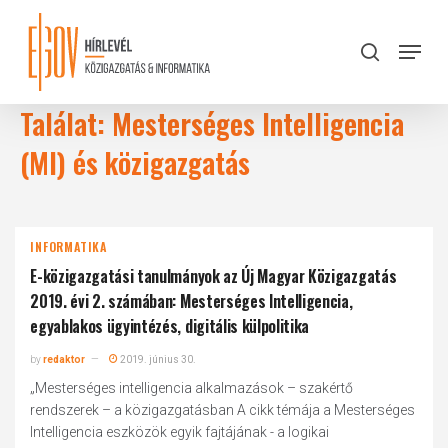
Skip
to
Menu
search
main
Close
content
Menu
Találat: Mesterséges Intelligencia
(MI) és közigazgatás
INFORMATIKA
E-közigazgatási tanulmányok az Új Magyar Közigazgatás
2019. évi 2. számában: Mesterséges Intelligencia,
egyablakos ügyintézés, digitális külpolitika
by
redaktor
2019. június 30.
„Mesterséges intelligencia alkalmazások – szakértő
rendszerek – a közigazgatásban A cikk témája a Mesterséges
Intelligencia eszközök egyik fajtájának - a logikai