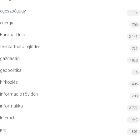
egészségügy
1 114
energia
706
Európai Unió
2 141
fenntartható fejlődés
721
gazdaság
7 020
geopolitika
16
hírközlés
406
információ röviden
203
informatika
3 779
Internet
1 449
jog
1 801