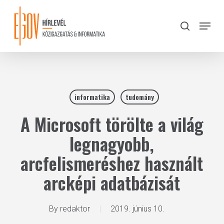
Skip
to
Menu
search
main
Close
content
Menu
informatika
tudomány
A Microsoft törölte a világ
legnagyobb,
arcfelismeréshez használt
arcképi adatbázisát
By
redaktor
2019. június 10.