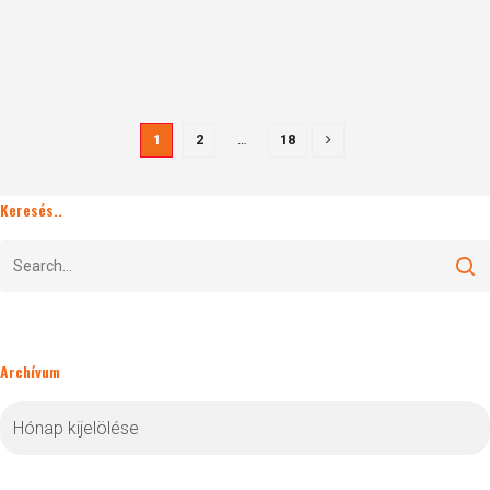
1
2
…
18
Keresés..
Archívum
Archívum