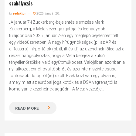
szabályozás
by
redaktor
2025. január 20.
„A január 7-i Zuckerberg-bejelentés elemzése Mark
Zuckerberg, a Meta vezérigazgatója és legnagyobb
tulajdonosa 2025. január 7-én egy meglepő bejelentést tett
egy videóüzenetben. A nagy hírügynökségek (pl. az AP és
a Reuters), hírportálok (pl. itt, itt és itt) az üzenetnek főleg azt a
részét hangsúlyozták, hogy a Meta befejezi a külső
tényellenőrzőkkel való együttműködést. Valójában azonban a
nyilatkozat ennél jóval többről, és szerintem szinte csupa
fontosabb dologról (is) szólt. Ezek közt van egy olyan is,
amely miatt az európai jogalkotók és a DSA végrehajtói is
komolyan elkezdhetnek aggódni. A Meta vezetője...
READ MORE