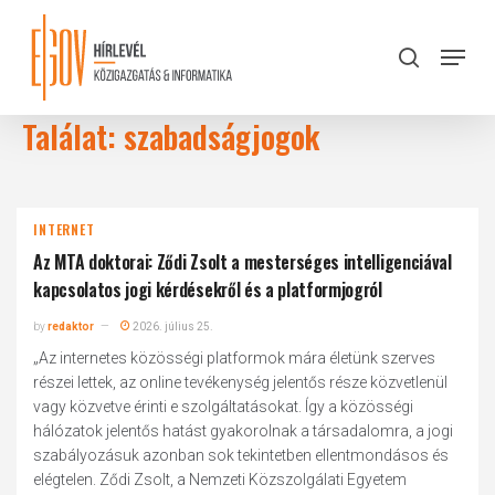
Skip
to
Menu
search
main
Close
content
Menu
Találat: szabadságjogok
INTERNET
Az MTA doktorai: Ződi Zsolt a mesterséges intelligenciával
kapcsolatos jogi kérdésekről és a platformjogról
by
redaktor
2026. július 25.
„Az internetes közösségi platformok mára életünk szerves
részei lettek, az online tevékenység jelentős része közvetlenül
vagy közvetve érinti e szolgáltatásokat. Így a közösségi
hálózatok jelentős hatást gyakorolnak a társadalomra, a jogi
szabályozásuk azonban sok tekintetben ellentmondásos és
elégtelen. Ződi Zsolt, a Nemzeti Közszolgálati Egyetem