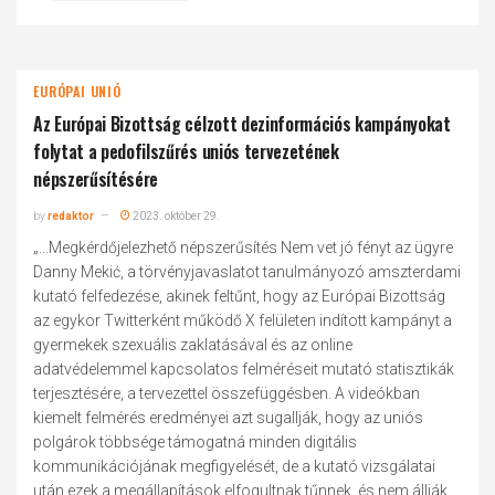
EURÓPAI UNIÓ
Az Európai Bizottság célzott dezinformációs kampányokat
folytat a pedofilszűrés uniós tervezetének
népszerűsítésére
by
redaktor
2023. október 29.
„...Megkérdőjelezhető népszerűsítés Nem vet jó fényt az ügyre
Danny Mekić, a törvényjavaslatot tanulmányozó amszterdami
kutató felfedezése, akinek feltűnt, hogy az Európai Bizottság
az egykor Twitterként működő X felületen indított kampányt a
gyermekek szexuális zaklatásával és az online
adatvédelemmel kapcsolatos felméréseit mutató statisztikák
terjesztésére, a tervezettel összefüggésben. A videókban
kiemelt felmérés eredményei azt sugallják, hogy az uniós
polgárok többsége támogatná minden digitális
kommunikációjának megfigyelését, de a kutató vizsgálatai
után ezek a megállapítások elfogultnak tűnnek, és nem állják