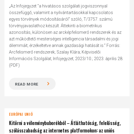
„Az Infojegyzet "a hivatásos szolgálati jogviszonnyal
összefüggő, valamint a nyilvántartásokkal kapcsolatos
egyes törvények módosításáról" szóló, T/3757. számú
törvényjavaslathoz készült. Áttekinti a biometrikus
azonosítás, különösen az arcképfelismerő rendszerek és az
azt működtető mesterséges intelligencia társadalmi és jogi
dilemmáit; érzékeltetve annak gazdasági hatását is.” Forrás:
Arcfelismerő rendszerek; Szalay Klára; Képviselői
Információs Szolgálat; Infojegyzet; 2023/10.; 2023. április 28.
(PDF)
READ MORE
EURÓPAI UNIÓ
Kitörni a véleménybuborékból – Átláthatóság, felelősség,
szólásszabadság az internetes platformokon: az uniós