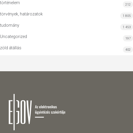
történelem
212
törvények, határozatok
1 805
tudomány
1 453
Uncategorized
197
zöld átállás
402