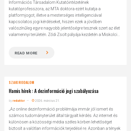
Információs Társadalom Kutatóintézetének
kutatóprofesszora, az MTA doktora ezért kutatja a
platformjogot, illetve a mesterséges intelligenciával
kapcsolatos jogi kérdéseket, hiszen ezek a jövőben
valószínűleg egyre nagyobb jelentőségre tesznek szert az élet
valamennyi területén. Ződi Zsolt pályája kezdetén a Miskolci...
READ MORE
SZAKIRODALOM
Hamis hírek : A dezinformáció jogi szabályozása
by
redaktor
2026. március 21.
„Az online dezinformáció problémája immár jól ismert és
számos tudományterület által tárgyalt kérdés. Az internet és
különösen a közösségi média széles körben lehetőséget
biztosít a valótlan információk terjedésé re. Azonban a tények