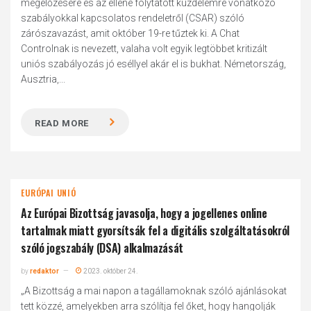
megelőzésére és az ellene folytatott küzdelemre vonatkozó
szabályokkal kapcsolatos rendeletről (CSAR) szóló
zárószavazást, amit október 19-re tűztek ki. A Chat
Controlnak is nevezett, valaha volt egyik legtöbbet kritizált
uniós szabályozás jó eséllyel akár el is bukhat. Németország,
Ausztria,...
READ MORE
EURÓPAI UNIÓ
Az Európai Bizottság javasolja, hogy a jogellenes online
tartalmak miatt gyorsítsák fel a digitális szolgáltatásokról
szóló jogszabály (DSA) alkalmazását
by
redaktor
2023. október 24.
„A Bizottság a mai napon a tagállamoknak szóló ajánlásokat
tett közzé, amelyekben arra szólítja fel őket, hogy hangolják