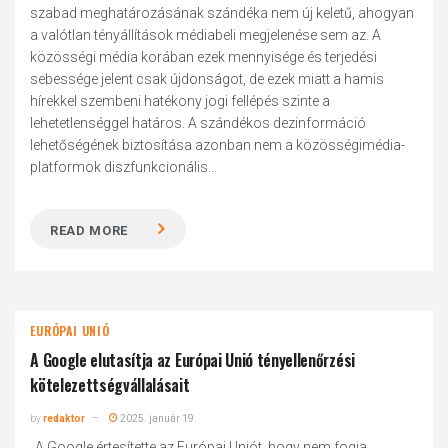
szabad meghatározásának szándéka nem új keletű, ahogyan
a valótlan tényállítások médiabeli megjelenése sem az. A
közösségi média korában ezek mennyisége és terjedési
sebessége jelent csak újdonságot, de ezek miatt a hamis
hírekkel szembeni hatékony jogi fellépés szinte a
lehetetlenséggel határos. A szándékos dezinformáció
lehetőségének biztosítása azonban nem a közösségimédia-
platformok diszfunkcionális...
READ MORE
EURÓPAI UNIÓ
A Google elutasítja az Európai Unió tényellenőrzési
kötelezettségvállalásait
by
redaktor
2025. január 19.
„A Google értesítette az Európai Uniót, hogy nem fogja