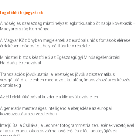
Legutóbbi bejegyzések
A hőség és szárazság miatti helyzet legkritikusabb öt napja következik –
Magyarország Kormánya
A Magyar Közlönyben megjelentek az európai uniós források elérése
érdekében módosított helyreállítási terv részletei
Miniszteri biztos készíti elő az Egészségügyi Minőségellenőrzési
Hatóság létrehozását
Transzlációs jövőkutatás: a lehetséges jövők szisztematikus
vizsgálatától a jelenben meghozott kutatási, finanszírozási és képzési
döntésekig
Az EU elektrifikációval küzdene a klímaváltozás ellen
A generatív mesterséges intelligencia elterjedése az európai
közigazgatási szervezetekben
Interjú Balla Csillával, a Lechner fotogrammetriai területének vezetőjével
a hazai téradat-ökoszisztéma jövőjéről és a légi adatgyűjtések