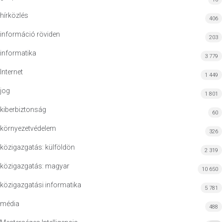
hírközlés
406
információ röviden
203
informatika
3 779
Internet
1 449
jog
1 801
kiberbiztonság
60
környezetvédelem
326
közigazgatás: külföldön
2 319
közigazgatás: magyar
10 650
közigazgatási informatika
5 781
média
488