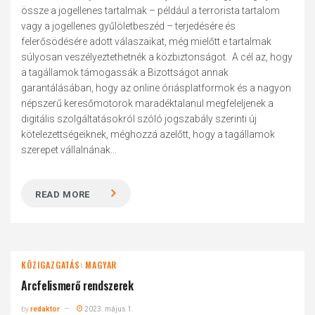
össze a jogellenes tartalmak – például a terrorista tartalom
vagy a jogellenes gyűlöletbeszéd – terjedésére és
felerősödésére adott válaszaikat, még mielőtt e tartalmak
súlyosan veszélyeztethetnék a közbiztonságot. A cél az, hogy
a tagállamok támogassák a Bizottságot annak
garantálásában, hogy az online óriásplatformok és a nagyon
népszerű keresőmotorok maradéktalanul megfeleljenek a
digitális szolgáltatásokról szóló jogszabály szerinti új
kötelezettségeiknek, méghozzá azelőtt, hogy a tagállamok
szerepet vállalnának...
READ MORE
KÖZIGAZGATÁS: MAGYAR
Arcfelismerő rendszerek
by
redaktor
2023. május 1.