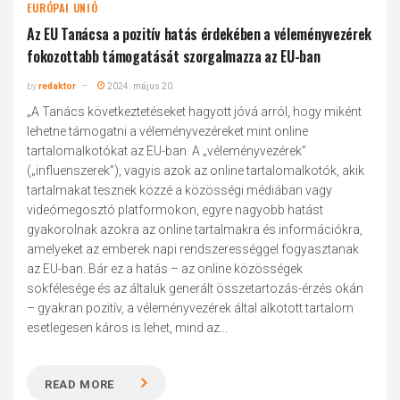
EURÓPAI UNIÓ
Az EU Tanácsa a pozitív hatás érdekében a véleményvezérek
fokozottabb támogatását szorgalmazza az EU-ban
by
redaktor
2024. május 20.
„A Tanács következtetéseket hagyott jóvá arról, hogy miként
lehetne támogatni a véleményvezéreket mint online
tartalomalkotókat az EU-ban. A „véleményvezérek”
(„influenszerek”), vagyis azok az online tartalomalkotók, akik
tartalmakat tesznek közzé a közösségi médiában vagy
videómegosztó platformokon, egyre nagyobb hatást
gyakorolnak azokra az online tartalmakra és információkra,
amelyeket az emberek napi rendszerességgel fogyasztanak
az EU-ban. Bár ez a hatás – az online közösségek
sokfélesége és az általuk generált összetartozás-érzés okán
– gyakran pozitív, a véleményvezérek által alkotott tartalom
esetlegesen káros is lehet, mind az...
READ MORE