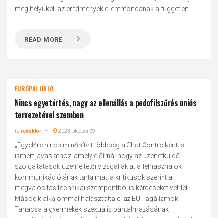
meg helyüket, az eredmények ellentmondanak a független...
READ MORE
EURÓPAI UNIÓ
Nincs egyetértés, nagy az ellenállás a pedofilszűrés uniós
tervezetével szemben
by
redaktor
2023. október 29.
„Egyelőre nincs minősített többség a Chat Controlként is
ismert javaslathoz, amely előírná, hogy az üzenetküldő
szolgáltatások üzemeltetői vizsgálják át a felhasználók
kommunikációjának tartalmát, a kritikusok szerint a
megvalósítás technikai szempontból is kérdéseket vet fel.
Második alkalommal halasztotta el az EU Tagállamok
Tanácsa a gyermekek szexuális bántalmazásának