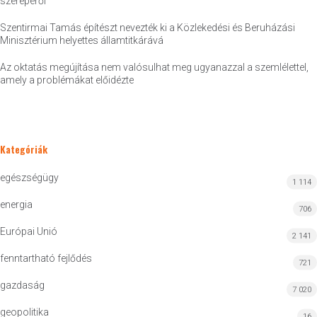
szerepéről
Szentirmai Tamás építészt nevezték ki a Közlekedési és Beruházási
Minisztérium helyettes államtitkárává
Az oktatás megújítása nem valósulhat meg ugyanazzal a szemlélettel,
amely a problémákat előidézte
Kategóriák
egészségügy
1 114
energia
706
Európai Unió
2 141
fenntartható fejlődés
721
gazdaság
7 020
geopolitika
16