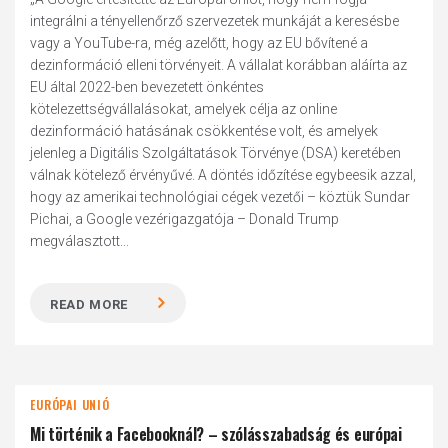
integrálni a tényellenőrző szervezetek munkáját a keresésbe
vagy a YouTube-ra, még azelőtt, hogy az EU bővítené a
dezinformáció elleni törvényeit. A vállalat korábban aláírta az
EU által 2022-ben bevezetett önkéntes
kötelezettségvállalásokat, amelyek célja az online
dezinformáció hatásának csökkentése volt, és amelyek
jelenleg a Digitális Szolgáltatások Törvénye (DSA) keretében
válnak kötelező érvényűvé. A döntés időzítése egybeesik azzal,
hogy az amerikai technológiai cégek vezetői – köztük Sundar
Pichai, a Google vezérigazgatója – Donald Trump
megválasztott...
READ MORE
EURÓPAI UNIÓ
Mi történik a Facebooknál? – szólásszabadság és európai