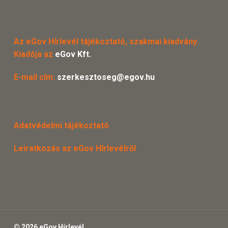
Az eGov Hírlevél tájékoztató, szakmai kiadvány.
Kiadója az
eGov Kft.
E-mail cím:
szerkesztoseg@egov.hu
Adatvédelmi tájékoztató
Leiratkozás az eGov Hírlevélről
© 2026 eGov Hírlevél.