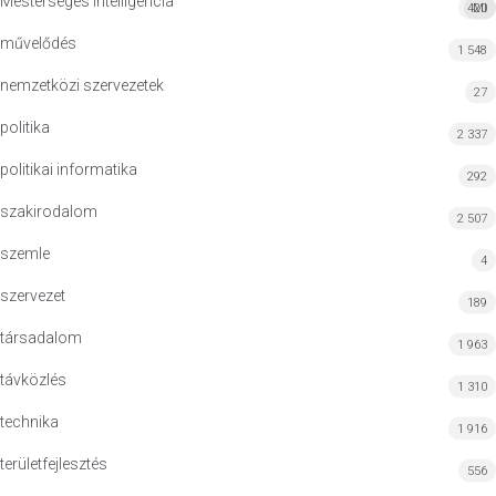
Mesterséges Intelligencia
420
MI
művelődés
1 548
nemzetközi szervezetek
27
politika
2 337
politikai informatika
292
szakirodalom
2 507
szemle
4
szervezet
189
társadalom
1 963
távközlés
1 310
technika
1 916
területfejlesztés
556