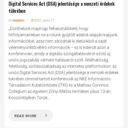
Digital Services Act (DSA) jelentősége a nemzeti érdekek
tükrében
by
redaktor
2022. július 17.
„Dönthetünk majd úgy felhasználóként, hogy
hírfolyamainkban ne a rólunk gyűjtött adatok alapján kapjunk
információkat, azaz nem záródnak ki életünkből a saját
véleményünktől eltérő információk – ez is kiderült azon a
konferencián, amely a digitális szolgáltatásokról szóló új
uniós jogszabály várható hatásairól szólt. Átláthatóság,
felelősség, szólásszabadság az internetes platformokon: az
uniós Digital Services Act (DSA) jelentősége a nemzeti érdekek
tükrében címmel tartott konferenciát az NKE Információs
Társadalom Kutatóintézete (ITKI) és a Mathias Corvinus
Collegium az egyetem Zrínyi Miklós termében július 13-án.
Köszöntőjében Török...
READ MORE