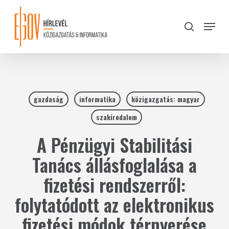
Skip
to
Menu
search
main
Close
content
Menu
gazdaság
informatika
közigazgatás: magyar
szakirodalom
A Pénzügyi Stabilitási
Tanács állásfoglalása a
fizetési rendszerről:
folytatódott az elektronikus
fizetési módok térnyerése