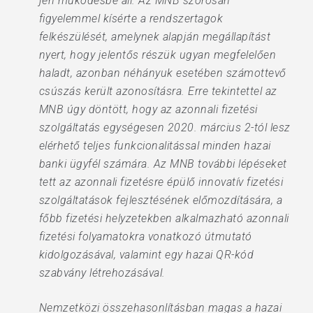
jén működésbe áll. Az MNB szorosan
figyelemmel kísérte a rendszertagok
felkészülését, amelynek alapján megállapítást
nyert, hogy jelentős részük ugyan megfelelően
haladt, azonban néhányuk esetében számottevő
csúszás került azonosításra. Erre tekintettel az
MNB úgy döntött, hogy az azonnali fizetési
szolgáltatás egységesen 2020. március 2-tól lesz
elérhető teljes funkcionalitással minden hazai
banki ügyfél számára. Az MNB további lépéseket
tett az azonnali fizetésre épülő innovatív fizetési
szolgáltatások fejlesztésének előmozdítására, a
főbb fizetési helyzetekben alkalmazható azonnali
fizetési folyamatokra vonatkozó útmutató
kidolgozásával, valamint egy hazai QR-kód
szabvány létrehozásával.
Nemzetközi összehasonlításban magas a hazai