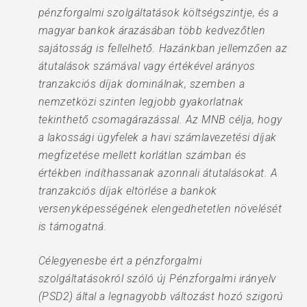
pénzforgalmi szolgáltatások költségszintje, és a
magyar bankok árazásában több kedvezőtlen
sajátosság is fellelhető. Hazánkban jellemzően az
átutalások számával vagy értékével arányos
tranzakciós díjak dominálnak, szemben a
nemzetközi szinten legjobb gyakorlatnak
tekinthető csomagárazással. Az MNB célja, hogy
a lakossági ügyfelek a havi számlavezetési díjak
megfizetése mellett korlátlan számban és
értékben indíthassanak azonnali átutalásokat. A
tranzakciós díjak eltörlése a bankok
versenyképességének elengedhetetlen növelését
is támogatná.
Célegyenesbe ért a pénzforgalmi
szolgáltatásokról szóló új Pénzforgalmi irányelv
(PSD2) által a legnagyobb változást hozó szigorú