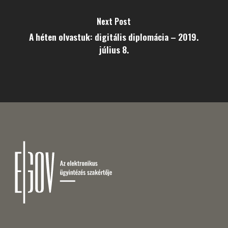
Next Post
A héten olvastuk: digitális diplomácia – 2019.
július 8.