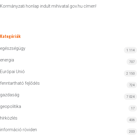
Kormányzati honlap indult mihivatal.gov.hu címen!
Kategóriák
egészségügy
1 114
energia
707
Európai Unió
2 150
fenntartható fejlődés
724
gazdaság
7 024
geopolitika
17
hírközlés
406
információ röviden
203