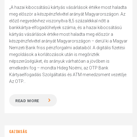
„A hazai kibocsátású kártyás vásárlások értéke most haladta
meg először a készpénzfelvétel arányát Magyarországon. Az
előző negyedévhez viszonyítva 8,5 százalékkal nőtt a
bankkártya-elfogadóhelyek száma, és a hazai kibocsátású
kártyás vásárlások értéke most haladta meg először a
készpénzfelvétel arányát Magyarországon – derül ki a Magyar
Nemzeti Bank friss pénzforgalmi adataiból. A digitális fizetési
megoldások a korlátozások után is megőrizték
népszerűségüket, és arányuk várhatóan a jövőben is
emelkedni fog – mondta Hideg Noémi, az OTP Bank
Kártyaelfogadás Szolgáltatás és ATM menedzsment vezetője.
Az OTP...
READ MORE
GAZDASÁG