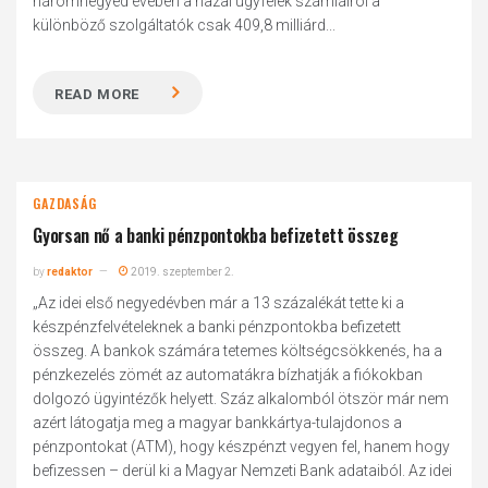
háromnegyed évében a hazai ügyfelek számláiról a
különböző szolgáltatók csak 409,8 milliárd...
READ MORE
GAZDASÁG
Gyorsan nő a banki pénzpontokba befizetett összeg
by
redaktor
2019. szeptember 2.
„Az idei első negyedévben már a 13 százalékát tette ki a
készpénzfelvételeknek a banki pénzpontokba befizetett
összeg. A bankok számára tetemes költségcsökkenés, ha a
pénzkezelés zömét az automatákra bízhatják a fiókokban
dolgozó ügyintézők helyett. Száz alkalomból ötször már nem
azért látogatja meg a magyar bankkártya-tulajdonos a
pénzpontokat (ATM), hogy készpénzt vegyen fel, hanem hogy
befizessen – derül ki a Magyar Nemzeti Bank adataiból. Az idei