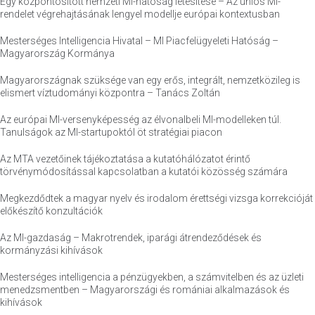
Egy központosított nemzeti MI-hatóság létesítése – Az uniós MI-
rendelet végrehajtásának lengyel modellje európai kontextusban
Mesterséges Intelligencia Hivatal – MI Piacfelügyeleti Hatóság –
Magyarország Kormánya
Magyarországnak szüksége van egy erős, integrált, nemzetközileg is
elismert víztudományi központra – Tanács Zoltán
Az európai MI-versenyképesség az élvonalbeli MI-modelleken túl.
Tanulságok az MI-startupoktól öt stratégiai piacon
Az MTA vezetőinek tájékoztatása a kutatóhálózatot érintő
törvénymódosítással kapcsolatban a kutatói közösség számára
Megkezdődtek a magyar nyelv és irodalom érettségi vizsga korrekcióját
előkészítő konzultációk
Az MI-gazdaság – Makrotrendek, iparági átrendeződések és
kormányzási kihívások
Mesterséges intelligencia a pénzügyekben, a számvitelben és az üzleti
menedzsmentben – Magyarországi és romániai alkalmazások és
kihívások