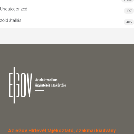
Uncategorized
197
zöld átállás
405
Az eGov Hírlevél tájékoztató, szakmai kiadvány.