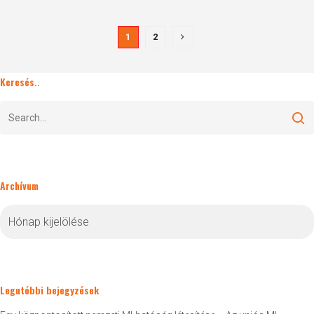
1
2
Keresés..
Archívum
Archívum
Legutóbbi bejegyzések