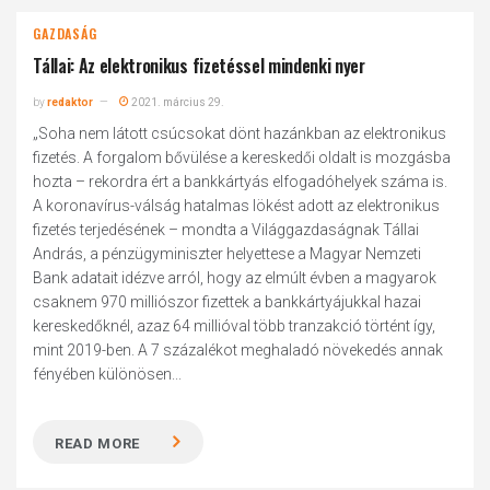
GAZDASÁG
Tállai: Az elektronikus fizetéssel mindenki nyer
by
redaktor
2021. március 29.
„Soha nem látott csúcsokat dönt hazánkban az elektronikus
fizetés. A forgalom bővülése a kereskedői oldalt is mozgásba
hozta – rekordra ért a bankkártyás elfogadóhelyek száma is.
A koronavírus-válság hatalmas lökést adott az elektronikus
fizetés terjedésének – mondta a Világgazdaságnak Tállai
András, a pénzügyminiszter helyettese a Magyar Nemzeti
Bank adatait idézve arról, hogy az elmúlt évben a magyarok
csaknem 970 milliószor fizettek a bankkártyájukkal hazai
kereskedőknél, azaz 64 millióval több tranzakció történt így,
mint 2019-ben. A 7 százalékot meghaladó növekedés annak
fényében különösen...
READ MORE