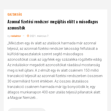
GAZDASÁG
Azonnal fizetési rendszer: megújítás előtt a másodlagos
azonosítók
by
redaktor
2021. március 7.
„Miközben egy év alatt az utalások harmada már azonnal
teljesül, az azonnali fizetési rendszer lakossági felfutását a
külföldi tapasztalatok szerint segítő másodlagos
azonosítókat csak az ügyfelek egy százaléka rögzítette eddig.
Az induláskor megadott azonosítókat ráadásul mostanság
meg is kell újítani. A z elmúlt egy év alatt csaknem 150 millió
tranzakció teljesült az azonnali fizetési rendszerben összesen
30 ezermil­liárd forint értékben. Az összes átutalásos
tranzakció csaknem harmada már így bonyolódik le, egy
átlagos munkanapon 400 ezer utalás teljesül pillanatok alatt:
a Magyar Nemzeti...