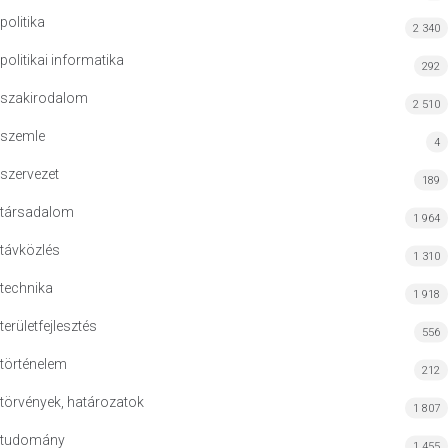
politika
2 340
politikai informatika
292
szakirodalom
2 510
szemle
4
szervezet
189
társadalom
1 964
távközlés
1 310
technika
1 918
területfejlesztés
556
történelem
212
törvények, határozatok
1 807
tudomány
1 455