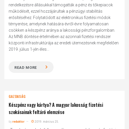
rendelkezésre állásukkal támogatták a pénz és tőkepiacok
működését, ezzel hozzájárultak a pénzügyi stabilitás
erősítéséhez. Folytatódott az elektronikus fizetési módok
térnyerése, amelynek hatására évről-évre folyamatosan
csökken a készpénz aránya a lakossági pénzforgalomban.
Az MNB döntése értelmében az azonnali fizetési rendszer
központi infrastruktúrája az eredeti ütemezésnek megfelelően
2019. július 1-jén éles...
READ MORE
GAZDASÁG
Készpénz vagy kártya? A magyar lakosság fizetési
szokásainak feltáró elemzése
by
redaktor
2019. március 25.