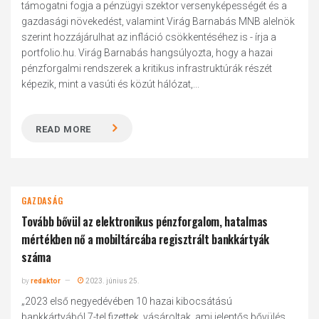
támogatni fogja a pénzügyi szektor versenyképességét és a
gazdasági növekedést, valamint Virág Barnabás MNB alelnök
szerint hozzájárulhat az infláció csökkentéséhez is - írja a
portfolio.hu. Virág Barnabás hangsúlyozta, hogy a hazai
pénzforgalmi rendszerek a kritikus infrastruktúrák részét
képezik, mint a vasúti és közút hálózat,...
READ MORE
GAZDASÁG
Tovább bővül az elektronikus pénzforgalom, hatalmas
mértékben nő a mobiltárcába regisztrált bankkártyák
száma
by
redaktor
2023. június 25.
„2023 első negyedévében 10 hazai kibocsátású
bankkártyából 7-tel fizettek, vásároltak, ami jelentős bővülés