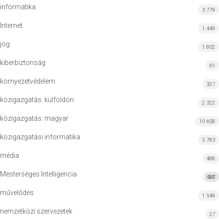
informatika
3 779
Internet
1 449
jog
1 802
kiberbiztonság
61
környezetvédelem
327
közigazgatás: külföldön
2 322
közigazgatás: magyar
10 658
közigazgatási informatika
5 783
média
488
Mesterséges Intelligencia
427
MI
művelődés
1 549
nemzetközi szervezetek
27