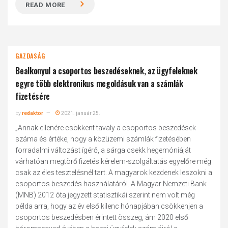
READ MORE
GAZDASÁG
Bealkonyul a csoportos beszedéseknek, az ügyfeleknek
egyre több elektronikus megoldásuk van a számlák
fizetésére
by
redaktor
2021. január 25.
„Annak ellenére csökkent tavaly a csoportos beszedések
száma és értéke, hogy a közüzemi számlák fizetésében
forradalmi változást ígérő, a sárga csekk hegemóniáját
várhatóan megtörő fizetésikérelem-szolgáltatás egyelőre még
csak az éles tesztelésnél tart. A magyarok kezdenek leszokni a
csoportos beszedés használatáról. A Magyar Nemzeti Bank
(MNB) 2012 óta jegyzett statisztikái szerint nem volt még
példa arra, hogy az év első kilenc hónapjában csökkenjen a
csoportos beszedésben érintett összeg, ám 2020 első