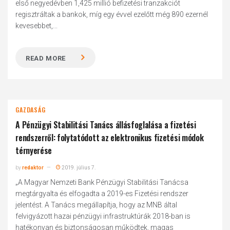
első negyedévben 1,425 millió befizetési tranzakciót
regisztráltak a bankok, míg egy évvel ezelőtt még 890 ezernél
kevesebbet,...
READ MORE
GAZDASÁG
A Pénzügyi Stabilitási Tanács állásfoglalása a fizetési
rendszerről: folytatódott az elektronikus fizetési módok
térnyerése
by
redaktor
2019. július 7.
„A Magyar Nemzeti Bank Pénzügyi Stabilitási Tanácsa
megtárgyalta és elfogadta a 2019-es Fizetési rendszer
jelentést. A Tanács megállapítja, hogy az MNB által
felvigyázott hazai pénzügyi infrastruktúrák 2018-ban is
hatékonyan és biztonságosan működtek, magas