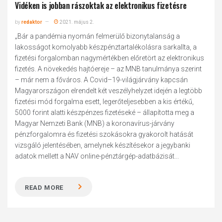
Vidéken is jobban rászoktak az elektronikus fizetésre
by
redaktor
2021. május 2.
„Bár a pandémia nyomán felmerülő bizonytalanság a
lakosságot komolyabb készpénztartalékolásra sarkallta, a
fizetési forgalomban nagymértékben előretört az elektronikus
fizetés. A növekedés hajtóereje – az MNB tanulmánya szerint
– már nem a főváros. A Covid–19-világjárvány kapcsán
Magyarországon elrendelt két veszélyhelyzet idején a legtöbb
fizetési mód forgalma esett, legerőteljesebben a kis értékű,
5000 forint alatti készpénzes fizetéseké – állapította meg a
Magyar Nemzeti Bank (MNB) a koronavírus-járvány
pénzforgalomra és fizetési szokásokra gyakorolt hatását
vizsgáló jelentésében, amelynek készítésekor a jegybanki
adatok mellett a NAV online-pénztárgép-adatbázisát...
READ MORE