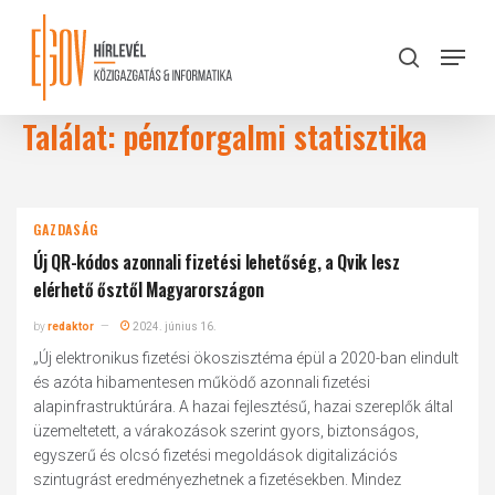
Skip
to
Menu
search
main
Close
content
Menu
Találat: pénzforgalmi statisztika
GAZDASÁG
Új QR-kódos azonnali fizetési lehetőség, a Qvik lesz
elérhető ősztől Magyarországon
by
redaktor
2024. június 16.
„Új elektronikus fizetési ökoszisztéma épül a 2020-ban elindult
és azóta hibamentesen működő azonnali fizetési
alapinfrastruktúrára. A hazai fejlesztésű, hazai szereplők által
üzemeltetett, a várakozások szerint gyors, biztonságos,
egyszerű és olcsó fizetési megoldások digitalizációs
szintugrást eredményezhetnek a fizetésekben. Mindez