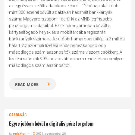
az egy évvel ezelőtti adatokhoz képest. 12 hónap alatt több
mint 300 ezerrel bővült az aktívan használt bankkártyák
száma Magyarországon – derül ki az MNB legfrissebb
pénzforgalmi adataiból. Ezzel párhuzamosan bővült a
kártyaelfogadó helyek és a mobiltárcába regisztrált
bankkártyák száma is. Az utóbbi hamarosan átlépi a 2 milliós
határt. Az azonnali fizetési rendszerhez kapcsolódó
másodlagos számlaazonosítók száma viszont csökkent. A
fizetési számlák 99%-hoz továbbra sem rendeltek semmilyen
másodlagos számlaazonosítót...
READ MORE
GAZDASÁG
Egyre jobban bővül a digitális pénzforgalom
by
redaktor
2021. szeptember 26.