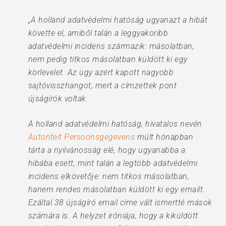
„A holland adatvédelmi hatóság ugyanazt a hibát
követte el, amiből talán a leggyakoribb
adatvédelmi incidens származik: másolatban,
nem pedig titkos másolatban küldött ki egy
körlevelet. Az ügy azért kapott nagyobb
sajtóvisszhangot, mert a címzettek pont
újságírók voltak.
A holland adatvédelmi hatóság, hivatalos nevén
Autoriteit Persoonsgegevens
múlt hónapban
tárta a nyilvánosság elé, hogy ugyanabba a
hibába esett, mint talán a legtöbb adatvédelmi
incidens elkövetője: nem titkos másolatban,
hanem rendes másolatban küldött ki egy emailt.
Ezáltal 38 újságíró email címe vált ismertté mások
számára is. A helyzet iróniája, hogy a kiküldött