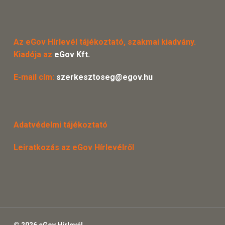
Az eGov Hírlevél tájékoztató, szakmai kiadvány.
Kiadója az
eGov Kft.
E-mail cím:
szerkesztoseg@egov.hu
Adatvédelmi tájékoztató
Leiratkozás az eGov Hírlevélről