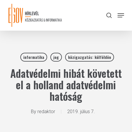
Skip
to
Menu
search
main
Close
content
Menu
informatika
jog
közigazgatás: külföldön
Adatvédelmi hibát követett
el a holland adatvédelmi
hatóság
By
redaktor
2019. július 7.