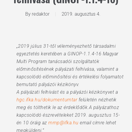
By
redaktor
2019. augusztus 4.
„2019 július 31-től véleményezhető társadalmi
egyeztetés keretében a GINOP-1.1.4-16 Magyar
Multi Program tanácsadói szolgáltatók
előminősítésének pályázati felhívása, valamint a
kapcsolódó előminősítési és értékelési folyamatot
bemutató pályázói kézikönyv.
A pályázati felhívást és a pályázói kézikönyvet a
hgc.ifka.hu/dokumentumtar
felületén nézhetik
meg és tölthetik le az érdeklődők.A pályázathoz
kapcsolódó észrevételeket 2019. augusztus 15-
én 10 óráig az
mmp@ifka.hu
email címre lehet
megküldeni.”