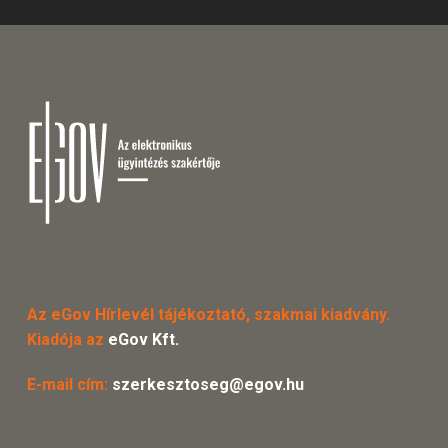
Az eGov Hírlevél tájékoztató, szakmai kiadvány.
Kiadója az
eGov Kft.
E-mail cím:
szerkesztoseg@egov.hu