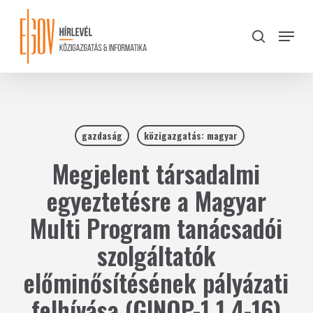
Skip
to
Menu
search
main
Close
content
Menu
gazdaság
közigazgatás: magyar
Megjelent társadalmi
egyeztetésre a Magyar
Multi Program tanácsadói
szolgáltatók
előminősítésének pályázati
felhívása (GINOP-1.1.4-16)