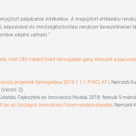
yújtott pályázatok értékelése. A megújított értékelési rends
l, képzésével és minőségbiztosítási rendszer bevezetésével t
ember elejére várható.”
öbb, mint 180 milliárd forint támogatási igény érkezett a piacvez
novációs projektek támogatása 2019-1.1.1-PIACI_KFI
; Nemzeti Ku
 (Verzió: 2)
utatási, Fejlesztési és Innovációs Hivatal; 2018. február 5-márci
tt be az Országos Innovációs Fórum rendezvényeibe
; Nemzeti K