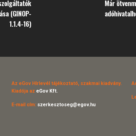
szolgáltatók
Már ötvenmi
vása (GINOP-
adóhivatalh
1.1.4-16)
Az eGov Hírlevél tájékoztató, szakmai kiadvány.
A
Kiadója az
eGov Kft.
L
E-mail cím:
szerkesztoseg@egov.hu