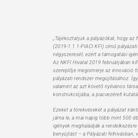
Hit enter to search or ESC to close
„Tájékoztatjuk a pályázókat, hogy az 
(2019-1.1.1-PIACI KFI) című pályázati
négyszeresét, ezért a támogatási igén
Az NKFI Hivatal 2019 februárjában k
szereplője megismerje az innováció fo
pályázati rendszer megújításához. Így 
valamint az azt követő nyilvános társ
konstrukciójába, a piacvezérelt kutatá
Ezeket a törekvéseket a pályázat irán
járna le, a mai napig több mint 500 d
igények meghaladják a rendelkezésre á
benyújtást – a Pályázati felhívásban,