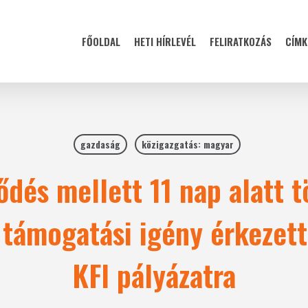
FŐOLDAL
HETI HÍRLEVÉL
FELIRATKOZÁS
CÍMK
gazdaság
közigazgatás: magyar
ődés mellett 11 nap alatt 
t támogatási igény érkezett
KFI pályázatra