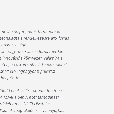
 innovációs projektek támogatása
meghaladta a rendelkezésre álló forrás
órakor lezárja.
umot, hogy az ökoszisztéma minden
z innovációs környezet, valamint a
tba, és a konzultáció tapasztalatait,
ár az idei legnagyobb pályázati
 beépítette.
határidő csak 2019. augusztus 5-én
l. Mivel a benyújtott támogatási
érdekében az NKFI Hivatal a
ltaknak megfelelően – a benyújtási