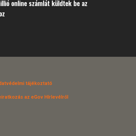
llió online számlát küldtek be az
oz
datvédelmi tájékoztató
eiratkozás az eGov Hírlevélről