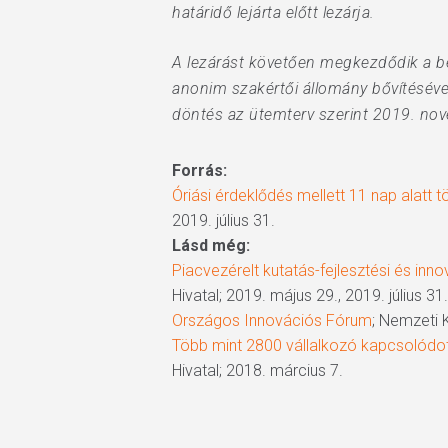
határidő lejárta előtt lezárja.
A lezárást követően megkezdődik a ben
anonim szakértői állomány bővítéséve
döntés az ütemterv szerint 2019. nov
Forrás:
Óriási érdeklődés mellett 11 nap alatt t
2019. július 31.
Lásd még:
Piacvezérelt kutatás-fejlesztési és in
Hivatal; 2019. május 29., 2019. július 31.
Országos Innovációs Fórum
; Nemzeti K
Több mint 2800 vállalkozó kapcsolódo
Hivatal; 2018. március 7.