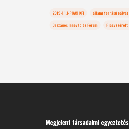
2019-1.1.1-PIACI KFI
állami forrású pályá
Országos Innovációs Fórum
Piacvezérelt 
Megjelent társadalmi egyezteté