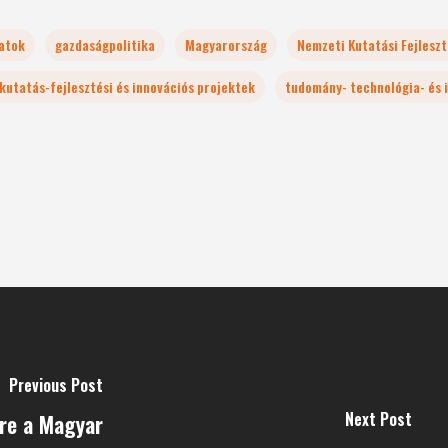
zatok
gazdaságpolitika
Magyarország
Nemzeti Kutatási Fejleszté
kutatás-fejlesztési és innovációs projektek
tudomány- technológia- és i
Previous Post
Next Post
sre a Magyar