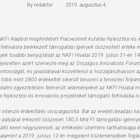
By
redaktor
2019. augusztus 4.
NKFI Alapból meghirdetett Piacvezérelt kutatás-fejlesztési és
 felhívásra beérkezett támogatási igények összesített értéke 
yek további benyújtását az NKFI Hivatal 2019. július 31-én 14 
ifejezetten azért szervezte meg az Országos Innovációs Fór
ntosságát, és javaslataival közvetlenül is hozzájárulhasson a
több mint 2800 érdekeltet sikerült bevonni a tervezési folyama
adalmi egyeztetésen felmerült véleményeket az NKFI Hivatal m
s-fejlesztési és innovációs projekteket támogató felhívásba is
ti intenzív érdeklődés visszaigazolta. Bár az eredeti beadási 
b pályázat érkezett összesen 180,5 Mrd Ft támogatási igénnye
lló keret négyszeresét, az értékelési ütemterv tarthatósága 
 valamint a 2019. június 12-én megjelent közleményében fogla