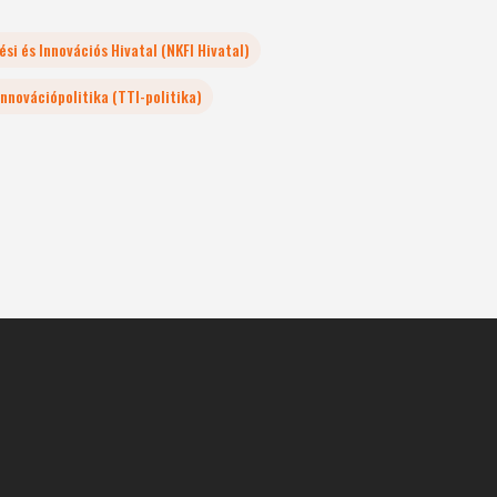
si és Innovációs Hivatal (NKFI Hivatal)
nnovációpolitika (TTI-politika)