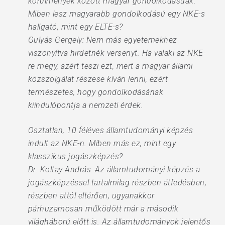
körülmények között magyar gondolkodásúak.
Miben lesz magyarabb gondolkodású egy NKE-s
hallgató, mint egy ELTE-s?
Gulyás Gergely: Nem más egyetemekhez
viszonyítva hirdetnék versenyt. Ha valaki az NKE-
re megy, azért teszi ezt, mert a magyar állami
közszolgálat részese kíván lenni, ezért
természetes, hogy gondolkodásának
kiindulópontja a nemzeti érdek.
Osztatlan, 10 féléves államtudományi képzés
indult az NKE-n. Miben más ez, mint egy
klasszikus jogászképzés?
Dr. Koltay András: Az államtudományi képzés a
jogászképzéssel tartalmilag részben átfedésben,
részben attól eltérően, ugyanakkor
párhuzamosan működött már a második
világháború előtt is. Az államtudományok jelentős