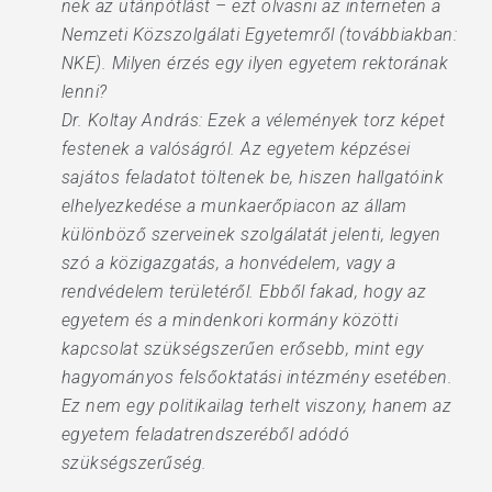
nek az utánpótlást – ezt olvasni az interneten a
Nemzeti Közszolgálati Egyetemről (továbbiakban:
NKE). Milyen érzés egy ilyen egyetem rektorának
lenni?
Dr. Koltay András: Ezek a vélemények torz képet
festenek a valóságról. Az egyetem képzései
sajátos feladatot töltenek be, hiszen hallgatóink
elhelyezkedése a munkaerőpiacon az állam
különböző szerveinek szolgálatát jelenti, legyen
szó a közigazgatás, a honvédelem, vagy a
rendvédelem területéről. Ebből fakad, hogy az
egyetem és a mindenkori kormány közötti
kapcsolat szükségszerűen erősebb, mint egy
hagyományos felsőoktatási intézmény esetében.
Ez nem egy politikailag terhelt viszony, hanem az
egyetem feladatrendszeréből adódó
szükségszerűség.