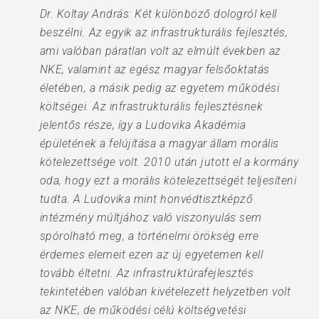
Dr. Koltay András: Két különböző dologról kell
beszélni. Az egyik az infrastrukturális fejlesztés,
ami valóban páratlan volt az elmúlt években az
NKE, valamint az egész magyar felsőoktatás
életében, a másik pedig az egyetem működési
költségei. Az infrastrukturális fejlesztésnek
jelentős része, így a Ludovika Akadémia
épületének a felújítása a magyar állam morális
kötelezettsége volt. 2010 után jutott el a kormány
oda, hogy ezt a morális kötelezettségét teljesíteni
tudta. A Ludovika mint honvédtisztképző
intézmény múltjához való viszonyulás sem
spórolható meg, a történelmi örökség erre
érdemes elemeit ezen az új egyetemen kell
tovább éltetni. Az infrastruktúrafejlesztés
tekintetében valóban kivételezett helyzetben volt
az NKE, de működési célú költségvetési