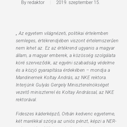
By
redaktor
2019. szeptember 15.
„ Az egyetem világnézeti, politikai értelemben
semleges, értékrendjében viszont értelemszerűen
nem lehet az. Ez az értékrend ugyanis a magyar
állam, a magyar emberek, a közösség szolgálata
köré szerveződik, az egyéni szabadság védelme
és a közjó gyarapítása érdekében – mondja a
Mandinernek Koltay András, az NKE rektora.
Interjúnk Gulyás Gergely Miniszterelnökséget
vezető miniszterrel és Koltay Andrással, az NKE
rektorával.
Fideszes káderképző, Orbán kedvenc egyeteme,
két marékkal szórja az uniós pénzt, képzi a NER-