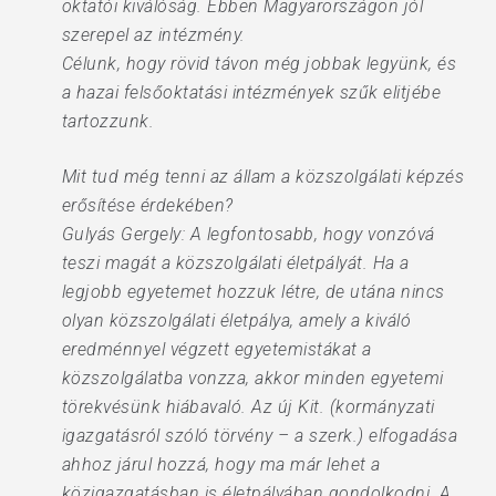
oktatói kiválóság. Ebben Magyarországon jól
szerepel az intézmény.
Célunk, hogy rövid távon még jobbak legyünk, és
a hazai felsőoktatási intézmények szűk elitjébe
tartozzunk.
Mit tud még tenni az állam a közszolgálati képzés
erősítése érdekében?
Gulyás Gergely: A legfontosabb, hogy vonzóvá
teszi magát a közszolgálati életpályát. Ha a
legjobb egyetemet hozzuk létre, de utána nincs
olyan közszolgálati életpálya, amely a kiváló
eredménnyel végzett egyetemistákat a
közszolgálatba vonzza, akkor minden egyetemi
törekvésünk hiábavaló. Az új Kit. (kormányzati
igazgatásról szóló törvény – a szerk.) elfogadása
ahhoz járul hozzá, hogy ma már lehet a
közigazgatásban is életpályában gondolkodni. A