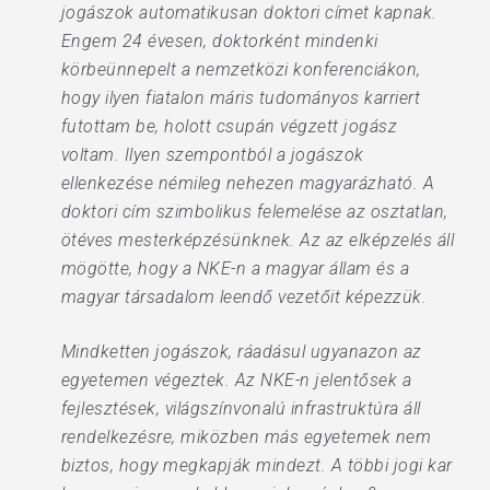
jogászok automatikusan doktori címet kapnak.
Engem 24 évesen, doktorként mindenki
körbeünnepelt a nemzetközi konferenciákon,
hogy ilyen fiatalon máris tudományos karriert
futottam be, holott csupán végzett jogász
voltam. Ilyen szempontból a jogászok
ellenkezése némileg nehezen magyarázható. A
doktori cím szimbolikus felemelése az osztatlan,
ötéves mesterképzésünknek. Az az elképzelés áll
mögötte, hogy a NKE-n a magyar állam és a
magyar társadalom leendő vezetőit képezzük.
Mindketten jogászok, ráadásul ugyanazon az
egyetemen végeztek. Az NKE-n jelentősek a
fejlesztések, világszínvonalú infrastruktúra áll
rendelkezésre, miközben más egyetemek nem
biztos, hogy megkapják mindezt. A többi jogi kar