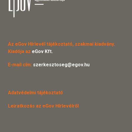
Az eGov Hírlevél tájékoztató, szakmai kiadvány.
Kiadója az
eGov Kft.
E-mail cím:
szerkesztoseg@egov.hu
Adatvédelmi tájékoztató
Leiratkozás az eGov Hírlevélről