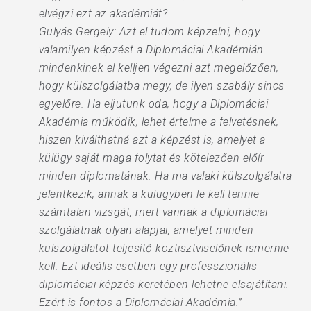
elvégzi ezt az akadémiát?
Gulyás Gergely: Azt el tudom képzelni, hogy
valamilyen képzést a Diplomáciai Akadémián
mindenkinek el kelljen végezni azt megelőzően,
hogy külszolgálatba megy, de ilyen szabály sincs
egyelőre. Ha eljutunk oda, hogy a Diplomáciai
Akadémia működik, lehet értelme a felvetésnek,
hiszen kiválthatná azt a képzést is, amelyet a
külügy saját maga folytat és kötelezően előír
minden diplomatának. Ha ma valaki külszolgálatra
jelentkezik, annak a külügyben le kell tennie
számtalan vizsgát, mert vannak a diplomáciai
szolgálatnak olyan alapjai, amelyet minden
külszolgálatot teljesítő köztisztviselőnek ismernie
kell. Ezt ideális esetben egy professzionális
diplomáciai képzés keretében lehetne elsajátítani.
Ezért is fontos a Diplomáciai Akadémia.”