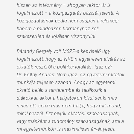
hiszen az intézmény – ahogyan rektor úr is
fogalmazott – a közigazgatás bázisát jelenti. A
közigazgatásnak pedig nem csupán a jelenlegi,
hanem a mindenkori kormányhoz kell
szakszerűen és lojálisan viszonyulni.
Bárándy Gergely volt MSZP-s képviselő úgy
fogalmazott, hogy az NKE-n egyenesen elvárás az
oktatók részéről a politikai lojalitás. Igaz ez?
Dr. Koltay András: Nem igaz. Az egyetemi oktatók
munkája teljesen szabad. Ahogy az egyetemi
oktató belép a tanterembe és találkozik a
diákokkal, akkor a hallgatókon kívül senki más
nincs ott, senki más nem hallja, hogy mit mond,
miről beszél. Ezt hívják oktatási szabadságnak,
vagy másként a tudomány szabadságának, ami a
mi egyetemünkön is maximálisan érvényesül.