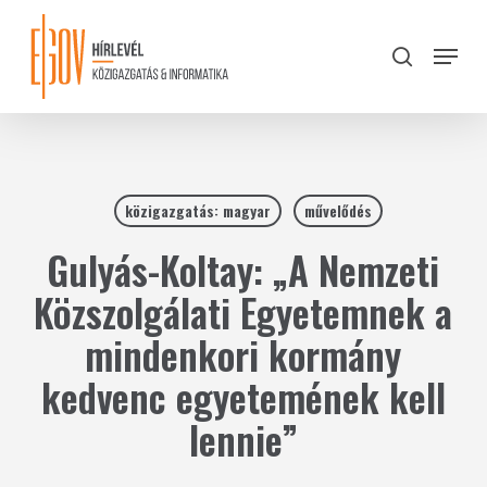
Skip
to
Menu
search
main
Close
content
Menu
közigazgatás: magyar
művelődés
Gulyás-Koltay: „A Nemzeti
Közszolgálati Egyetemnek a
mindenkori kormány
kedvenc egyetemének kell
lennie”