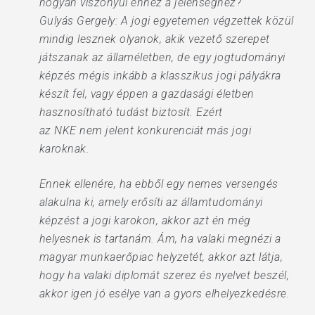
hogyan viszonyul ehhez a jelenséghez?
Gulyás Gergely: A jogi egyetemen végzettek közül
mindig lesznek olyanok, akik vezető szerepet
játszanak az államéletben, de egy jogtudományi
képzés mégis inkább a klasszikus jogi pályákra
készít fel, vagy éppen a gazdasági életben
hasznosítható tudást biztosít. Ezért
az NKE nem jelent konkurenciát más jogi
karoknak.
Ennek ellenére, ha ebből egy nemes versengés
alakulna ki, amely erősíti az államtudományi
képzést a jogi karokon, akkor azt én még
helyesnek is tartanám. Ám, ha valaki megnézi a
magyar munkaerőpiac helyzetét, akkor azt látja,
hogy ha valaki diplomát szerez és nyelvet beszél,
akkor igen jó esélye van a gyors elhelyezkedésre.