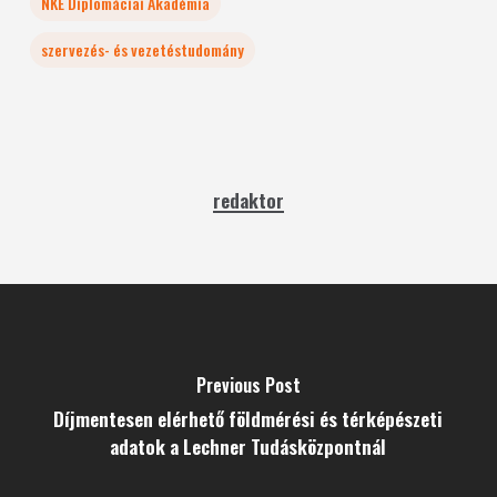
NKE Diplomáciai Akadémia
szervezés- és vezetéstudomány
redaktor
Previous Post
Díjmentesen elérhető földmérési és térképészeti
adatok a Lechner Tudásközpontnál