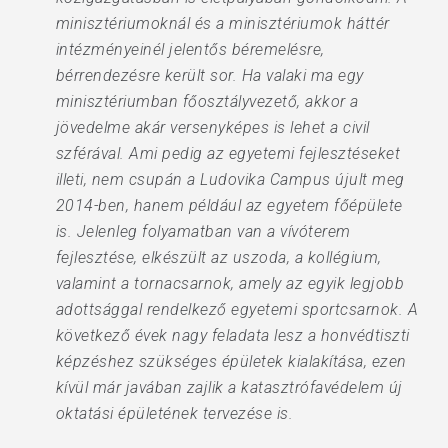
minisztériumoknál és a minisztériumok háttér
intézményeinél jelentős béremelésre,
bérrendezésre került sor. Ha valaki ma egy
minisztériumban főosztályvezető, akkor a
jövedelme akár versenyképes is lehet a civil
szférával. Ami pedig az egyetemi fejlesztéseket
illeti, nem csupán a Ludovika Campus újult meg
2014-ben, hanem például az egyetem főépülete
is. Jelenleg folyamatban van a vívóterem
fejlesztése, elkészült az uszoda, a kollégium,
valamint a tornacsarnok, amely az egyik legjobb
adottsággal rendelkező egyetemi sportcsarnok. A
következő évek nagy feladata lesz a honvédtiszti
képzéshez szükséges épületek kialakítása, ezen
kívül már javában zajlik a katasztrófavédelem új
oktatási épületének tervezése is.