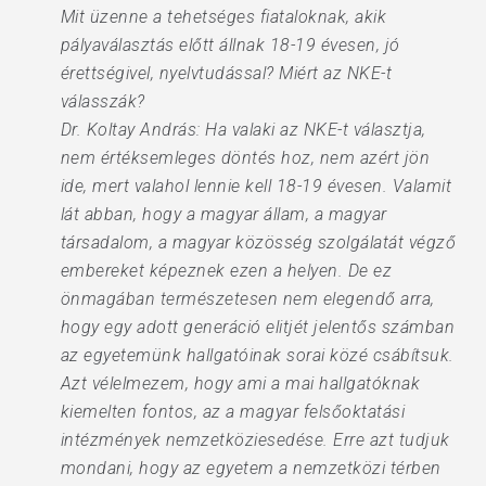
Mit üzenne a tehetséges fiataloknak, akik
pályaválasztás előtt állnak 18-19 évesen, jó
érettségivel, nyelvtudással? Miért az NKE-t
válasszák?
Dr. Koltay András: Ha valaki az NKE-t választja,
nem értéksemleges döntés hoz, nem azért jön
ide, mert valahol lennie kell 18-19 évesen. Valamit
lát abban, hogy a magyar állam, a magyar
társadalom, a magyar közösség szolgálatát végző
embereket képeznek ezen a helyen. De ez
önmagában természetesen nem elegendő arra,
hogy egy adott generáció elitjét jelentős számban
az egyetemünk hallgatóinak sorai közé csábítsuk.
Azt vélelmezem, hogy ami a mai hallgatóknak
kiemelten fontos, az a magyar felsőoktatási
intézmények nemzetköziesedése. Erre azt tudjuk
mondani, hogy az egyetem a nemzetközi térben