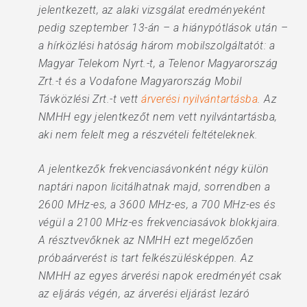
jelentkezett, az alaki vizsgálat eredményeként
pedig szeptember 13-án – a hiánypótlások után –
a hírközlési hatóság három mobilszolgáltatót: a
Magyar Telekom Nyrt.-t, a Telenor Magyarország
Zrt.-t és a Vodafone Magyarország Mobil
Távközlési Zrt.-t vett
árverési nyilvántartásba
. Az
NMHH egy jelentkezőt nem vett nyilvántartásba,
aki nem felelt meg a részvételi feltételeknek.
A jelentkezők frekvenciasávonként négy külön
naptári napon licitálhatnak majd, sorrendben a
2600 MHz-es, a 3600 MHz-es, a 700 MHz-es és
végül a 2100 MHz-es frekvenciasávok blokkjaira.
A résztvevőknek az NMHH ezt megelőzően
próbaárverést is tart felkészülésképpen. Az
NMHH az egyes árverési napok eredményét csak
az eljárás végén, az árverési eljárást lezáró