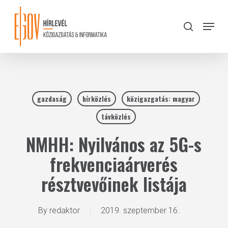
Skip
to
Menu
search
main
Close
content
Menu
gazdaság
hírközlés
közigazgatás: magyar
távközlés
NMHH: Nyilvános az 5G-s
frekvenciaárverés
résztvevőinek listája
By
redaktor
2019. szeptember 16.