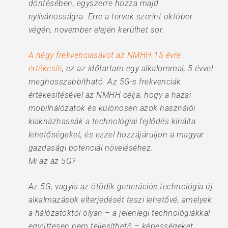
döntésében, egyszerre hozza majd
nyilvánosságra. Erre a tervek szerint október
végén, november elején kerülhet sor.
A négy frekvenciasávot az NMHH 15 évre
értékesíti
, ez az időtartam egy alkalommal, 5 évvel
meghosszabbítható. Az 5G-s frekvenciák
értékesítésével az NMHH célja, hogy a hazai
mobilhálózatok és különösen azok használói
kiaknázhassák a technológiai fejlődés kínálta
lehetőségeket, és ezzel hozzájáruljon a magyar
gazdasági potenciál növeléséhez.
Mi az az 5G?
Az 5G, vagyis az ötödik generációs technológia új
alkalmazások elterjedését teszi lehetővé, amelyek
a hálózatoktól olyan – a jelenlegi technológiákkal
együttesen nem teljesíthető – képességeket