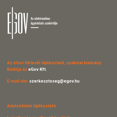
Az eGov Hírlevél tájékoztató, szakmai kiadvány.
Kiadója az
eGov Kft.
E-mail cím:
szerkesztoseg@egov.hu
Adatvédelmi tájékoztató