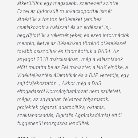
átkerültünk egy magasabb, szervezeti szintre.
Ezzel az újdonsült munkacsoporttal ismét
átnéztük a fontos területeket (amihez
csatlakozott a halászat és az erdészet is),
begyűjtöttük a véleményeket, és ezen információk
mentén, illetve az üléseinken történő ötleteléssel
tovább csiszoltuk és finomítottuk a DAS-t. Az
anyagot 2018 márciusában, még a választások
előtt mutatta be az FM miniszter, a NAK elnöke, a
Vidékfejlesztési államtitkár és a DJP vezetője, egy
sajtótájékoztatón. , Akkor még a DAS
elfogadásról Kormányhatározat nem született,
mégis, az anyagban felvázolt folyamatok,
projektek (ágazati adatpolitika, oktatás,
szaktanácsadás, Digitális Agrárakadémia) ettől
függetlenül mozgásba lendültek.