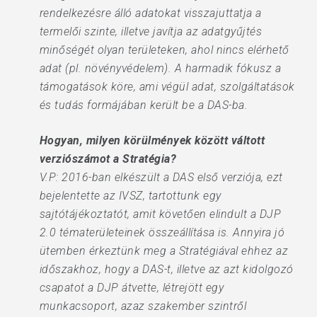
rendelkezésre álló adatokat visszajuttatja a
termelői szinte, illetve javítja az adatgyűjtés
minőségét olyan területeken, ahol nincs elérhető
adat (pl. növényvédelem). A harmadik fókusz a
támogatások köre, ami végül adat, szolgáltatások
és tudás formájában került be a DAS-ba.
Hogyan, milyen körülmények között váltott
verziószámot a Stratégia?
V.P: 2016-ban elkészült a DAS első verziója, ezt
bejelentette az IVSZ, tartottunk egy
sajtótájékoztatót, amit követően elindult a DJP
2.0 tématerületeinek összeállítása is. Annyira jó
ütemben érkeztünk meg a Stratégiával ehhez az
időszakhoz, hogy a DAS-t, illetve az azt kidolgozó
csapatot a DJP átvette, létrejött egy
munkacsoport, azaz szakember szintről