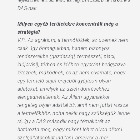
fejlesztés lett az első és legfontosabb témaköre a
DAS-nak.
Milyen egyéb területekre koncentrált még a
stratégia?
V.P.: Az agrárium, a termőföldek, az üzemek nem
csak úgy önmagukban, hanem bizonyos
rendszerekbe (gazdasági, természeti, piaci,
időjárási), térben és időben egyaránt beágyazva
léteznek, működnek, és az nem elvárható, hogy
egy termelő saját erejéből gyűjtsön olyan
adatokat, amelyek az üzleti döntésekhez
elengedhetetlenek. Az Állam ugyanakkor
rengeteg olyan adattal bír, amit nem juttat vissza
a termelőkhöz, noha nekik nagy szükségük lenne
rá, így a DAS második nagy témakörét az
határozta meg, hogy miként lehet olyan állami
szolgáltatásokat indítani, amelyek a már