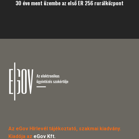
30 éve ment üzembe az első ER 256 rurálközpont
Az eGov Hírlevél tájékoztató, szakmai kiadvány.
Kiadója az
eGov Kft.