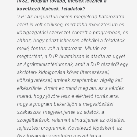
IVSZ: Hogyan tovább, melyek lesznek a
következő lépések, feladatok?
V.P.: Az augusztus elején megjelenő határozatra
azért is volt szükség, mert több minisztérium és
közigazgatási szervezet érintett a programban, és
ahhoz, hogy pénzt lehessen allokálni a feladatok
mellé, fontos volt a határozat. Miután ez
megtörtént, a DJP hivatalosan is átadta az ügyet
az Agrárminisztériumnak, amit a DJP részéről egy
akcióterv kidolgozása követ ütemezéssel,
költségvetéssel, aminek szeptember végéig kell
elkészülnie. Amint ez mind megvan, az a kérdés
marad, hogy jövőre lesz-e elérhető forrás arra,
hogy a program bekerüljön a megvalósítási
szakaszba, megjelenjenek az adatok, a
szolgáltatások, valamint elinduljanak az oktatási,
fejlesztési programok. Következő lépésként, az
ősz folyamán szeretném összehívni a