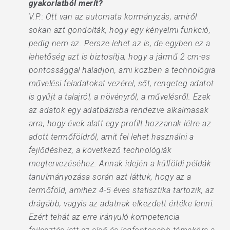
gyakorlatból merít?
V.P.: Ott van az automata kormányzás, amiről
sokan azt gondolták, hogy egy kényelmi funkció,
pedig nem az. Persze lehet az is, de egyben ez a
lehetőség azt is biztosítja, hogy a jármű 2 cm-es
pontossággal haladjon, ami közben a technológia
művelési feladatokat vezérel, sőt, rengeteg adatot
is gyűjt a talajról, a növényről, a művelésről. Ezek
az adatok egy adatbázisba rendezve alkalmasak
arra, hogy évek alatt egy profilt hozzanak létre az
adott termőföldről, amit fel lehet használni a
fejlődéshez, a következő technológiák
megtervezéséhez. Annak idején a külföldi példák
tanulmányozása során azt láttuk, hogy az a
termőföld, amihez 4-5 éves statisztika tartozik, az
drágább, vagyis az adatnak elkezdett értéke lenni.
Ezért tehát az erre irányuló kompetencia