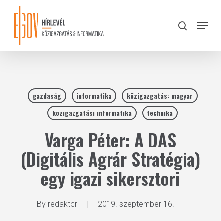
Skip
to
Menu
search
main
Close
content
Menu
gazdaság
informatika
közigazgatás: magyar
közigazgatási informatika
technika
Varga Péter: A DAS
(Digitális Agrár Stratégia)
egy igazi sikersztori
By
redaktor
2019. szeptember 16.