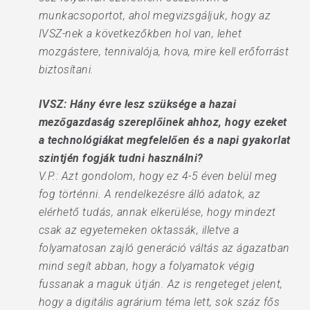
munkacsoportot, ahol megvizsgáljuk, hogy az
IVSZ-nek a következőkben hol van, lehet
mozgástere, tennivalója, hova, mire kell erőforrást
biztosítani.
IVSZ: Hány évre lesz szüksége a hazai
mezőgazdaság szereplőinek ahhoz, hogy ezeket
a technológiákat megfelelően és a napi gyakorlat
szintjén fogják tudni használni?
V.P.: Azt gondolom, hogy ez 4-5 éven belül meg
fog történni. A rendelkezésre álló adatok, az
elérhető tudás, annak elkerülése, hogy mindezt
csak az egyetemeken oktassák, illetve a
folyamatosan zajló generáció váltás az ágazatban
mind segít abban, hogy a folyamatok végig
fussanak a maguk útján. Az is rengeteget jelent,
hogy a digitális agrárium téma lett, sok száz fős