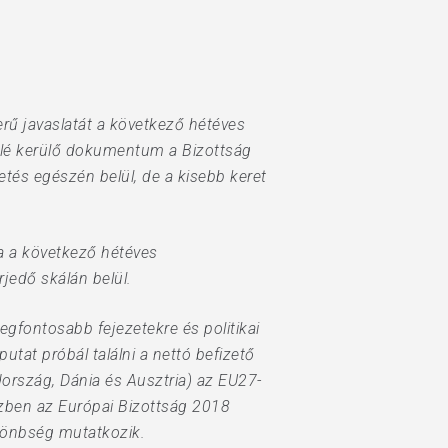
rű javaslatát a következő hétéves
elé kerülő dokumentum a Bizottság
etés egészén belül, de a kisebb keret
a a következő hétéves
jedő skálán belül.
egfontosabb fejezetekre és politikai
utat próbál találni a nettó befizető
dország, Dánia és Ausztria) az EU27-
zben az Európai Bizottság 2018
ülönbség mutatkozik.