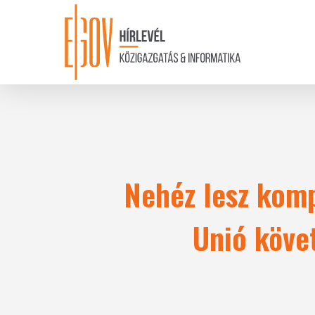
Skip
to
main
content
Nehéz lesz komp
Unió köve