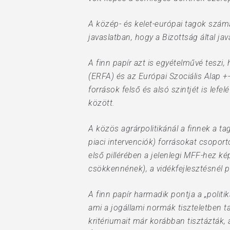
A közép- és kelet-európai tagok számára
javaslatban, hogy a Bizottság által jav
A finn papír azt is egyételművé teszi
(ERFA) és az Európai Szociális Alap 
források felső és alsó szintjét is le
között.
A közös agrárpolitikánál a finnek a t
piaci intervenciók) forrásokat csopor
első pillérében a jelenlegi MFF-hez 
csökkennének), a vidékfejlesztésnél 
A finn papír harmadik pontja a „politik
ami a jogállami normák tiszteletben 
kritériumait már korábban tisztázták,