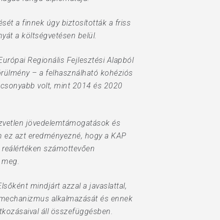
sét a finnek úgy biztosították a friss
ányát a költségvetésen belül.
Európai Regionális Fejlesztési Alapból
körülmény – a felhasználható kohéziós
alacsonyabb volt, mint 2014 és 2020
közvetlen jövedelemtámogatások és
ron ez azt eredményezné, hogy a KAP
z reálértéken számottevően
k meg.
lsőként mindjárt azzal a javaslattal,
 a mechanizmus alkalmazását és ennek
atkozásaival áll összefüggésben.