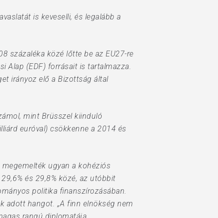
slatát is keveselli, és legalább a
08 százaléka közé lőtte be az EU27-re
 Alap (EDF) forrásait is tartalmazza.
et irányoz elő a Bizottság által
zámol, mint Brüsszel kiinduló
illiárd euróval) csökkenne a 2014 és
san megemelték ugyan a kohéziós
l 29,6% és 29,8% közé, az utóbbit
ományos politika finanszírozásában.
k adott hangot. „A finn elnökség nem
 magas rangú diplomatája.