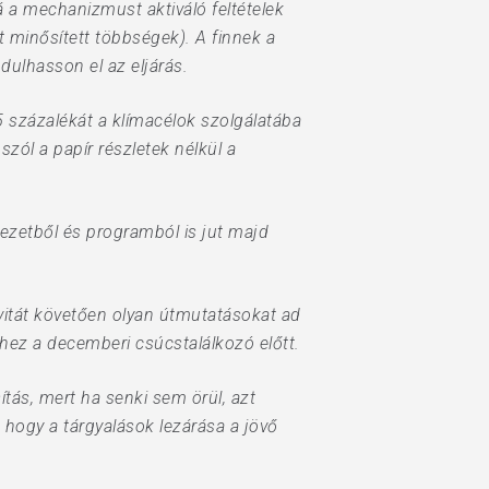
 a mechanizmust aktiváló feltételek
tt minősített többségek). A finnek a
ndulhasson el az eljárás.
 százalékát a klímacélok szolgálatába
zól a papír részletek nélkül a
ezetből és programból is jut majd
 vitát követően olyan útmutatásokat ad
hez a decemberi csúcstalálkozó előtt.
tás, mert ha senki sem örül, azt
, hogy a tárgyalások lezárása a jövő