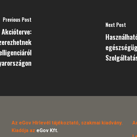
Previous Post
Next Post
 Akcióterve:
Használhat
zerezhetnek
egészségüg
lligenciáról
Szolgáltatá
yarországon
Az eGov Hírlevél tájékoztató, szakmai kiadvány.
A
Kiadója az
eGov Kft.
L