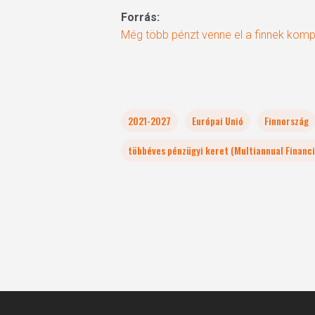
Forrás:
Még több pénzt venne el a finnek kom
2021-2027
Európai Unió
Finnország
többéves pénzügyi keret (Multiannual Financ