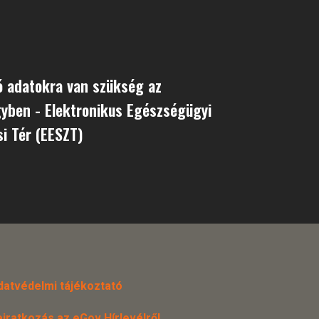
ó adatokra van szükség az
yben - Elektronikus Egészségügyi
si Tér (EESZT)
datvédelmi tájékoztató
eiratkozás az eGov Hírlevélről