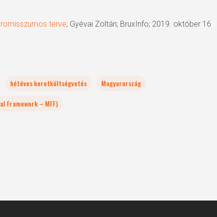
promisszumos terve
; Gyévai Zoltán; BruxInfo; 2019. október 16
hétéves keretköltségvetés
Magyarország
ial Framework – MFF)