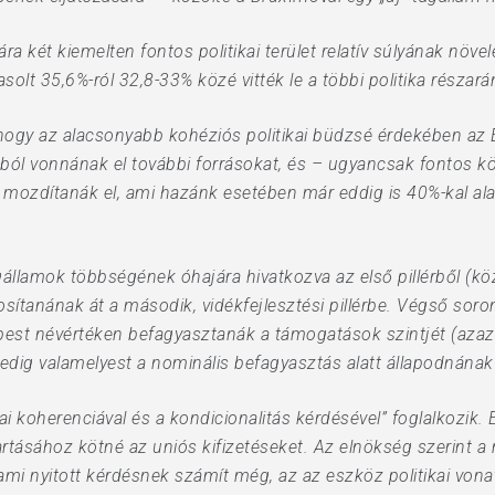
 két kiemelten fontos politikai terület relatív súlyának növelé
asolt 35,6%-ról 32,8-33% közé vitték le a többi politika részar
, hogy az alacsonyabb kohéziós politikai büdzsé érdekében az 
+-ból vonnának el további forrásokat, és – ugyancsak fontos 
felé mozdítanák el, ami hazánk esetében már eddig is 40%-kal 
agállamok többségének óhajára hivatkozva az első pillérből (
tosítanának át a második, vidékfejlesztési pillérbe. Végső so
képest névértéken befagyasztanák a támogatások szintjét (aza
pedig valamelyest a nominális befagyasztás alatt állapodnána
ai koherenciával és a kondicionalitás kérdésével” foglalkozik. E
tartásához kötné az uniós kifizetéseket. Az elnökség szerint
 ami nyitott kérdésnek számít még, az az eszköz politikai von