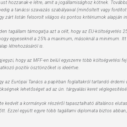
st hozzanak-e létre, amit a jogállamisághoz kötnek. Továbbá
 pedig a tanácsi szavazás szabályaival (minősített vagy fordíto
y zárt listán felsorolt világos és pontos kritériumok alapján i
den tagállam támogatja azt a célt, hogy az EU-költségvetés 25
s, hogy egyeseknél a 25% a maximum, másoknál a minimum. Itt s
lap létrehozásáról is.
jegyzi, hogy az MFF-en belül egyszerre több költségvetési fej
natkozó pozitív ösztönzőket is ideértve.
gy az Európai Tanács a papírban foglaltakról tartandó érdemi
kségnek lehetőséget ad az ún. tárgyalási keret véglegesítésé
 kedvét a kormányok részéről tapasztalható általános elutasí
előtt. Ezzel együtt egyre több tagállami diplomata biztos abban