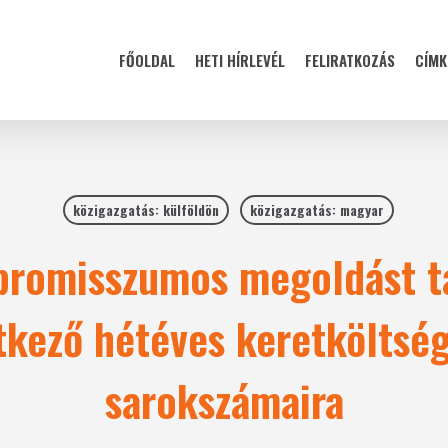
FŐOLDAL
HETI HÍRLEVÉL
FELIRATKOZÁS
CÍMK
közigazgatás: külföldön
közigazgatás: magyar
romisszumos megoldást ta
tkező hétéves keretköltsé
sarokszámaira