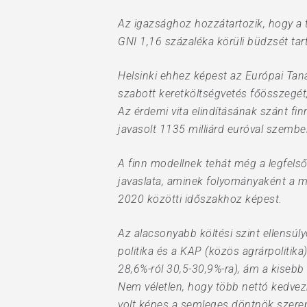
Az igazsághoz hozzátartozik, hogy a t
GNI 1,16 százaléka körüli büdzsét ta
Helsinki ehhez képest az Európai Tan
szabott keretköltségvetés főösszegét,
Az érdemi vita elindításának szánt fin
javasolt 1135 milliárd euróval szembe
A finn modellnek tehát még a legfelső
javaslata, aminek folyományaként a ma
2020 közötti időszakhoz képest.
Az alacsonyabb költési szint ellensú
politika és a KAP (közös agrárpolitika
28,6%-ról 30,5-30,9%-ra), ám a kiseb
Nem véletlen, hogy több nettó kedve
volt képes a semleges döntnök szerep