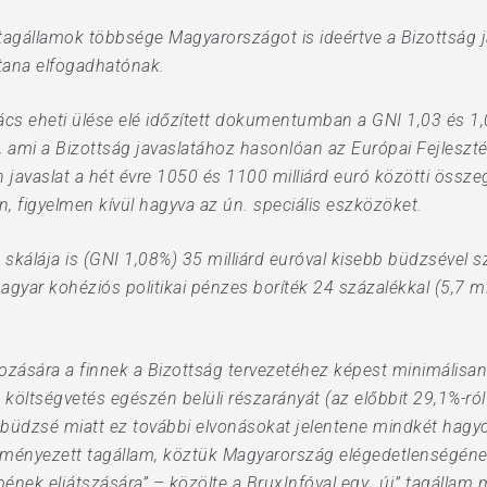
agállamok többsége Magyarországot is ideértve a Bizottság java
rtana elfogadhatónak.
ács eheti ülése elé időzített dokumentumban a GNI 1,03 és 1,
 ami a Bizottság javaslatához hasonlóan az Európai Fejlesztési
n javaslat a hét évre 1050 és 1100 milliárd euró közötti összeg
n, figyelmen kívül hagyva az ún. speciális eszközöket.
 skálája is (GNI 1,08%) 35 milliárd euróval kisebb büdzsével s
gyar kohéziós politikai pénzes boríték 24 százalékkal (5,7 m
lyozására a finnek a Bizottság tervezetéhez képest minimáli
) költségvetés egészén belüli részarányát (az előbbit 29,1%-ró
b büdzsé miatt ez további elvonásokat jelentene mindkét hagy
zményezett tagállam, köztük Magyarország elégedetlenségéne
ének eljátszására” – közölte a BruxInfóval egy „új” tagállam