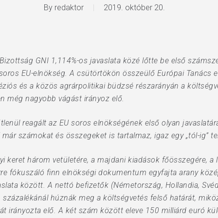
By
redaktor
2019. október 20.
Bizottság GNI 1,114%-os javaslata közé lőtte be első számsze
n soros EU-elnökség. A csütörtökön összeülő Európai Tanács 
éziós és a közös agrárpolitikai büdzsé részarányán a költségv
en még nagyobb vágást irányoz elő.
lenül reagált az EU soros elnökségének első olyan javaslatár
már számokat és összegeket is tartalmaz, igaz egy „tól-ig” ter
 keret három vetületére, a majdani kiadások főösszegére, a l
erre fókuszáló finn elnökségi dokumentum egyfajta arany közép
slata között. A nettó befizetők (Németország, Hollandia, Své
 százalékánál húznák meg a költségvetés felső határát, mikö
át irányozta elő. A két szám között eleve 150 milliárd euró k