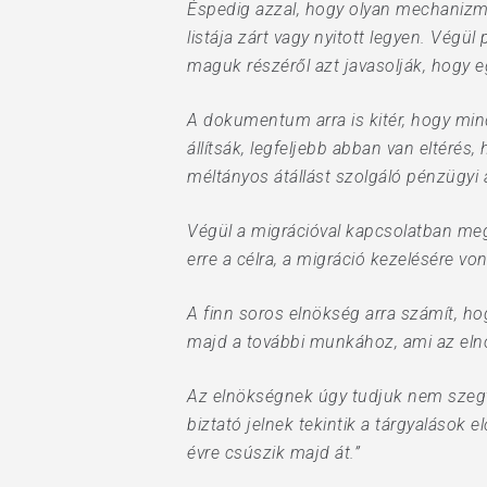
Éspedig azzal, hogy olyan mechanizmu
listája zárt vagy nyitott legyen. Végül
maguk részéről azt javasolják, hogy eg
A dokumentum arra is kitér, hogy min
állítsák, legfeljebb abban van eltéré
méltányos átállást szolgáló pénzügyi a
Végül a migrációval kapcsolatban meg
erre a célra, a migráció kezelésére vo
A finn soros elnökség arra számít, ho
majd a további munkához, ami az elnö
Az elnökségnek úgy tudjuk nem szegte
biztató jelnek tekintik a tárgyalások 
évre csúszik majd át.”