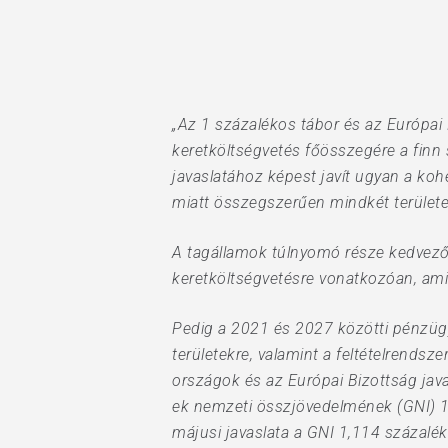
„Az 1 százalékos tábor és az Európai 
keretköltségvetés főösszegére a fin
javaslatához képest javít ugyan a koh
miatt összegszerűen mindkét terület
Hit enter to search or ESC to close
A tagállamok túlnyomó része kedvezőt
keretköltségvetésre vonatkozóan, ami 
Pedig a 2021 és 2027 közötti pénzügyi
területekre, valamint a feltételrendsz
országok és az Európai Bizottság java
ek nemzeti összjövedelmének (GNI) 1
májusi javaslata a GNI 1,114 százalék