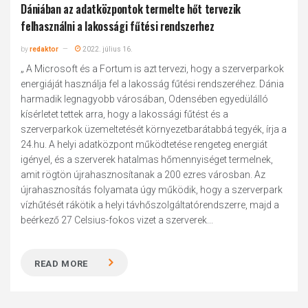
Dániában az adatközpontok termelte hőt tervezik
felhasználni a lakossági fűtési rendszerhez
by
redaktor
2022. július 16.
„ A Microsoft és a Fortum is azt tervezi, hogy a szerverparkok
energiáját használja fel a lakosság fűtési rendszeréhez. Dánia
harmadik legnagyobb városában, Odensében egyedülálló
kísérletet tettek arra, hogy a lakossági fűtést és a
szerverparkok üzemeltetését környezetbarátabbá tegyék, írja a
24.hu. A helyi adatközpont működtetése rengeteg energiát
igényel, és a szerverek hatalmas hőmennyiséget termelnek,
amit rögtön újrahasznosítanak a 200 ezres városban. Az
újrahasznosítás folyamata úgy működik, hogy a szerverpark
vízhűtését rákötik a helyi távhőszolgáltatórendszerre, majd a
beérkező 27 Celsius-fokos vizet a szerverek...
READ MORE