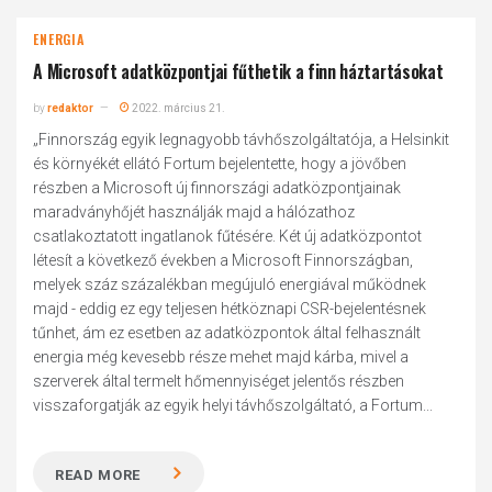
ENERGIA
A Microsoft adatközpontjai fűthetik a finn háztartásokat
by
redaktor
2022. március 21.
„Finnország egyik legnagyobb távhőszolgáltatója, a Helsinkit
és környékét ellátó Fortum bejelentette, hogy a jövőben
részben a Microsoft új finnországi adatközpontjainak
maradványhőjét használják majd a hálózathoz
csatlakoztatott ingatlanok fűtésére. Két új adatközpontot
létesít a következő években a Microsoft Finnországban,
melyek száz százalékban megújuló energiával működnek
majd - eddig ez egy teljesen hétköznapi CSR-bejelentésnek
tűnhet, ám ez esetben az adatközpontok által felhasznált
energia még kevesebb része mehet majd kárba, mivel a
szerverek által termelt hőmennyiséget jelentős részben
visszaforgatják az egyik helyi távhőszolgáltató, a Fortum...
READ MORE