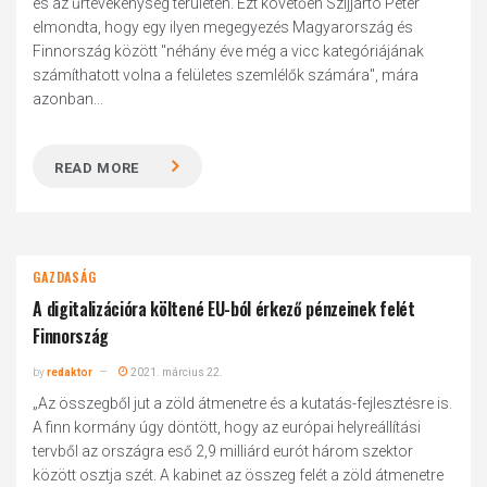
és az űrtevékenység területén. Ezt követően Szijjártó Péter
elmondta, hogy egy ilyen megegyezés Magyarország és
Finnország között "néhány éve még a vicc kategóriájának
számíthatott volna a felületes szemlélők számára", mára
azonban...
READ MORE
GAZDASÁG
A digitali­zációra költené EU-ból érkező pénzeinek felét
Finnország
by
redaktor
2021. március 22.
„Az összegből jut a zöld átmenetre és a kutatás-fejlesztésre is.
A finn kormány úgy döntött, hogy az európai helyreállítási
tervből az országra eső 2,9 milliárd eurót három szektor
között osztja szét. A kabinet az összeg felét a zöld átmenetre