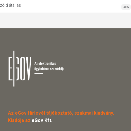
zöld átállás
406
Az eGov Hírlevél tájékoztató, szakmai kiadvány.
Kiadója az
eGov Kft.