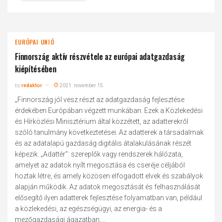
EURÓPAI UNIÓ
Finnország aktív részvétele az európai adatgazdaság
kiépítésében
by
redaktor
2021. november 15.
„Finnország jól vesz részt az adatgazdaság fejlesztése
érdekében Európában végzett munkában. Ezek a Közlekedési
és Hírközlési Minisztérium által közzétett, az adatterekről
szóló tanulmány következtetései. Az adatterek a társadalmak
és az adatalapú gazdaság digitális átalakulásának részét
képezik. „Adattér”: szereplők vagy rendszerek hálózata,
amelyet az adatok nyílt megosztása és cseréje céljából
hoztak létre, és amely közösen elfogadott elvek és szabályok
alapján működik. Az adatok megosztását és felhasználását
elősegítő ilyen adatterek fejlesztése folyamatban van, például
a közlekedési, az egészségügyi, az energia- és a
mezőgazdasági ágazatban,...