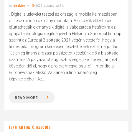
by
redaktor
2022. augusztus 21.
„ Digitális útlevelet tesztel az ország: a mobilalkalmazásban
ott lesz minden okmány másolata. Az utazók előzetesen
eljuttathatják okmányaik digitális változatát a határokra az
újfajta technológia segítségével: a Helsingin Sanomat finn lap
szerint az Európai Bizottság 2021 végén vetette fel, hogy a
finnek pilot program keretében tesztelhetnék ezt a megoldást.
"Jelenleg finanszírozási pályázatot készítünk elő a bizottság
számára. A pályázatot augusztus végéig kell benyújtani, ezt
követően dől el, hogy a projekt megvalósul-e" – mondta a
Euronewsnak Mikko Väisänen a finn határőrség
képviseletében. Az...
READ MORE
FENNTARTHATÓ FEJLŐDÉS