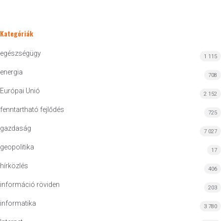
Kategóriák
egészségügy
1 115
energia
708
Európai Unió
2 152
fenntartható fejlődés
725
gazdaság
7 027
geopolitika
17
hírközlés
406
információ röviden
203
informatika
3 780