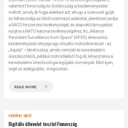
valamint Finnország és Svédország új kezdeményezést
indított, amely át fogja alakítani azt, ahogy a szervezet gyűjti
és felhasználja az űrből származó adatokat, jelentősen javítja
a NATO hírszerzési tevékenységét, és alapvető támogatást
nyújtva a NATO katonai tevékenységéhez. Az „Alliance
Persistent Surveillance from Space” (APSS) elnevezésű
kezdeményezés lényege egy virtuális műholdrendszer - az
„Aquila” – létrehozása, amely nemzeti és kereskedelmi
űreszközökből, például műholdakból fog áll, kihasználva a
kereskedelmi űrtechnológia legújabb vívmányait. Mint ilyen,
segít az adatgyűjtés, -megosztás...
READ MORE
EURÓPAI UNIÓ
Digitális útlevelet tesztel Finnország