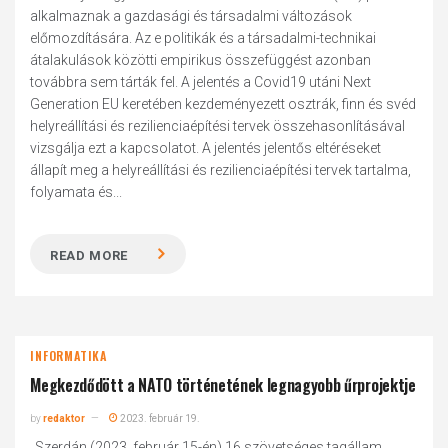
alkalmaznak a gazdasági és társadalmi változások
előmozdítására. Az e politikák és a társadalmi-technikai
átalakulások közötti empirikus összefüggést azonban
továbbra sem tárták fel. A jelentés a Covid19 utáni Next
Generation EU keretében kezdeményezett osztrák, finn és svéd
helyreállítási és rezilienciaépítési tervek összehasonlításával
vizsgálja ezt a kapcsolatot. A jelentés jelentős eltéréseket
állapít meg a helyreállítási és rezilienciaépítési tervek tartalma,
folyamata és...
READ MORE
INFORMATIKA
Megkezdődött a NATO történetének legnagyobb űrprojektje
by
redaktor
2023. február 19.
„Szerdán (2023. február 15-én) 16 szövetséges tagállam,