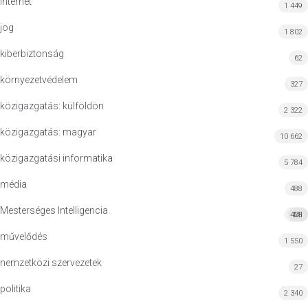
Internet
1 449
jog
1 802
kiberbiztonság
62
környezetvédelem
327
közigazgatás: külföldön
2 322
közigazgatás: magyar
10 662
közigazgatási informatika
5 784
média
488
Mesterséges Intelligencia
428
MI
művelődés
1 550
nemzetközi szervezetek
27
politika
2 340