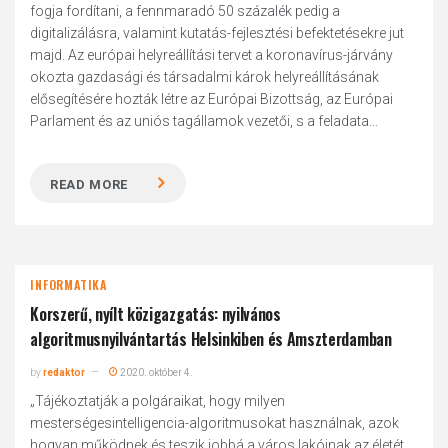
fogja fordítani, a fennmaradó 50 százalék pedig a
digitalizálásra, valamint kutatás-fejlesztési befektetésekre jut
majd. Az európai helyreállítási tervet a koronavírus-járvány
okozta gazdasági és társadalmi károk helyreállításának
elősegítésére hozták létre az Európai Bizottság, az Európai
Parlament és az uniós tagállamok vezetői, s a feladata...
READ MORE
INFORMATIKA
Korszerű, nyílt közigazgatás: nyilvános
algoritmusnyilvántartás Helsinkiben és Amszterdamban
by
redaktor
2020. október 4.
„Tájékoztatják a polgáraikat, hogy milyen
mesterségesintelligencia-algoritmusokat használnak, azok
hogyan működnek és teszik jobbá a város lakóinak az életét.