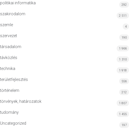
politikai informatika
292
szakirodalom
2 511
szemle
4
szervezet
190
társadalom
1 966
távközlés
1 310
technika
1 918
területfejlesztés
556
történelem
212
törvények, határozatok
1 807
tudomány
1 455
Uncategorized
197