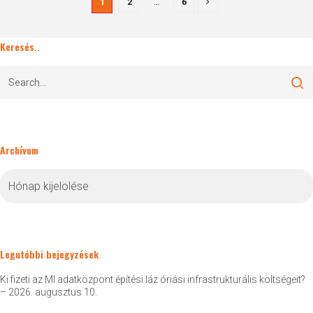
1
2
…
6
Keresés..
Archívum
Archívum
Legutóbbi bejegyzések
Ki fizeti az MI adatközpont építési láz óriási infrastrukturális költségeit?
– 2026. augusztus 10.