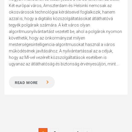
Két európai város, Amszterdam és Helsinki nemcsak az
okosvárosok technológiai kérdéseivel foglalkozik, hanem
azzal is, hogy a digitális közszolgáltatásokat átláthatóvá
tegyék polgáraik számára. A két város olyan
algoritmusnyilvántartást vezetett be, ahol a polgárok nyomon
követhetik, hogy az önkormányzat milyen
mesterségesintelligencia-algoritmusokat használ a város
működésének javításához. A nyilvántartással az a céljuk,
hogy az MI-vel vezérelt közszolgáltatások esetében is
ugyanaz az átláthatóság és biztonság érvényesüljön, mint...
READ MORE