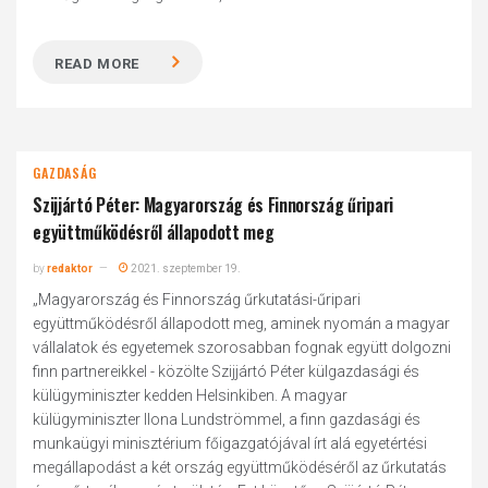
READ MORE
GAZDASÁG
Szijjártó Péter: Magyarország és Finnország űripari
együttműködésről állapodott meg
by
redaktor
2021. szeptember 19.
„Magyarország és Finnország űrkutatási-űripari
együttműködésről állapodott meg, aminek nyomán a magyar
vállalatok és egyetemek szorosabban fognak együtt dolgozni
finn partnereikkel - közölte Szijjártó Péter külgazdasági és
külügyminiszter kedden Helsinkiben. A magyar
külügyminiszter Ilona Lundströmmel, a finn gazdasági és
munkaügyi minisztérium főigazgatójával írt alá egyetértési
megállapodást a két ország együttműködéséről az űrkutatás