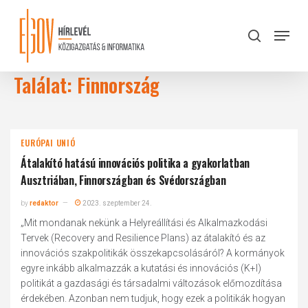
Skip
to
Menu
search
main
Close
content
Menu
Találat: Finnország
EURÓPAI UNIÓ
Átalakító hatású innovációs politika a gyakorlatban
Ausztriában, Finnországban és Svédországban
by
redaktor
2023. szeptember 24.
„Mit mondanak nekünk a Helyreállítási és Alkalmazkodási
Tervek (Recovery and Resilience Plans) az átalakító és az
innovációs szakpolitikák összekapcsolásáról? A kormányok
egyre inkább alkalmazzák a kutatási és innovációs (K+I)
politikát a gazdasági és társadalmi változások előmozdítása
érdekében. Azonban nem tudjuk, hogy ezek a politikák hogyan