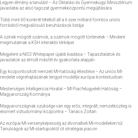
Legyen élmény a tanulás! – Az Oktatási és Gyermekügyi Minisztérium
javaslatai az alsó tagozat gyermekközpontú megújítására
Több mint 60 konkrét tételből áll a 6 ezer milliárd forintos uniós
forrásból megvalósuló beruházások listája
A színek mögött számok, a számok mögött történetek – Mindent
megmutatnak a KSH interaktív térképei
Megjelent a NIS2 Whitepaper újabb kiadása – Tapasztalatok és
javaslatok az elmúlt másfél év gyakorlata alapján
Egy központosított nemzeti MI-hatóság létesítése – Az uniós MI-
rendelet végrehajtásának lengyel modellje európai kontextusban
Mesterséges Intelligencia Hivatal – MI Piacfelügyeleti Hatóság –
Magyarország Kormánya
Magyarországnak szüksége van egy erős, integrált, nemzetközileg is
elismert víztudományi központra – Tanács Zoltán
Az európai MI-versenyképesség az élvonalbeli MI-modelleken túl.
Tanulságok az MI-startupoktól öt stratégiai piacon