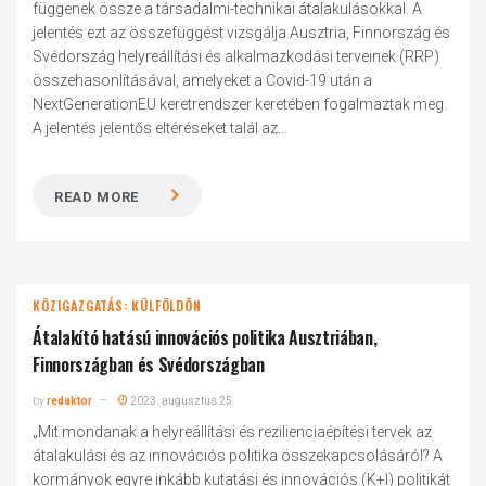
függenek össze a társadalmi-technikai átalakulásokkal. A
jelentés ezt az összefüggést vizsgálja Ausztria, Finnország és
Svédország helyreállítási és alkalmazkodási terveinek (RRP)
összehasonlításával, amelyeket a Covid-19 után a
NextGenerationEU keretrendszer keretében fogalmaztak meg.
A jelentés jelentős eltéréseket talál az...
READ MORE
KÖZIGAZGATÁS: KÜLFÖLDÖN
Átalakító hatású innovációs politika Ausztriában,
Finnországban és Svédországban
by
redaktor
2023. augusztus 25.
„Mit mondanak a helyreállítási és rezilienciaépítési tervek az
átalakulási és az innovációs politika összekapcsolásáról? A
kormányok egyre inkább kutatási és innovációs (K+I) politikát