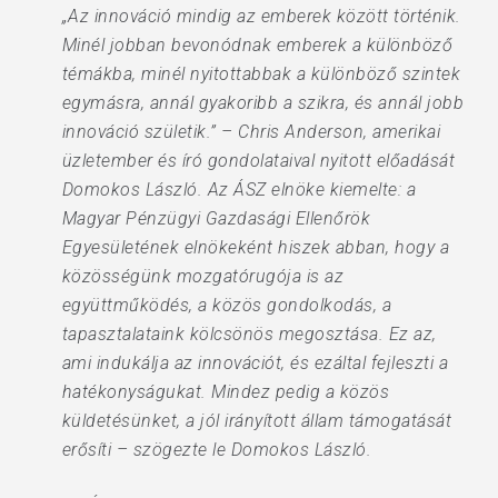
„Az innováció mindig az emberek között történik.
Minél jobban bevonódnak emberek a különböző
témákba, minél nyitottabbak a különböző szintek
egymásra, annál gyakoribb a szikra, és annál jobb
innováció születik.” – Chris Anderson, amerikai
üzletember és író gondolataival nyitott előadását
Domokos László. Az ÁSZ elnöke kiemelte: a
Magyar Pénzügyi Gazdasági Ellenőrök
Egyesületének elnökeként hiszek abban, hogy a
közösségünk mozgatórugója is az
együttműködés, a közös gondolkodás, a
tapasztalataink kölcsönös megosztása. Ez az,
ami indukálja az innovációt, és ezáltal fejleszti a
hatékonyságukat. Mindez pedig a közös
küldetésünket, a jól irányított állam támogatását
erősíti – szögezte le Domokos László.