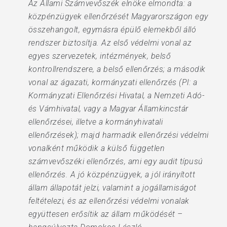
Az Állami Számvevőszék elnöke elmondta: a
közpénzügyek ellenőrzését Magyarországon egy
összehangolt, egymásra épülő elemekből álló
rendszer biztosítja. Az első védelmi vonal az
egyes szervezetek, intézmények, belső
kontrollrendszere, a belső ellenőrzés; a második
vonal az ágazati, kormányzati ellenőrzés (Pl: a
Kormányzati Ellenőrzési Hivatal, a Nemzeti Adó-
és Vámhivatal, vagy a Magyar Államkincstár
ellenőrzései, illetve a kormányhivatali
ellenőrzések); majd harmadik ellenőrzési védelmi
vonalként működik a külső független
számvevőszéki ellenőrzés, ami egy audit típusú
ellenőrzés. A jó közpénzügyek, a jól irányított
állam állapotát jelzi, valamint a jogállamiságot
feltételezi, és az ellenőrzési védelmi vonalak
együttesen erősítik az állam működését –