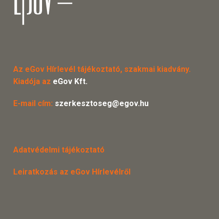
Az eGov Hírlevél tájékoztató, szakmai kiadvány.
Kiadója az
eGov Kft.
E-mail cím:
szerkesztoseg@egov.hu
Adatvédelmi tájékoztató
Leiratkozás az eGov Hírlevélről