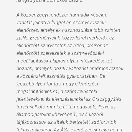
hangsúlyozta Domokos László.
A közpénzügyi rendszer harmadik védelmi
vonalát jelenti a független számvevőszéki
ellenőrzés, amelynek hasznosulása több szinten
zajlik. Eredményeink közvetlenül mérhetők az
ellenőrzött szervezetek szintjén, amikor az
ellenőrzött szervezetek a számvevőszéki
megállapítások alapján olyan intézkedéseket
hoznak, amelyek pozitív változást eredményeznek
a közpénzfelhasználás gyakorlatában. De
legalább ilyen fontos, hogy ellenőrzési
megállapításainkkal, a számvevőszéki
jelentésekkel és elemzéseinkkel az Országgyűlés
törvényalkotó munkáját támogassuk, illetve az
állampolgárokat közvetlenül, első kézből
tájékoztassuk az általuk befizetett adóforintok
felhasználásáról. Az ÁSZ ellenőrzések célja nem a