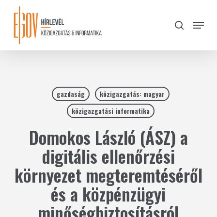
Skip
to
Menu
search
main
Close
content
Menu
gazdaság
közigazgatás: magyar
közigazgatási informatika
Domokos László (ÁSZ) a
digitális ellenőrzési
környezet megteremtéséről
és a közpénzügyi
minőségbiztosításról