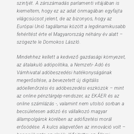
szintjét. A zárszámadás parlamenti vitájában is
kiemeltem, hogy ez az adat önmagában egyfajta
világcsúcsot jelent, de az bizonyos, hogy az
Európai Unió tagállamai között a legdinamikusabb
fehérítést érte el Magyarország néhány év alatt –
szögezte le Domokos László.
Mindehhez kellett a kedvező gazdasági környezet,
az átalakuló adópolitika, a Nemzeti- Adó és
Vámhivatal adóbeszedési hatékonyságának
megerősítése, a bevezetett új digitális
adóellenőrzési és adóbeszedési eszközök – mint
az online pénztárgép-rendszer, az EKÁER és az
online számlázás -, valamint nem utolsó sorban a
becsületesen adózó és vállalkozó magyar
állampolgárok körében az adófizetési morál
erősödése. A kulcs alapvetően az innováció volt –