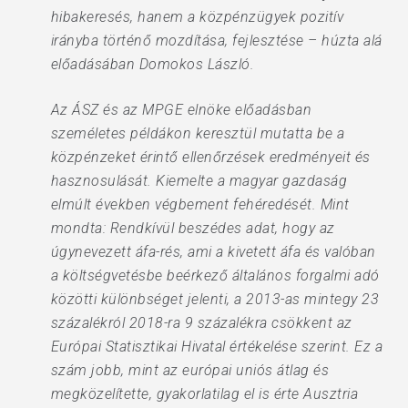
hibakeresés, hanem a közpénzügyek pozitív
irányba történő mozdítása, fejlesztése – húzta alá
előadásában Domokos László.
Az ÁSZ és az MPGE elnöke előadásban
személetes példákon keresztül mutatta be a
közpénzeket érintő ellenőrzések eredményeit és
hasznosulását. Kiemelte a magyar gazdaság
elmúlt években végbement fehéredését. Mint
mondta: Rendkívül beszédes adat, hogy az
úgynevezett áfa-rés, ami a kivetett áfa és valóban
a költségvetésbe beérkező általános forgalmi adó
közötti különbséget jelenti, a 2013-as mintegy 23
százalékról 2018-ra 9 százalékra csökkent az
Európai Statisztikai Hivatal értékelése szerint. Ez a
szám jobb, mint az európai uniós átlag és
megközelítette, gyakorlatilag el is érte Ausztria