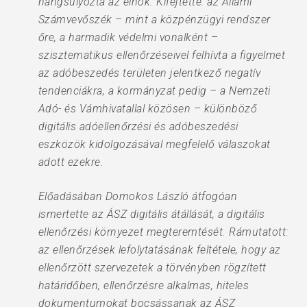
hangsúlyozta az elnök. Kifejtette: az Állami
Számvevőszék – mint a közpénzügyi rendszer
őre, a harmadik védelmi vonalként –
szisztematikus ellenőrzéseivel felhívta a figyelmet
az adóbeszedés területen jelentkező negatív
tendenciákra, a kormányzat pedig – a Nemzeti
Adó- és Vámhivatallal közösen – különböző
digitális adóellenőrzési és adóbeszedési
eszközök kidolgozásával megfelelő válaszokat
adott ezekre.
Előadásában Domokos László átfogóan
ismertette az ÁSZ digitális átállását, a digitális
ellenőrzési környezet megteremtését. Rámutatott:
az ellenőrzések lefolytatásának feltétele, hogy az
ellenőrzött szervezetek a törvényben rögzített
határidőben, ellenőrzésre alkalmas, hiteles
dokumentumokat bocsássanak az ÁSZ