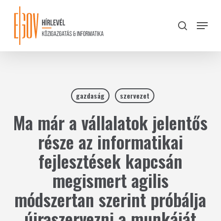
Skip
to
Menu
search
main
Close
content
Menu
gazdaság
szervezet
Ma már a vállalatok jelentős
része az informatikai
fejlesztések kapcsán
megismert agilis
módszertan szerint próbálja
újraszervezni a munkáját