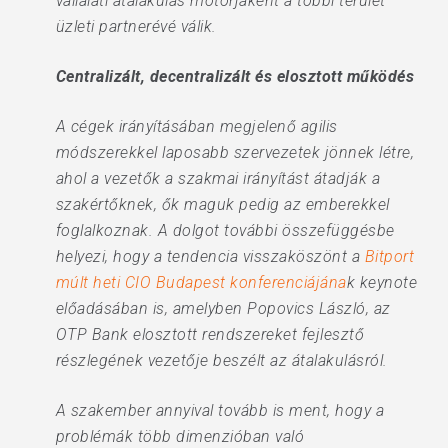
vállalati átalakulás motorjaként a többi terület
üzleti partnerévé válik.
Centralizált, decentralizált és elosztott működés
A cégek irányításában megjelenő agilis
módszerekkel laposabb szervezetek jönnek létre,
ahol a vezetők a szakmai irányítást átadják a
szakértőknek, ők maguk pedig az emberekkel
foglalkoznak. A dolgot további összefüggésbe
helyezi, hogy a tendencia visszaköszönt a
Bitport
múlt heti CIO Budapest konferenciájána
k keynote
előadásában is, amelyben Popovics László, az
OTP Bank elosztott rendszereket fejlesztő
részlegének vezetője beszélt az átalakulásról.
A szakember annyival tovább is ment, hogy a
problémák több dimenzióban való