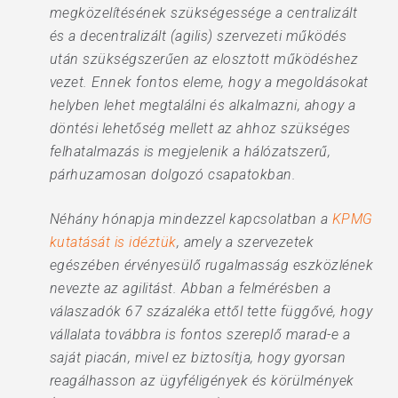
megközelítésének szükségessége a centralizált
és a decentralizált (agilis) szervezeti működés
után szükségszerűen az elosztott működéshez
vezet. Ennek fontos eleme, hogy a megoldásokat
helyben lehet megtalálni és alkalmazni, ahogy a
döntési lehetőség mellett az ahhoz szükséges
felhatalmazás is megjelenik a hálózatszerű,
párhuzamosan dolgozó csapatokban.
Néhány hónapja mindezzel kapcsolatban a
KPMG
kutatását is idéztük
, amely a szervezetek
egészében érvényesülő rugalmasság eszközlének
nevezte az agilitást. Abban a felmérésben a
válaszadók 67 százaléka ettől tette függővé, hogy
vállalata továbbra is fontos szereplő marad-e a
saját piacán, mivel ez biztosítja, hogy gyorsan
reagálhasson az ügyféligények és körülmények